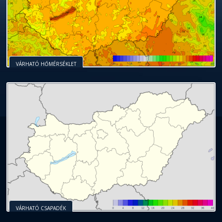
VÁRHATÓ HŐMÉRSÉKLET
VÁRHATÓ CSAPADÉK