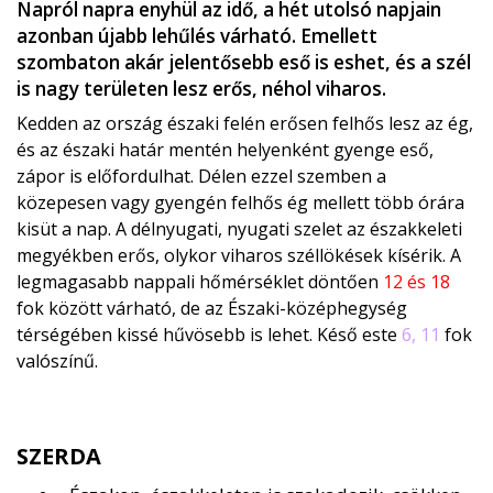
Napról napra enyhül az idő, a hét utolsó napjain
azonban újabb lehűlés várható. Emellett
szombaton akár jelentősebb eső is eshet, és a szél
is nagy területen lesz erős, néhol viharos.
Kedden az ország északi felén erősen felhős lesz az ég,
és az északi határ mentén helyenként gyenge eső,
zápor is előfordulhat. Délen ezzel szemben a
közepesen vagy gyengén felhős ég mellett több órára
kisüt a nap. A délnyugati, nyugati szelet az északkeleti
megyékben erős, olykor viharos széllökések kísérik. A
legmagasabb nappali hőmérséklet döntően
12 és 18
fok között várható, de az Északi-középhegység
térségében kissé hűvösebb is lehet. Késő este
6, 11
fok
valószínű.
SZERDA