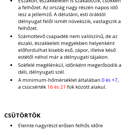
Északon, északkeleten is szakadozik, csökken
a felhőzet. Az ország nagy részén napos idő
lesz a jellemző. A délutáni, esti óráktól
délnyugat felől ismét növekszik, vastagszik a
felhőzet.
Számottevő csapadék nem valószínű, de az
északi, északkeleti megyékben helyenként
előfordulhat kisebb eső, zápor, illetve késő
estétől néhol már a délnyugati tájakon.
Sokfelé megélénkül, időnként megerősödik a
déli, délnyugati szél.
A minimum-hőmérséklet általában
0 és +7
,
a csúcsérték
16 és 21
fok között alakul.
CSÜTÖRTÖK
Eleinte nagyrészt erősen felhős időre