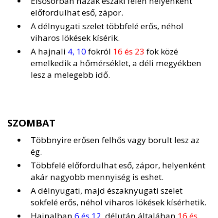
Elsősorban hazák északi felén helyenként
előfordulhat eső, zápor.
A délnyugati szelet többfelé erős, néhol
viharos lökések kísérik.
A hajnali
4, 10
fokról
16 és 23
fok közé
emelkedik a hőmérséklet, a déli megyékben
lesz a melegebb idő.
SZOMBAT
Többnyire erősen felhős vagy borult lesz az
ég.
Többfelé előfordulhat eső, zápor, helyenként
akár nagyobb mennyiség is eshet.
A délnyugati, majd északnyugati szelet
sokfelé erős, néhol viharos lökések kísérhetik.
Hajnalban
6 és 12
, délután általában
16 és