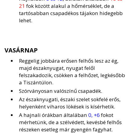
21
fok között alakul a hőmérséklet, de a
tartósabban csapadékos tájakon hidegebb
lehet.
VASÁRNAP
Reggelig jobbára erősen felhős lesz az ég,
majd északnyugat, nyugat felől
felszakadozik, csökken a felhőzet, legkésőbb
a Tiszántúlon.
Szórványosan valószínű csapadék.
Az északnyugati, északi szelet sokfelé erős,
helyenként viharos lökések is kísérhetik.
A hajnali órákban általában
0, +6
fokot
mérhetünk, de a szélvédett, kevésbé felhős
részeken esetleg már gyengén fagyhat.