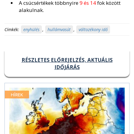
A csúcsértékek többnyire
9 és 14
fok között
alakulnak.
Címkék:
enyhülés
,
hullámvasút
,
változékony idő
RÉSZLETES ELŐREJELZÉS, AKTUÁLIS
IDŐJÁRÁS
HÍREK