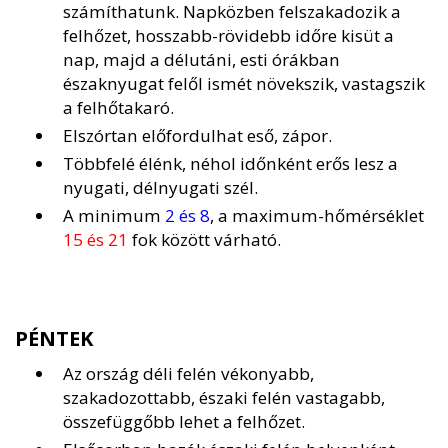
számíthatunk. Napközben felszakadozik a
felhőzet, hosszabb-rövidebb időre kisüt a
nap, majd a délutáni, esti órákban
északnyugat felől ismét növekszik, vastagszik
a felhőtakaró.
Elszórtan előfordulhat eső, zápor.
Többfelé élénk, néhol időnként erős lesz a
nyugati, délnyugati szél.
A minimum
2 és 8
, a maximum-hőmérséklet
15 és 21
fok között várható.
PÉNTEK
Az ország déli felén vékonyabb,
szakadozottabb, északi felén vastagabb,
összefüggőbb lehet a felhőzet.