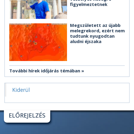
figyelmeztetnek
Megszületett az újabb
melegrekord, ezért nem
tudtunk nyugodtan
aludni éjszaka
További hírek időjárás témában
Kiderül
ELŐREJELZÉS