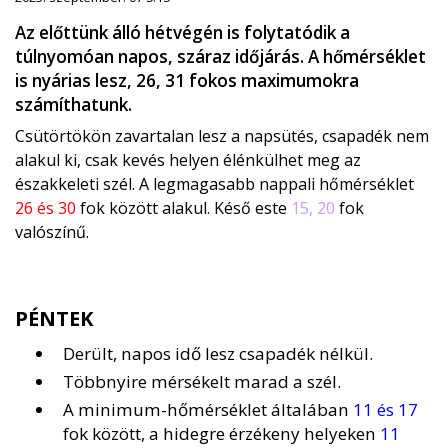
Az előttünk álló hétvégén is folytatódik a
túlnyomóan napos, száraz időjárás. A hőmérséklet
is nyárias lesz, 26, 31 fokos maximumokra
számíthatunk.
Csütörtökön zavartalan lesz a napsütés, csapadék nem
alakul ki, csak kevés helyen élénkülhet meg az
északkeleti szél. A legmagasabb nappali hőmérséklet
26 és 30
fok között alakul. Késő este
15, 20
fok
valószínű.
PÉNTEK
Derült, napos idő lesz csapadék nélkül.
Többnyire mérsékelt marad a szél.
A minimum-hőmérséklet általában
11 és 17
fok között, a hidegre érzékeny helyeken
11