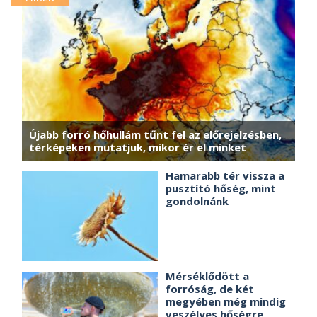
Újabb forró hőhullám tűnt fel az előrejelzésben,
térképeken mutatjuk, mikor ér el minket
Hamarabb tér vissza a
pusztító hőség, mint
gondolnánk
Mérséklődött a
forróság, de két
megyében még mindig
veszélyes hőségre