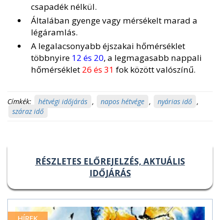
csapadék nélkül.
Általában gyenge vagy mérsékelt marad a
légáramlás.
A legalacsonyabb éjszakai hőmérséklet
többnyire
12 és 20
, a legmagasabb nappali
hőmérséklet
26 és 31
fok között valószínű.
Címkék:
hétvégi időjárás
,
napos hétvége
,
nyárias idő
,
száraz idő
RÉSZLETES ELŐREJELZÉS, AKTUÁLIS
IDŐJÁRÁS
HÍREK