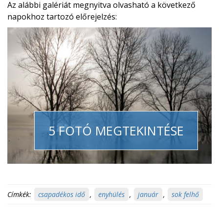
Az alábbi galériát megnyitva olvasható a következő
napokhoz tartozó előrejelzés:
5 FOTÓ MEGTEKINTÉSE
Címkék:
csapadékos idő
,
enyhülés
,
január
,
sok felhő