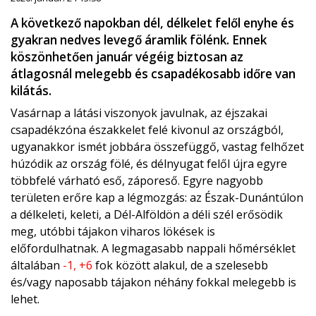
A következő napokban dél, délkelet felől enyhe és
gyakran nedves levegő áramlik fölénk. Ennek
köszönhetően január végéig biztosan az
átlagosnál melegebb és csapadékosabb időre van
kilátás.
Vasárnap a látási viszonyok javulnak, az éjszakai
csapadékzóna északkelet felé kivonul az országból,
ugyanakkor ismét jobbára összefüggő, vastag felhőzet
húzódik az ország fölé, és délnyugat felől újra egyre
többfelé várható eső, záporeső. Egyre nagyobb
területen erőre kap a légmozgás: az Észak-Dunántúlon
a délkeleti, keleti, a Dél-Alföldön a déli szél erősödik
meg, utóbbi tájakon viharos lökések is
előfordulhatnak. A legmagasabb nappali hőmérséklet
általában
-1, +6
fok között alakul, de a szelesebb
és/vagy naposabb tájakon néhány fokkal melegebb is
lehet.