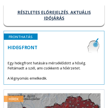
RÉSZLETES ELŐREJELZÉS, AKTUÁLIS
IDŐJÁRÁS
FRONTHATÁS
HIDEGFRONT
Egy hidegfront hatására mérséklődött a hőség.
Feltámadt a szél, ami csökkenti a hőérzetet.
A légnyomás emelkedik.
HÍREK