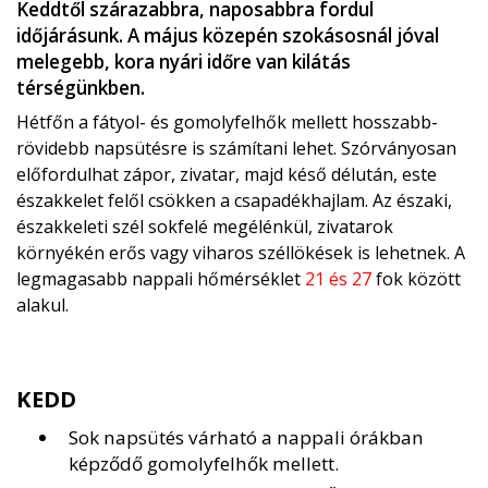
Keddtől szárazabbra, naposabbra fordul
időjárásunk. A május közepén szokásosnál jóval
melegebb, kora nyári időre van kilátás
térségünkben.
Hétfőn a fátyol- és gomolyfelhők mellett hosszabb-
rövidebb napsütésre is számítani lehet. Szórványosan
előfordulhat zápor, zivatar, majd késő délután, este
északkelet felől csökken a csapadékhajlam. Az északi,
északkeleti szél sokfelé megélénkül, zivatarok
környékén erős vagy viharos széllökések is lehetnek. A
legmagasabb nappali hőmérséklet
21 és 27
fok között
alakul.
KEDD
Sok napsütés várható a nappali órákban
képződő gomolyfelhők mellett.