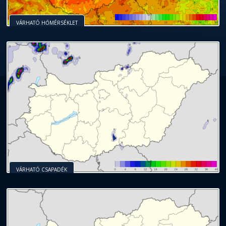
VÁRHATÓ HŐMÉRSÉKLET
VÁRHATÓ CSAPADÉK