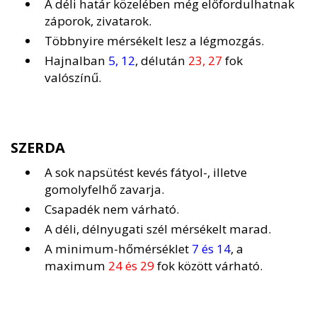
A déli határ közelében még előfordulhatnak
záporok, zivatarok.
Többnyire mérsékelt lesz a légmozgás.
Hajnalban
5, 12
, délután
23, 27
fok
valószínű.
SZERDA
A sok napsütést kevés fátyol-, illetve
gomolyfelhő zavarja.
Csapadék nem várható.
A déli, délnyugati szél mérsékelt marad.
A minimum-hőmérséklet
7 és 14
, a
maximum
24 és 29
fok között várható.