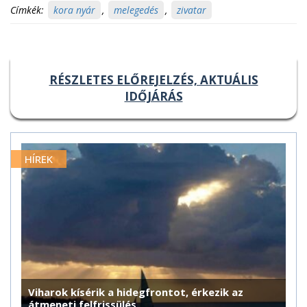
Címkék:
kora nyár
,
melegedés
,
zivatar
RÉSZLETES ELŐREJELZÉS, AKTUÁLIS
IDŐJÁRÁS
HÍREK
Viharok kísérik a hidegfrontot, érkezik az
átmeneti felfrissülés