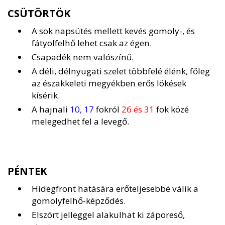
CSÜTÖRTÖK
A sok napsütés mellett kevés gomoly-, és
fátyolfelhő lehet csak az égen.
Csapadék nem valószínű.
A déli, délnyugati szelet többfelé élénk, főleg
az északkeleti megyékben erős lökések
kísérik.
A hajnali
10, 17
fokról
26 és 31
fok közé
melegedhet fel a levegő.
PÉNTEK
Hidegfront hatására erőteljesebbé válik a
gomolyfelhő-képződés.
Elszórt jelleggel alakulhat ki záporeső,