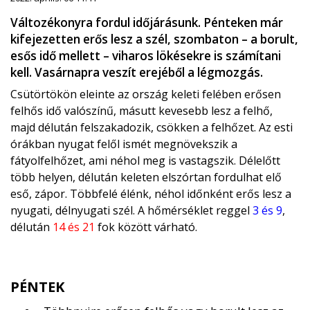
Változékonyra fordul időjárásunk. Pénteken már
kifejezetten erős lesz a szél, szombaton – a borult,
esős idő mellett – viharos lökésekre is számítani
kell. Vasárnapra veszít erejéből a légmozgás.
Csütörtökön eleinte az ország keleti felében erősen
felhős idő valószínű, másutt kevesebb lesz a felhő,
majd délután felszakadozik, csökken a felhőzet. Az esti
órákban nyugat felől ismét megnövekszik a
fátyolfelhőzet, ami néhol meg is vastagszik. Délelőtt
több helyen, délután keleten elszórtan fordulhat elő
eső, zápor. Többfelé élénk, néhol időnként erős lesz a
nyugati, délnyugati szél. A hőmérséklet reggel
3 és 9
,
délután
14 és 21
fok között várható.
PÉNTEK