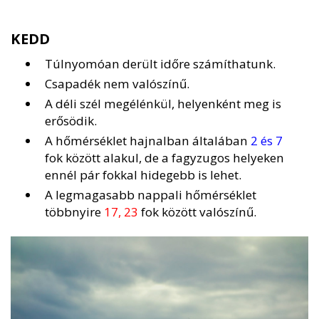
KEDD
Túlnyomóan derült időre számíthatunk.
Csapadék nem valószínű.
A déli szél megélénkül, helyenként meg is
erősödik.
A hőmérséklet hajnalban általában
2 és 7
fok között alakul, de a fagyzugos helyeken
ennél pár fokkal hidegebb is lehet.
A legmagasabb nappali hőmérséklet
többnyire
17, 23
fok között valószínű.