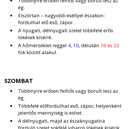
Többnyire erősen felhős vagy borult lesz az
ég.
Elszórtan – nagyobb eséllyel északon-
fordulhat elő eső, zápor.
A nyugati, délnyugati szelet többfelé erős
lökések kísérik.
A hőmérséklet reggel
4, 10
, délután
16 és 23
fok között alakul.
SZOMBAT
Többnyire erősen felhős vagy borult lesz az
ég.
Többfelé előfordulhat eső, zápor, helyenként
jelentős mennyiség is eshet.
A délnyugati, majd az északnyugatira
forduló szelet sokfelé viharos lökések kísérik.