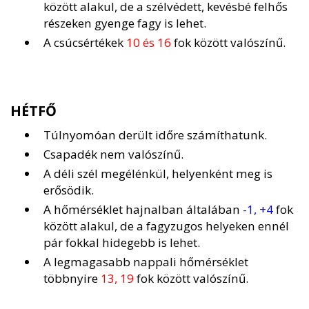
között alakul, de a szélvédett, kevésbé felhős
részeken gyenge fagy is lehet.
A csúcsértékek
10 és 16
fok között valószínű.
HÉTFŐ
Túlnyomóan derült időre számíthatunk.
Csapadék nem valószínű.
A déli szél megélénkül, helyenként meg is
erősödik.
A hőmérséklet hajnalban általában
-1, +4
fok
között alakul, de a fagyzugos helyeken ennél
pár fokkal hidegebb is lehet.
A legmagasabb nappali hőmérséklet
többnyire
13, 19
fok között valószínű.