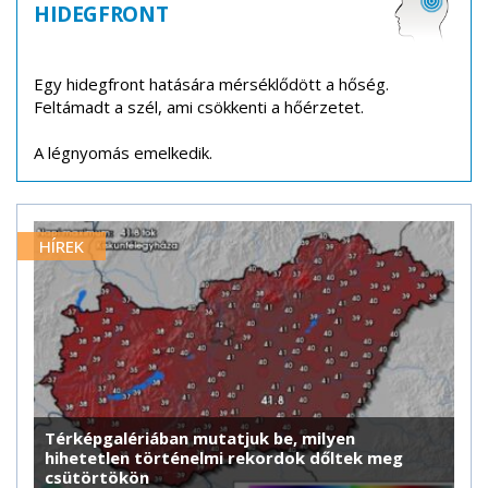
HIDEGFRONT
Egy hidegfront hatására mérséklődött a hőség.
Feltámadt a szél, ami csökkenti a hőérzetet.
A légnyomás emelkedik.
HÍREK
Térképgalériában mutatjuk be, milyen
hihetetlen történelmi rekordok dőltek meg
csütörtökön