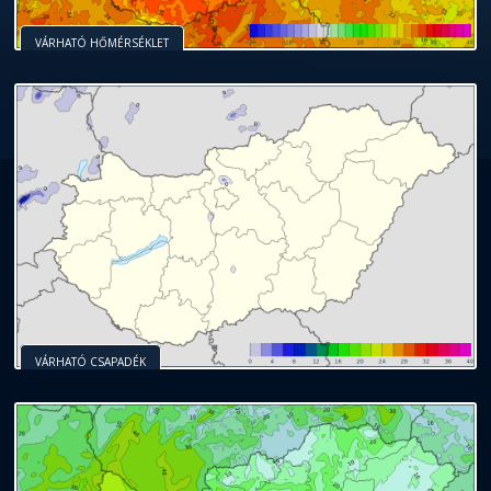
VÁRHATÓ HŐMÉRSÉKLET
VÁRHATÓ CSAPADÉK