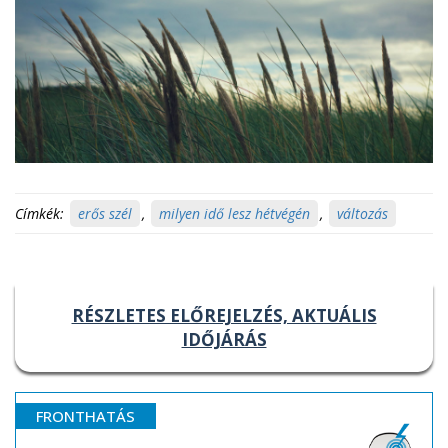
Címkék:
erős szél
,
milyen idő lesz hétvégén
,
változás
RÉSZLETES ELŐREJELZÉS, AKTUÁLIS
IDŐJÁRÁS
FRONTHATÁS