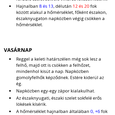
Hajnalban
8 és 13
, délután
12 és 20
fok
között alakul a hőmérséklet, főként északon,
északnyugaton napközben végig csökken a
hőmérséklet.
VASÁRNAP
Reggel a keleti határszélen még sok lesz a
felhő, majd ott is csökken a felhőzet,
mindenhol kisüt a nap. Napközben
gomolyfelhők képződnek. Estére kiderül az
ég.
Napközben egy-egy zápor kialakulhat.
Az északnyugati, északi szelet sokfelé erős
lökések kísérik.
A hőmérséklet hajnalban általában
0, +6
fok