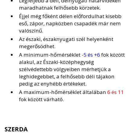
Legfeljebb a déli, délnyugati határvidéken
maradhatnak felhősebb körzetek.
Éjjel még főként délen előfordulhat kisebb
eső, zápor, napközben csapadék már nem
valószínű.
Az északi, északnyugati szél helyenként
megerősödhet.
A minimum-hőmérséklet
-5 és +6
fok között
alakul, az Északi-középhegység
szélvédettebb völgyeiben mérhetjük a
leghidegebbet, a felhősebb déli tájakon
pedig az enyhébb értékeket.
A maximum-hőmérséklet általában
6 és 11
fok között várható.
SZERDA