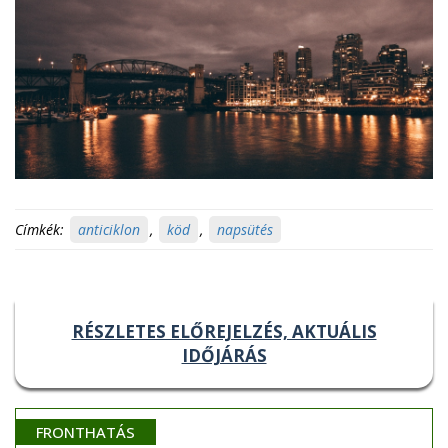
Címkék:
anticiklon
,
köd
,
napsütés
RÉSZLETES ELŐREJELZÉS, AKTUÁLIS
IDŐJÁRÁS
FRONTHATÁS