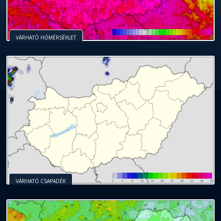
VÁRHATÓ HŐMÉRSÉKLET
VÁRHATÓ CSAPADÉK