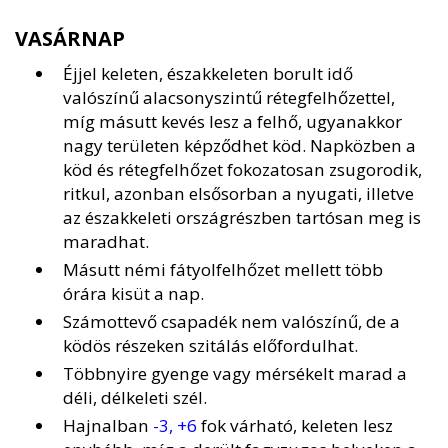
VASÁRNAP
Éjjel keleten, északkeleten borult idő
valószínű alacsonyszintű rétegfelhőzettel,
míg másutt kevés lesz a felhő, ugyanakkor
nagy területen képződhet köd. Napközben a
köd és rétegfelhőzet fokozatosan zsugorodik,
ritkul, azonban elsősorban a nyugati, illetve
az északkeleti országrészben tartósan meg is
maradhat.
Másutt némi fátyolfelhőzet mellett több
órára kisüt a nap.
Számottevő csapadék nem valószínű, de a
ködös részeken szitálás előfordulhat.
Többnyire gyenge vagy mérsékelt marad a
déli, délkeleti szél.
Hajnalban
-3, +6
fok várható, keleten lesz