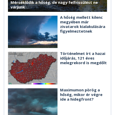
Mérséklődik a hőség, de nagy felfrissülést ne
várjunk
A hőség mellett kilenc
megyében már
zivatarok kialakulására
figyelmeztetnek
Történelmet írt a hazai
időjárás, 121 éves
melegrekord is megdőlt
Maximumon pörög a
hőség, mikor ér végre
ide a hidegfront?