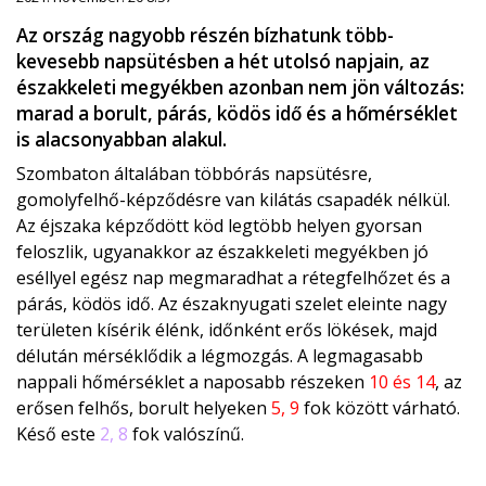
Az ország nagyobb részén bízhatunk több-
kevesebb napsütésben a hét utolsó napjain, az
északkeleti megyékben azonban nem jön változás:
marad a borult, párás, ködös idő és a hőmérséklet
is alacsonyabban alakul.
Szombaton általában többórás napsütésre,
gomolyfelhő-képződésre van kilátás csapadék nélkül.
Az éjszaka képződött köd legtöbb helyen gyorsan
feloszlik, ugyanakkor az északkeleti megyékben jó
eséllyel egész nap megmaradhat a rétegfelhőzet és a
párás, ködös idő. Az északnyugati szelet eleinte nagy
területen kísérik élénk, időnként erős lökések, majd
délután mérséklődik a légmozgás. A legmagasabb
nappali hőmérséklet a naposabb részeken
10 és 14
, az
erősen felhős, borult helyeken
5, 9
fok között várható.
Késő este
2, 8
fok valószínű.