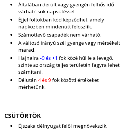
Általában derült vagy gyengén felhős idő
várható sok napsütéssel.
Éjjel foltokban köd képződhet, amely
napközben mindenütt feloszlik.
Számottevő csapadék nem várható.
A változó irányú szél gyenge vagy mérsékelt
marad.
Hajnalra
-9 és +1
fok közé hűl le a levegő,
szinte az ország teljes területén fagyra lehet
számítani.
Délután
4 és 9
fok közötti értékeket
mérhetünk.
CSÜTÖRTÖK
Éjszaka délnyugat felől megnövekszik,