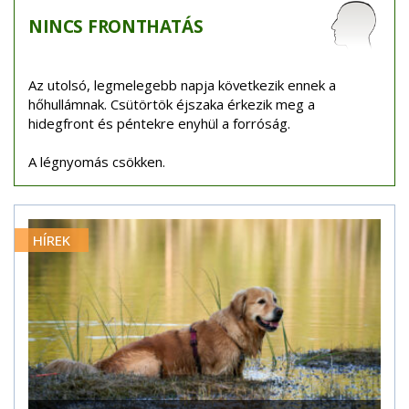
NINCS
FRONTHATÁS
Az utolsó, legmelegebb napja következik ennek a
hőhullámnak. Csütörtök éjszaka érkezik meg a
hidegfront és péntekre enyhül a forróság.
A légnyomás csökken.
HÍREK