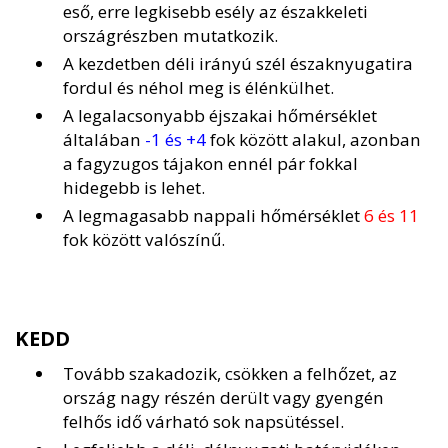
eső, erre legkisebb esély az északkeleti
országrészben mutatkozik.
A kezdetben déli irányú szél északnyugatira
fordul és néhol meg is élénkülhet.
A legalacsonyabb éjszakai hőmérséklet
általában
-1 és +4
fok között alakul, azonban
a fagyzugos tájakon ennél pár fokkal
hidegebb is lehet.
A legmagasabb nappali hőmérséklet
6 és 11
fok között valószínű.
KEDD
Tovább szakadozik, csökken a felhőzet, az
ország nagy részén derült vagy gyengén
felhős idő várható sok napsütéssel.