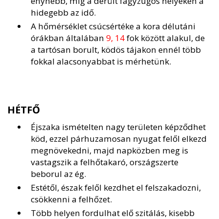
enyhébb, míg a derült fagyzugos helyeken a
hidegebb az idő.
A hőmérséklet csúcsértéke a kora délutáni
órákban általában
9, 14
fok között alakul, de
a tartósan borult, ködös tájakon ennél több
fokkal alacsonyabbat is mérhetünk.
HÉTFŐ
Éjszaka ismételten nagy területen képződhet
köd, ezzel párhuzamosan nyugat felől elkezd
megnövekedni, majd napközben meg is
vastagszik a felhőtakaró, országszerte
beborul az ég.
Estétől, észak felől kezdhet el felszakadozni,
csökkenni a felhőzet.
Több helyen fordulhat elő szitálás, kisebb