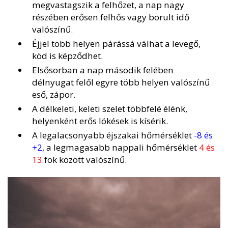
megvastagszik a felhőzet, a nap nagy
részében erősen felhős vagy borult idő
valószínű.
Éjjel több helyen párássá válhat a levegő,
köd is képződhet.
Elsősorban a nap második felében
délnyugat felől egyre több helyen valószínű
eső, zápor.
A délkeleti, keleti szelet többfelé élénk,
helyenként erős lökések is kísérik.
A legalacsonyabb éjszakai hőmérséklet
-8 és
+2
, a legmagasabb nappali hőmérséklet
4 és
13
fok között valószínű.