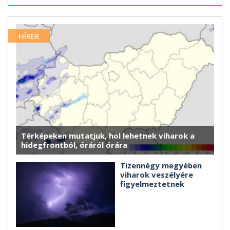
HÍREK
Térképeken mutatjuk, hol lehetnek viharok a
hidegfrontból, óráról órára
Tizennégy megyében
viharok veszélyére
figyelmeztetnek