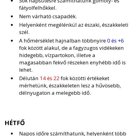
Sok napsütésre számíthatunk gomoly- és
fátyolfelhőkkel.
Nem várható csapadék.
Helyenként megélénkül az északi, északkeleti
szél.
A hőmérséklet hajnalban többnyire
0 és +6
fok között alakul, de a fagyzugos vidékeken
hidegebb, vízpartokon, illetve a
magasabban fekvő részeken enyhébb idő is
lehet.
Délután
14 és 22
fok közötti értékeket
mérhetünk, északkeleten lesz a hűvösebb,
délnyugaton a melegebb idő.
HÉTFŐ
Napos időre számíthatunk, helyenként több