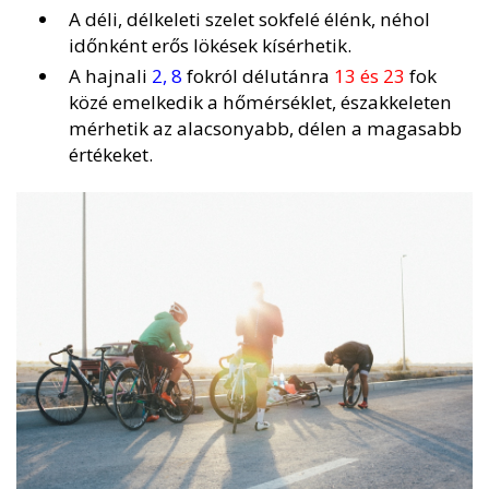
A déli, délkeleti szelet sokfelé élénk, néhol
időnként erős lökések kísérhetik.
A hajnali
2, 8
fokról délutánra
13 és 23
fok
közé emelkedik a hőmérséklet, északkeleten
mérhetik az alacsonyabb, délen a magasabb
értékeket.