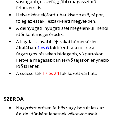
vastagabb, összefüggőbb magasszintű
felhőzetre is.
Helyenként előfordulhat kisebb eső, zápor,
főleg az északi, északkeleti megyékben.
A délnyugati, nyugati szél megélénkül, néhol
időnként megerősödik.
A legalacsonyabb éjszakai hőmérséklet
általában
1 és 6
fok között alakul, de a
fagyzugos részeken hidegebb, vízpartokon,
illetve a magasabban fekvő tájakon enyhébb
idő is lehet.
A csúcsérték
17 és 24
fok között várható.
SZERDA
Nagyrészt erősen felhős vagy borult lesz az
ég, de időnként lehetnek vékonyodások,