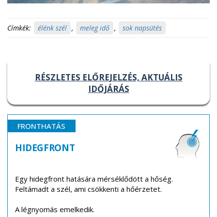
Címkék:
élénk szél
,
meleg idő
,
sok napsütés
RÉSZLETES ELŐREJELZÉS, AKTUÁLIS
IDŐJÁRÁS
FRONTHATÁS
HIDEGFRONT
Egy hidegfront hatására mérséklődött a hőség.
Feltámadt a szél, ami csökkenti a hőérzetet.
A légnyomás emelkedik.