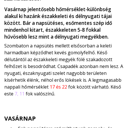
Vasárnap jelentősebb hőmérséklet-különbség
alakul ki hazánk északkeleti és délnyugati tájai
között. Bár a napsütéses, esőmentes szép idő
mindenhol kitart, északkeleten 5-8 fokkal
hűvösebb lesz mint a délnyugati megyékben.
Szombaton a napsütés mellett elsősorban a keleti
harmadban képződhet kevés gomolyfelhő. Késő
délutántól az északkeleti megyék fölé szakadozott
felhőzet is besodródhat. Csapadék azonban nem lesz. A
nyugati, északnyugati szelet nagyobb területen
kísérhetik élénk, néhol erős lökések is. A legmagasabb
nappali hőmérséklet
17 és 22
fok között várható. Késő
este
7, 11
fok valószínű.
VASÁRNAP