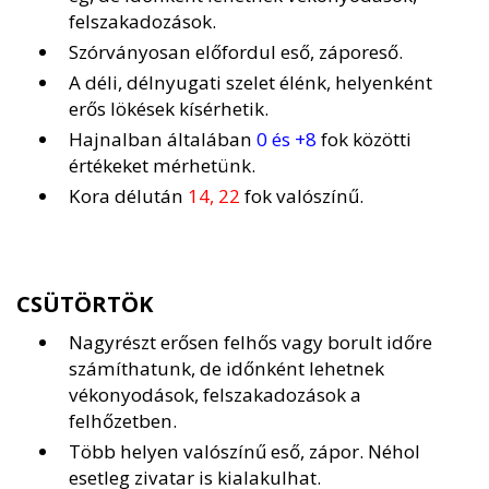
felszakadozások.
Szórványosan előfordul eső, záporeső.
A déli, délnyugati szelet élénk, helyenként
erős lökések kísérhetik.
Hajnalban általában
0 és +8
fok közötti
értékeket mérhetünk.
Kora délután
14, 22
fok valószínű.
CSÜTÖRTÖK
Nagyrészt erősen felhős vagy borult időre
számíthatunk, de időnként lehetnek
vékonyodások, felszakadozások a
felhőzetben.
Több helyen valószínű eső, zápor. Néhol
esetleg zivatar is kialakulhat.