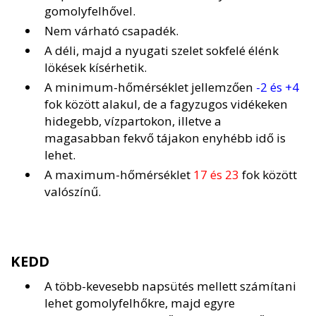
gomolyfelhővel.
Nem várható csapadék.
A déli, majd a nyugati szelet sokfelé élénk
lökések kísérhetik.
A minimum-hőmérséklet jellemzően
-2 és +4
fok között alakul, de a fagyzugos vidékeken
hidegebb, vízpartokon, illetve a
magasabban fekvő tájakon enyhébb idő is
lehet.
A maximum-hőmérséklet
17 és 23
fok között
valószínű.
KEDD
A több-kevesebb napsütés mellett számítani
lehet gomolyfelhőkre, majd egyre