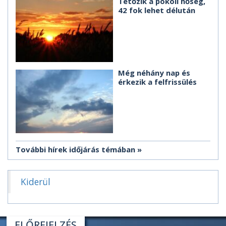
Tetőzik a pokoli hőség,
42 fok lehet délután
Még néhány nap és
érkezik a felfrissülés
További hírek időjárás témában
Kiderül
ELŐREJELZÉS