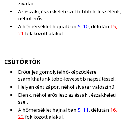
zivatar.
Az északi, északkeleti szél többfelé lesz élénk,
néhol erős.
A hőmérséklet hajnalban
5, 10
, délután
15,
21
fok között alakul.
CSÜTÖRTÖK
Erőteljes gomolyfelhő-képződésre
számíthatunk több-kevesebb napsütéssel.
Helyenként zápor, néhol zivatar valószínű.
Élénk, néhol erős lesz az északi, északkeleti
szél.
A hőmérséklet hajnalban
5, 11
, délután
16,
22
fok között alakul.