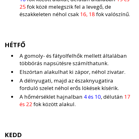
25
fok közé melegszik fel a levegő, de
északkeleten néhol csak
16, 18
fok valószínű.
HÉTFŐ
A gomoly- és fátyolfelhők mellett általában
többórás napsütésre számíthatunk.
Elszórtan alakulhat ki zápor, néhol zivatar.
A délnyugati, majd az északnyugatira
forduló szelet néhol erős lökések kísérik.
A hőmérséklet hajnalban
4 és 10
, délután
17
és 22
fok között alakul.
KEDD