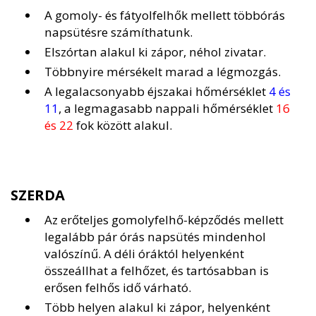
A gomoly- és fátyolfelhők mellett többórás
napsütésre számíthatunk.
Elszórtan alakul ki zápor, néhol zivatar.
Többnyire mérsékelt marad a légmozgás.
A legalacsonyabb éjszakai hőmérséklet
4 és
11
, a legmagasabb nappali hőmérséklet
16
és 22
fok között alakul.
SZERDA
Az erőteljes gomolyfelhő-képződés mellett
legalább pár órás napsütés mindenhol
valószínű. A déli óráktól helyenként
összeállhat a felhőzet, és tartósabban is
erősen felhős idő várható.
Több helyen alakul ki zápor, helyenként