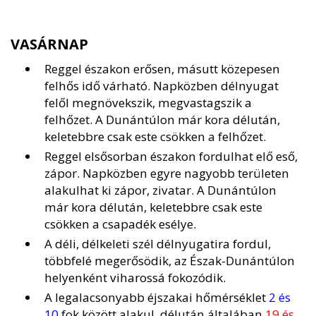
VASÁRNAP
Reggel északon erősen, másutt közepesen
felhős idő várható. Napközben délnyugat
felől megnövekszik, megvastagszik a
felhőzet. A Dunántúlon már kora délután,
keletebbre csak este csökken a felhőzet.
Reggel elsősorban északon fordulhat elő eső,
zápor. Napközben egyre nagyobb területen
alakulhat ki zápor, zivatar. A Dunántúlon
már kora délután, keletebbre csak este
csökken a csapadék esélye.
A déli, délkeleti szél délnyugatira fordul,
többfelé megerősödik, az Észak-Dunántúlon
helyenként viharossá fokozódik.
A legalacsonyabb éjszakai hőmérséklet
2 és
10
fok között alakul, délután általában
19 és