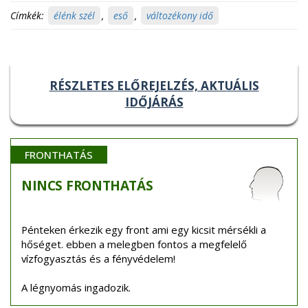
Címkék:
élénk szél
,
eső
,
változékony idő
RÉSZLETES ELŐREJELZÉS, AKTUÁLIS
IDŐJÁRÁS
FRONTHATÁS
NINCS
FRONTHATÁS
Pénteken érkezik egy front ami egy kicsit mérsékli a
hőséget. ebben a melegben fontos a megfelelő
vízfogyasztás és a fényvédelem!
A légnyomás ingadozik.