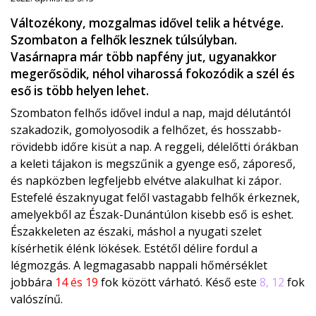
Változékony, mozgalmas idővel telik a hétvége.
Szombaton a felhők lesznek túlsúlyban.
Vasárnapra már több napfény jut, ugyanakkor
megerősödik, néhol viharossá fokozódik a szél és
eső is több helyen lehet.
Szombaton felhős idővel indul a nap, majd délutántól
szakadozik, gomolyosodik a felhőzet, és hosszabb-
rövidebb időre kisüt a nap. A reggeli, délelőtti órákban
a keleti tájakon is megszűnik a gyenge eső, záporeső,
és napközben legfeljebb elvétve alakulhat ki zápor.
Estefelé északnyugat felől vastagabb felhők érkeznek,
amelyekből az Észak-Dunántúlon kisebb eső is eshet.
Északkeleten az északi, máshol a nyugati szelet
kísérhetik élénk lökések. Estétől délire fordul a
légmozgás. A legmagasabb nappali hőmérséklet
jobbára
14 és 19
fok között várható. Késő este
8, 12
fok
valószínű.