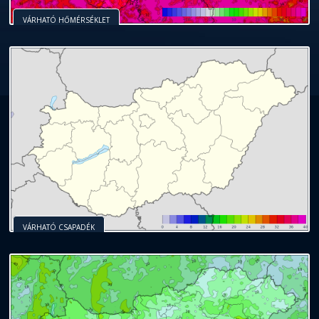
VÁRHATÓ HŐMÉRSÉKLET
VÁRHATÓ CSAPADÉK