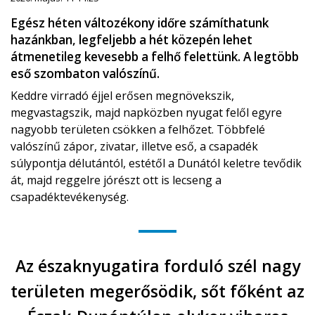
Egész héten változékony időre számíthatunk
hazánkban, legfeljebb a hét közepén lehet
átmenetileg kevesebb a felhő felettünk. A legtöbb
eső szombaton valószínű.
Keddre virradó éjjel erősen megnövekszik,
megvastagszik, majd napközben nyugat felől egyre
nagyobb területen csökken a felhőzet. Többfelé
valószínű zápor, zivatar, illetve eső, a csapadék
súlypontja délutántól, estétől a Dunától keletre tevődik
át, majd reggelre jórészt ott is lecseng a
csapadéktevékenység.
Az északnyugatira forduló szél nagy
területen megerősödik, sőt főként az