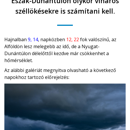
Észak-Dunántúlon olykor viharos
széllökésekre is számítani kell.
Hajnalban
9, 14
, napközben
12, 22
fok valószínű, az
Alföldön lesz melegebb az idő, de a Nyugat-
Dunántúlon délelőttől kezdve már csökkenhet a
hőmérséklet.
Az alábbi galériát megnyitva olvasható a következő
napokhoz tartozó előrejelzés: