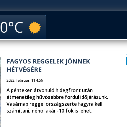
0
FAGYOS REGGELEK JÖNNEK
HÉTVÉGÉRE
2022. február. 11 4:56
A pénteken átvonuló hidegfront után
átmenetileg hűvösebbre fordul időjárásunk.
Vasárnap reggel országszerte fagyra kell
számítani, néhol akár -10 fok is lehet.