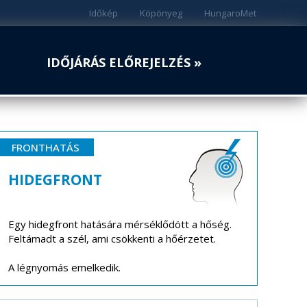
Időkép
Köpönyeg
HungaroMet
IDŐJÁRÁS ELŐREJELZÉS »
FRONTHATÁS
HIDEGFRONT
Egy hidegfront hatására mérséklődött a hőség.
Feltámadt a szél, ami csökkenti a hőérzetet.
A légnyomás emelkedik.