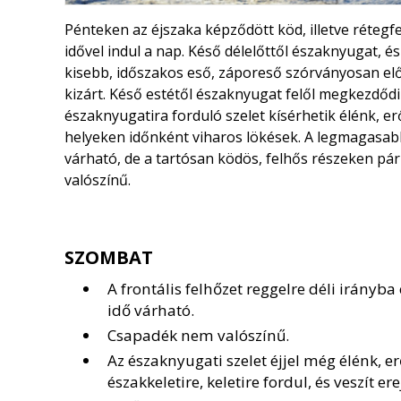
Pénteken az éjszaka képződött köd, illetve rétegf
idővel indul a nap. Késő délelőttől északnyugat, é
kisebb, időszakos eső, záporeső szórványosan el
kizárt. Késő estétől északnyugat felől megkezdődi
északnyugatira forduló szelet kísérhetik élénk, e
helyeken időnként viharos lökések. A legmagasa
várható, de a tartósan ködös, felhős részeken pár
valószínű.
SZOMBAT
A frontális felhőzet reggelre déli irány
idő várható.
Csapadék nem valószínű.
Az északnyugati szelet éjjel még élénk, e
északkeletire, keletire fordul, és veszít e