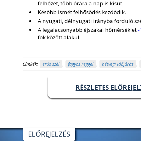
felhőzet, több órára a nap is kisüt.
Később ismét felhősödés kezdődik.
A nyugati, délnyugati irányba forduló sz
A legalacsonyabb éjszakai hőmérséklet
-
fok között alakul.
Címkék:
erős szél
,
fagyos reggel
,
hétvégi időjárás
,
RÉSZLETES ELŐREJEL
ELŐREJELZÉS