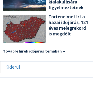
kialakulására
figyelmeztetnek
Történelmet írt a
hazai időjárás, 121
éves melegrekord
is megdőlt
További hírek időjárás témában
Kiderül