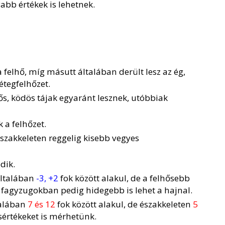
yabb értékek is lehetnek.
a felhő, míg másutt általában derült lesz az ég,
étegfelhőzet.
lhős, ködös tájak egyaránt lesznek, utóbbiak
a felhőzet.
északkeleten reggelig kisebb vegyes
dik.
általában
-3, +2
fok között alakul, de a felhősebb
a fagyzugokban pedig hidegebb is lehet a hajnal.
talában
7 és 12
fok között alakul, de északkeleten
5
csértékeket is mérhetünk.