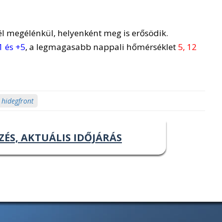
él megélénkül, helyenként meg is erősödik.
1 és +5
, a legmagasabb nappali hőmérséklet
5, 12
hidegfront
ZÉS, AKTUÁLIS IDŐJÁRÁS