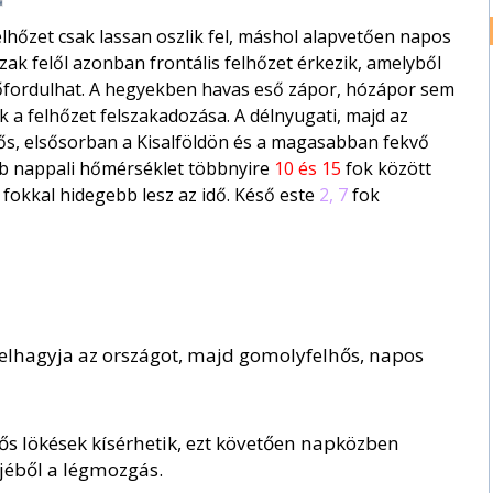
elhőzet csak lassan oszlik fel, máshol alapvetően napos
szak felől azonban frontális felhőzet érkezik, amelyből
őfordulhat. A hegyekben havas eső zápor, hózápor sem
k a felhőzet felszakadozása. A délnyugati, majd az
rős, elsősorban a Kisalföldön és a magasabban fekvő
bb nappali hőmérséklet többnyire
10 és 15
fok között
 fokkal hidegebb lesz az idő. Késő este
2, 7
fok
ba elhagyja az országot, majd gomolyfelhős, napos
rős lökések kísérhetik, ezt követően napközben
rejéből a légmozgás.