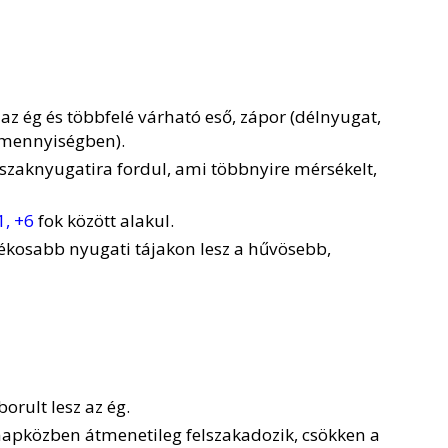
az ég és többfelé várható eső, zápor (délnyugat,
 mennyiségben).
 északnyugatira fordul, ami többnyire mérsékelt,
1, +6
fok között alakul.
kosabb nyugati tájakon lesz a hűvösebb,
orult lesz az ég.
napközben átmenetileg felszakadozik, csökken a