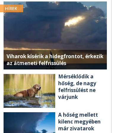
HÍREK
Viharok kísérik a hidegfrontot, érkezik
az átmeneti felfrissülés
Mérséklődik a
hőség, de nagy
felfrissülést ne
várjunk
A hőség mellett
kilenc megyében
már zivatarok