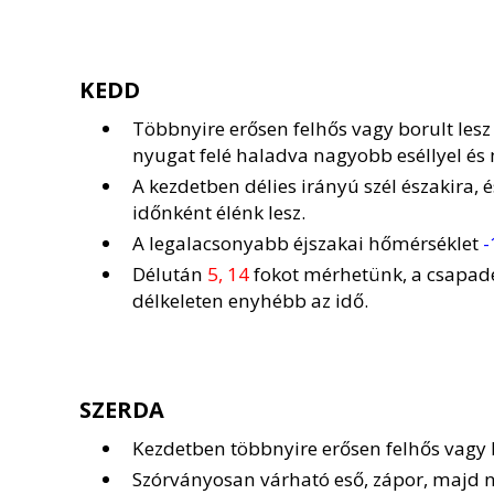
KEDD
Többnyire erősen felhős vagy borult lesz 
nyugat felé haladva nagyobb eséllyel és
A kezdetben délies irányú szél északira,
időnként élénk lesz.
A legalacsonyabb éjszakai hőmérséklet
-
Délután
5, 14
fokot mérhetünk, a csapadé
délkeleten enyhébb az idő.
SZERDA
Kezdetben többnyire erősen felhős vagy b
Szórványosan várható eső, zápor, majd 