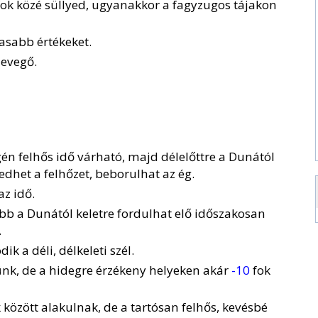
ok közé süllyed, ugyanakkor a fagyzugos tájakon
asabb értékeket.
levegő.
én felhős idő várható, majd délelőttre a Dunától
dhet a felhőzet, beborulhat az ég.
z idő.
bb a Dunától keletre fordulhat elő időszakosan
.
k a déli, délkeleti szél.
nk, de a hidegre érzékeny helyeken akár
-10
fok
 között alakulnak, de a tartósan felhős, kevésbé