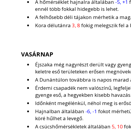
A hőmérséklet hajnalra általában
-5, +1
f
ennél több fokkal hidegebb is lehet.
A felhősebb déli tájakon mérhetik a mag
Kora délutánra
3, 8
fokig melegszik fel a 
VASÁRNAP
Éjszaka még nagyrészt derült vagy gyeng
keletre eső területeken erősen megnöveke
A Dunántúlon továbbra is napos marad a
Érdemi csapadék nem valószínű, legfelje
gyenge eső, a hegyekben kisebb havazás
Időnként megélénkül, néhol meg is erősödi
Hajnalban általában
-6, -1
fokot mérhetü
köré hűlhet a levegő.
A csúcshőmérsékletek általában
5, 10
fok