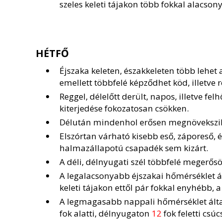
szeles keleti tájakon több fokkal alacson
HÉTFŐ
Éjszaka keleten, északkeleten több lehet 
emellett többfelé képződhet köd, illetve r
Reggel, délelőtt derült, napos, illetve fe
kiterjedése fokozatosan csökken.
Délután mindenhol erősen megnövekszik 
Elszórtan várható kisebb eső, záporeső, 
halmazállapotú csapadék sem kizárt.
A déli, délnyugati szél többfelé megerősö
A legalacsonyabb éjszakai hőmérséklet 
keleti tájakon ettől pár fokkal enyhébb, 
A legmagasabb nappali hőmérséklet ál
fok alatti, délnyugaton
12
fok feletti csú