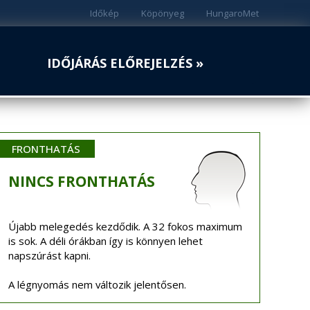
Időkép
Köpönyeg
HungaroMet
IDŐJÁRÁS ELŐREJELZÉS »
FRONTHATÁS
NINCS
FRONTHATÁS
Újabb melegedés kezdődik. A 32 fokos maximum
is sok. A déli órákban így is könnyen lehet
napszúrást kapni.
A légnyomás nem változik jelentősen.