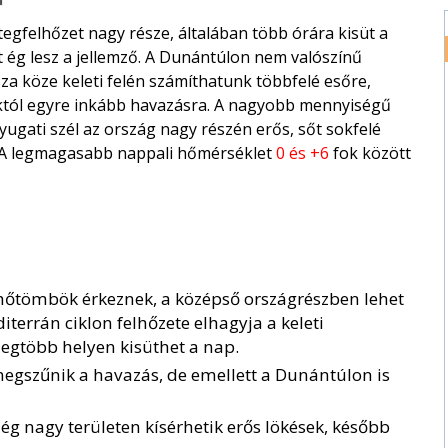
egfelhőzet nagy része, általában több órára kisüt a
lt ég lesz a jellemző. A Dunántúlon nem valószínű
za köze keleti felén számíthatunk többfelé esőre,
ráktól egyre inkább havazásra. A nagyobb mennyiségű
yugati szél az ország nagy részén erős, sőt sokfelé
. A legmagasabb nappali hőmérséklet
0 és +6
fok között
lhőtömbök érkeznek, a középső országrészben lehet
errán ciklon felhőzete elhagyja a keleti
 legtöbb helyen kisüthet a nap.
megszűnik a havazás, de emellett a Dunántúlon is
ég nagy területen kísérhetik erős lökések, később