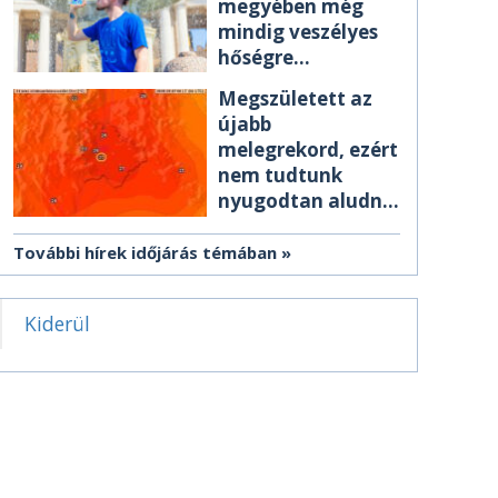
megyében még
mindig veszélyes
hőségre
figyelmeztetnek
Megszületett az
újabb
melegrekord, ezért
nem tudtunk
nyugodtan aludni
éjszaka
További hírek időjárás témában
Kiderül