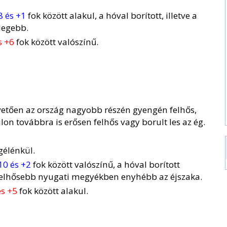
8 és +1
fok között alakul, a hóval borított, illetve a
degebb.
s +6
fok között valószínű.
övetően az ország nagyobb részén gyengén felhős,
n továbbra is erősen felhős vagy borult les az ég.
gélénkül.
10 és +2
fok között valószínű, a hóval borított
 felhősebb nyugati megyékben enyhébb az éjszaka.
és +5
fok között alakul.