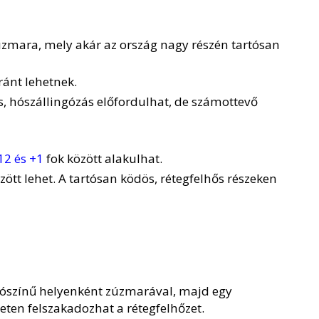
úzmara, mely akár az ország nagy részén tartósan
ránt lehetnek.
ás, hószállingózás előfordulhat, de számottevő
12 és +1
fok között alakulhat.
zött lehet. A tartósan ködös, rétegfelhős részeken
lószínű helyenként zúzmarával, majd egy
ten felszakadozhat a rétegfelhőzet.