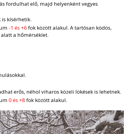
lás fordulhat elő, majd helyenként vegyes
is kísérhetik.
mum
-1 és +6
fok között alakul. A tartósan ködös,
alatt a hőmérséklet.
nulásokkal.
hat erős, néhol viharos közeli lökések is lehetnek.
imum
0 és +8
fok között alakul.