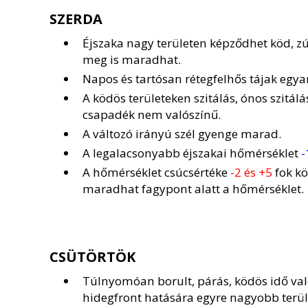
SZERDA
Éjszaka nagy területen képződhet köd, z
meg is maradhat.
Napos és tartósan rétegfelhős tájak egya
A ködös területeken szitálás, ónos szitál
csapadék nem valószínű.
A változó irányú szél gyenge marad.
A legalacsonyabb éjszakai hőmérséklet
-
A hőmérséklet csúcsértéke
-2 és +5
fok kö
maradhat fagypont alatt a hőmérséklet.
CSÜTÖRTÖK
Túlnyomóan borult, párás, ködös idő va
hidegfront hatására egyre nagyobb terüle