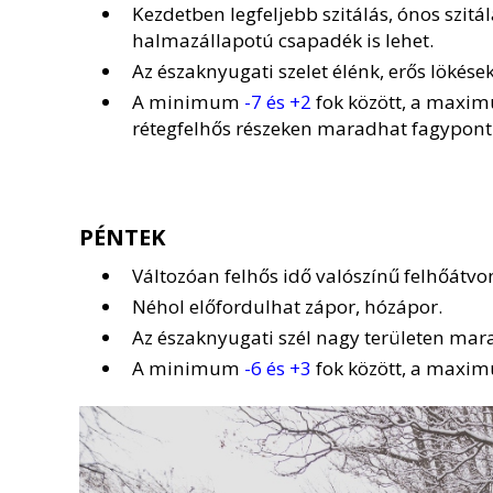
Kezdetben legfeljebb szitálás, ónos szitá
halmazállapotú csapadék is lehet.
Az északnyugati szelet élénk, erős lökések 
A minimum
-7 és +2
fok között, a maxi
rétegfelhős részeken maradhat fagypont 
PÉNTEK
Változóan felhős idő valószínű felhőátvo
Néhol előfordulhat zápor, hózápor.
Az északnyugati szél nagy területen marad
A minimum
-6 és +3
fok között, a max