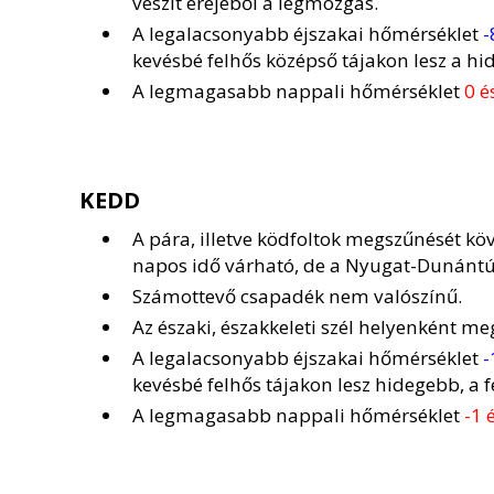
veszít erejéből a légmozgás.
A legalacsonyabb éjszakai hőmérséklet
-
kevésbé felhős középső tájakon lesz a hi
A legmagasabb nappali hőmérséklet
0 é
KEDD
A pára, illetve ködfoltok megszűnését k
napos idő várható, de a Nyugat-Dunántúlo
Számottevő csapadék nem valószínű.
Az északi, északkeleti szél helyenként me
A legalacsonyabb éjszakai hőmérséklet
-
kevésbé felhős tájakon lesz hidegebb, a
A legmagasabb nappali hőmérséklet
-1 