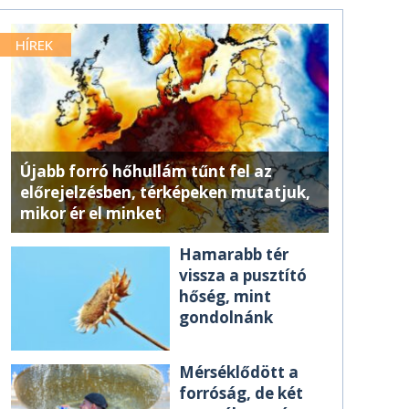
HÍREK
Újabb forró hőhullám tűnt fel az
előrejelzésben, térképeken mutatjuk,
mikor ér el minket
Hamarabb tér
vissza a pusztító
hőség, mint
gondolnánk
Mérséklődött a
forróság, de két