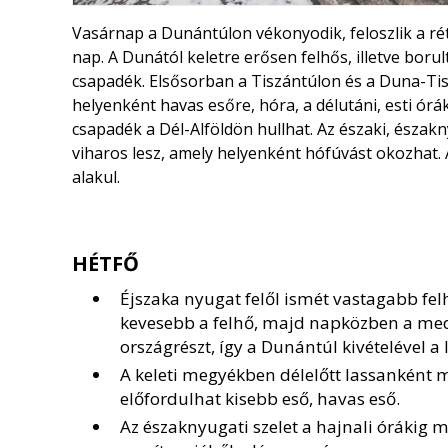
Vasárnap a Dunántúlon vékonyodik, feloszlik a rét
nap. A Dunától keletre erősen felhős, illetve boru
csapadék. Elsősorban a Tiszántúlon és a Duna-Tis
helyenként havas esőre, hóra, a délutáni, esti ó
csapadék a Dél-Alföldön hullhat. Az északi, északn
viharos lesz, amely helyenként hófúvást okozhat
alakul.
HÉTFŐ
Éjszaka nyugat felől ismét vastagabb fe
kevesebb a felhő, majd napközben a medit
országrészt, így a Dunántúl kivételével a
A keleti megyékben délelőtt lassanként 
előfordulhat kisebb eső, havas eső.
Az északnyugati szelet a hajnali órákig m