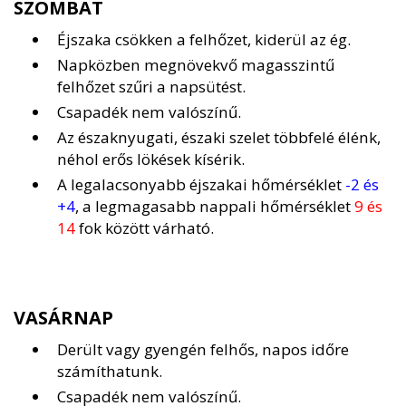
SZOMBAT
Éjszaka csökken a felhőzet, kiderül az ég.
Napközben megnövekvő magasszintű
felhőzet szűri a napsütést.
Csapadék nem valószínű.
Az északnyugati, északi szelet többfelé élénk,
néhol erős lökések kísérik.
A legalacsonyabb éjszakai hőmérséklet
-2 és
+4
, a legmagasabb nappali hőmérséklet
9 és
14
fok között várható.
VASÁRNAP
Derült vagy gyengén felhős, napos időre
számíthatunk.
Csapadék nem valószínű.