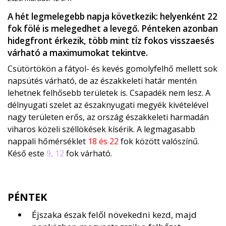
A hét legmelegebb napja következik: helyenként 22
fok fölé is melegedhet a levegő. Pénteken azonban
hidegfront érkezik, több mint tíz fokos visszaesés
várható a maximumokat tekintve.
Csütörtökön a fátyol- és kevés gomolyfelhő mellett sok
napsütés várható, de az északkeleti határ mentén
lehetnek felhősebb területek is. Csapadék nem lesz. A
délnyugati szelet az északnyugati megyék kivételével
nagy területen erős, az ország északkeleti harmadán
viharos közeli széllökések kísérik. A legmagasabb
nappali hőmérséklet
18 és 22
fok között valószínű.
Késő este
9, 12
fok várható.
PÉNTEK
Éjszaka észak felől növekedni kezd, majd