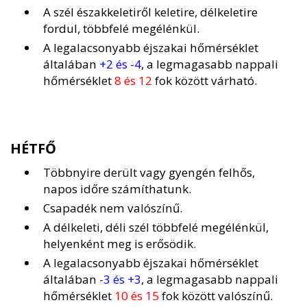
A szél északkeletiről keletire, délkeletire
fordul, többfelé megélénkül.
A legalacsonyabb éjszakai hőmérséklet
általában
+2 és -4
, a legmagasabb nappali
hőmérséklet
8 és 12
fok között várható.
HÉTFŐ
Többnyire derült vagy gyengén felhős,
napos időre számíthatunk.
Csapadék nem valószínű.
A délkeleti, déli szél többfelé megélénkül,
helyenként meg is erősödik.
A legalacsonyabb éjszakai hőmérséklet
általában
-3 és +3
, a legmagasabb nappali
hőmérséklet
10 és 15
fok között valószínű.