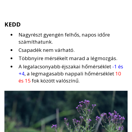
KEDD
Nagyrészt gyengén felhős, napos időre
számíthatunk.
Csapadék nem várható.
Többnyire mérsékelt marad a légmozgás.
A legalacsonyabb éjszakai hőmérséklet
-1 és
+4
, a legmagasabb nappali hőmérséklet
10
és 15
fok között valószínű.