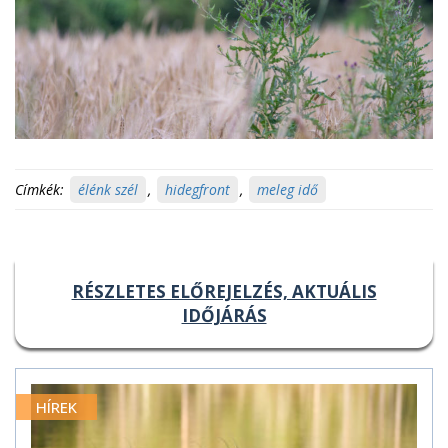
Címkék:
élénk szél
,
hidegfront
,
meleg idő
RÉSZLETES ELŐREJELZÉS, AKTUÁLIS
IDŐJÁRÁS
HÍREK