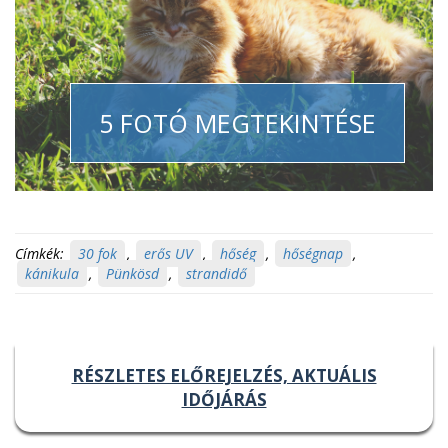
5 FOTÓ MEGTEKINTÉSE
Címkék:
30 fok
,
erős UV
,
hőség
,
hőségnap
,
kánikula
,
Pünkösd
,
strandidő
RÉSZLETES ELŐREJELZÉS, AKTUÁLIS
IDŐJÁRÁS