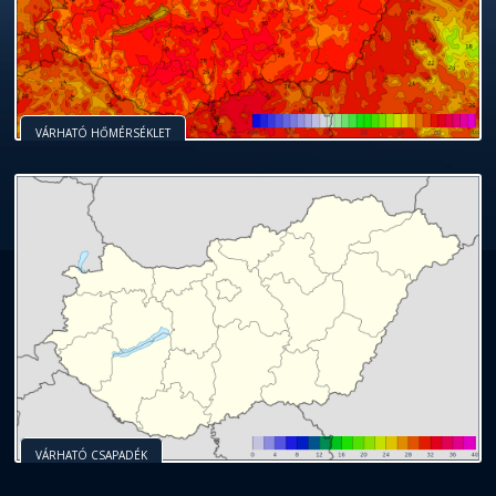
VÁRHATÓ HŐMÉRSÉKLET
VÁRHATÓ CSAPADÉK