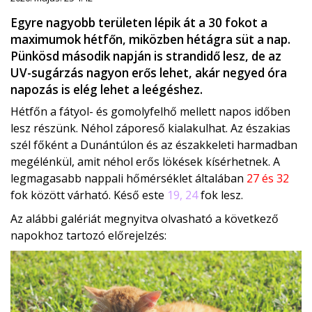
Egyre nagyobb területen lépik át a 30 fokot a
maximumok hétfőn, miközben hétágra süt a nap.
Pünkösd második napján is strandidő lesz, de az
UV-sugárzás nagyon erős lehet, akár negyed óra
napozás is elég lehet a leégéshez.
Hétfőn a fátyol- és gomolyfelhő mellett napos időben
lesz részünk. Néhol záporeső kialakulhat. Az északias
szél főként a Dunántúlon és az északkeleti harmadban
megélénkül, amit néhol erős lökések kísérhetnek. A
legmagasabb nappali hőmérséklet általában
27 és 32
fok között várható. Késő este
19, 24
fok lesz.
Az alábbi galériát megnyitva olvasható a következő
napokhoz tartozó előrejelzés: