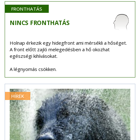
FRONTHATÁS
NINCS
FRONTHATÁS
Holnap érkezik egy hidegfront ami mérsékli a hőséget.
A front előtt zajló melegedésben a hő okozhat
egészségi kihívásokat.
A légnyomás csökken.
HÍREK