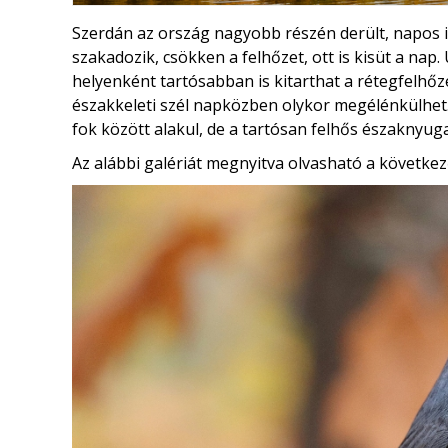
Szerdán az ország nagyobb részén derült, napos 
szakadozik, csökken a felhőzet, ott is kisüt a na
helyenként tartósabban is kitarthat a rétegfelhőze
északkeleti szél napközben olykor megélénkülhe
fok között alakul, de a tartósan felhős északnyuga
Az alábbi galériát megnyitva olvasható a következ