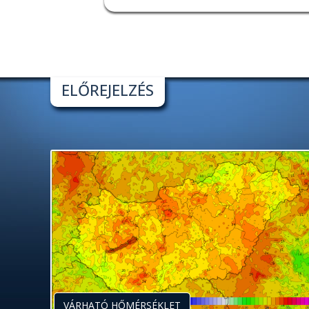
ELŐREJELZÉS
VÁRHATÓ HŐMÉRSÉKLET