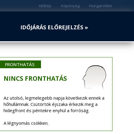
Időkép
Köpönyeg
HungaroMet
IDŐJÁRÁS ELŐREJELZÉS »
FRONTHATÁS
NINCS
FRONTHATÁS
Az utolsó, legmelegebb napja következik ennek a
hőhullámnak. Csütörtök éjszaka érkezik meg a
hidegfront és péntekre enyhül a forróság.
A légnyomás csökken.