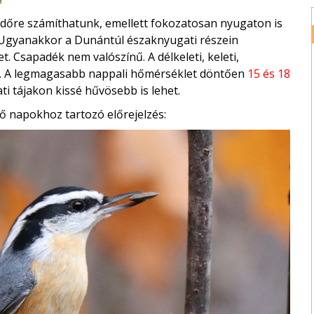
időre számíthatunk, emellett fokozatosan nyugaton is
p. Ugyanakkor a Dunántúl északnyugati részein
t. Csapadék nem valószínű. A délkeleti, keleti,
t. A legmagasabb nappali hőmérséklet döntően
15 és 18
ti tájakon kissé hűvösebb is lehet.
ő napokhoz tartozó előrejelzés: