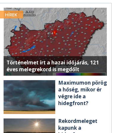
HÍREK
Történelmet írt a hazai időjárás, 121
éves melegrekord is megdőlt
Maximumon pörög
a hőség, mikor ér
végre ide a
hidegfront?
Rekordmeleget
kapunk a