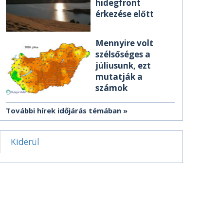
hidegfront
érkezése előtt
Mennyire volt
szélsőséges a
júliusunk, ezt
mutatják a
számok
További hírek időjárás témában
Kiderül