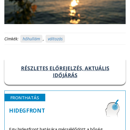
Címkék:
hőhullám
,
változás
RÉSZLETES ELŐREJELZÉS, AKTUÁLIS
IDŐJÁRÁS
FRONTHATÁS
HIDEGFRONT
Egy hidegfront hatására mérséklődött a hőség.