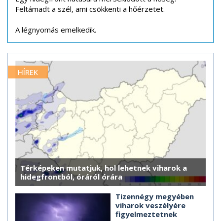
Feltámadt a szél, ami csökkenti a hőérzetet.
A légnyomás emelkedik.
HÍREK
Térképeken mutatjuk, hol lehetnek viharok a
hidegfrontból, óráról órára
Tizennégy megyében
viharok veszélyére
figyelmeztetnek