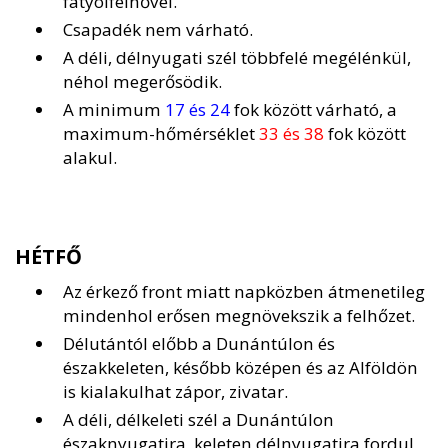
fátyolfelhővel.
Csapadék nem várható.
A déli, délnyugati szél többfelé megélénkül,
néhol megerősödik.
A minimum
17 és 24
fok között várható, a
maximum-hőmérséklet
33 és 38
fok között
alakul.
HÉTFŐ
Az érkező front miatt napközben átmenetileg
mindenhol erősen megnövekszik a felhőzet.
Délutántól előbb a Dunántúlon és
északkeleten, később középen és az Alföldön
is kialakulhat zápor, zivatar.
A déli, délkeleti szél a Dunántúlon
északnyugatira, keleten délnyugatira fordul,