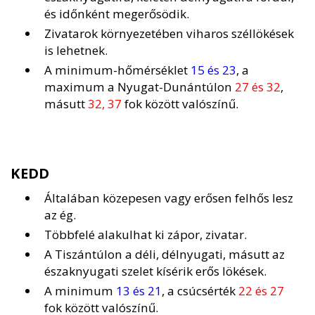
és időnként megerősödik.
Zivatarok környezetében viharos széllökések
is lehetnek.
A minimum-hőmérséklet
15 és 23
, a
maximum a Nyugat-Dunántúlon
27 és 32
,
másutt
32, 37
fok között valószínű.
KEDD
Általában közepesen vagy erősen felhős lesz
az ég.
Többfelé alakulhat ki zápor, zivatar.
A Tiszántúlon a déli, délnyugati, másutt az
északnyugati szelet kísérik erős lökések.
A minimum
13 és 21
, a csúcsérték
22 és 27
fok között valószínű.