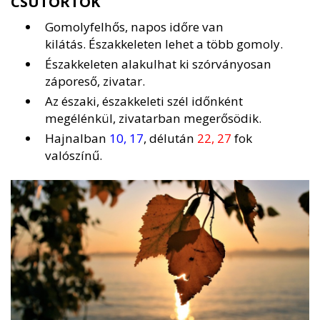
CSÜTÖRTÖK
Gomolyfelhős, napos időre van
kilátás. Északkeleten lehet a több gomoly.
Északkeleten alakulhat ki szórványosan
záporeső, zivatar.
Az északi, északkeleti szél időnként
megélénkül, zivatarban megerősödik.
Hajnalban
10, 17
, délután
22, 27
fok
valószínű.