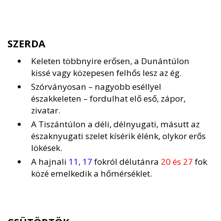
SZERDA
Keleten többnyire erősen, a Dunántúlon
kissé vagy közepesen felhős lesz az ég.
Szórványosan – nagyobb eséllyel
északkeleten – fordulhat elő eső, zápor,
zivatar.
A Tiszántúlon a déli, délnyugati, másutt az
északnyugati szelet kísérik élénk, olykor erős
lökések.
A hajnali
11, 17
fokról délutánra
20 és 27
fok
közé emelkedik a hőmérséklet.