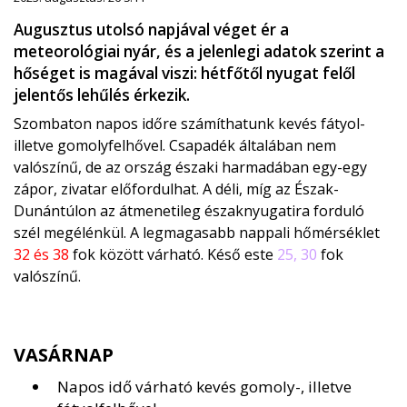
Augusztus utolsó napjával véget ér a
meteorológiai nyár, és a jelenlegi adatok szerint a
hőséget is magával viszi: hétfőtől nyugat felől
jelentős lehűlés érkezik.
Szombaton napos időre számíthatunk kevés fátyol-
illetve gomolyfelhővel. Csapadék általában nem
valószínű, de az ország északi harmadában egy-egy
zápor, zivatar előfordulhat. A déli, míg az Észak-
Dunántúlon az átmenetileg északnyugatira forduló
szél megélénkül. A legmagasabb nappali hőmérséklet
32 és 38
fok között várható. Késő este
25, 30
fok
valószínű.
VASÁRNAP
Napos idő várható kevés gomoly-, illetve