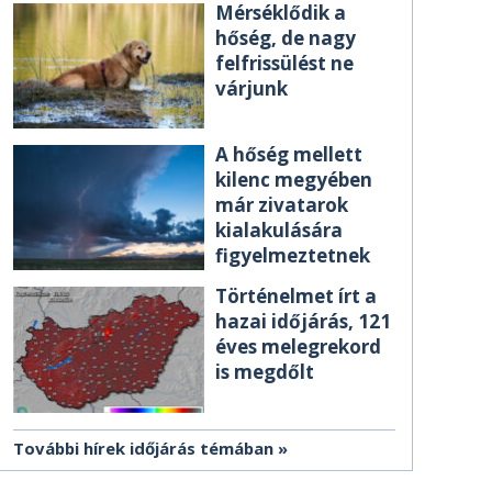
Mérséklődik a
hőség, de nagy
felfrissülést ne
várjunk
A hőség mellett
kilenc megyében
már zivatarok
kialakulására
figyelmeztetnek
Történelmet írt a
hazai időjárás, 121
éves melegrekord
is megdőlt
További hírek időjárás témában