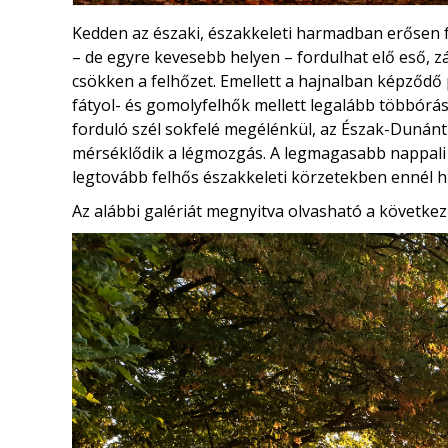
Kedden az északi, északkeleti harmadban erősen fe
– de egyre kevesebb helyen – fordulhat elő eső, 
csökken a felhőzet. Emellett a hajnalban képződő 
fátyol- és gomolyfelhők mellett legalább többórás
forduló szél sokfelé megélénkül, az Észak-Dunánt
mérséklődik a légmozgás. A legmagasabb nappal
legtovább felhős északkeleti körzetekben ennél h
Az alábbi galériát megnyitva olvasható a következ