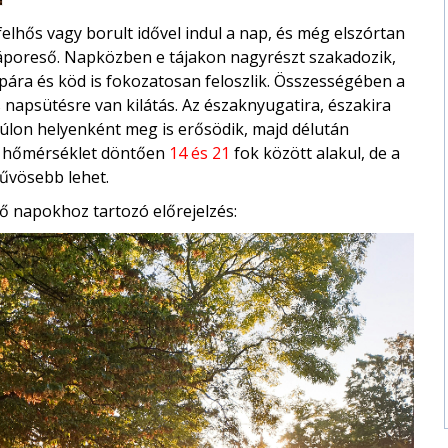
lhős vagy borult idővel indul a nap, és még elszórtan
záporeső. Napközben e tájakon nagyrészt szakadozik,
pára és köd is fokozatosan feloszlik. Összességében a
 napsütésre van kilátás. Az északnyugatira, északira
úlon helyenként meg is erősödik, majd délután
i hőmérséklet döntően
14 és 21
fok között alakul, de a
űvösebb lehet.
ő napokhoz tartozó előrejelzés: