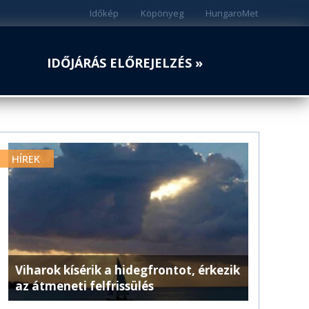
Időkép
Köpönyeg
HungaroMet
IDŐJÁRÁS ELŐREJELZÉS »
HÍREK
Viharok kísérik a hidegfrontot, érkezik
az átmeneti felfrissülés