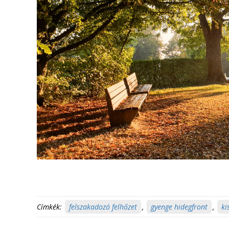
Címkék:
felszakadozó felhőzet
,
gyenge hidegfront
,
ki