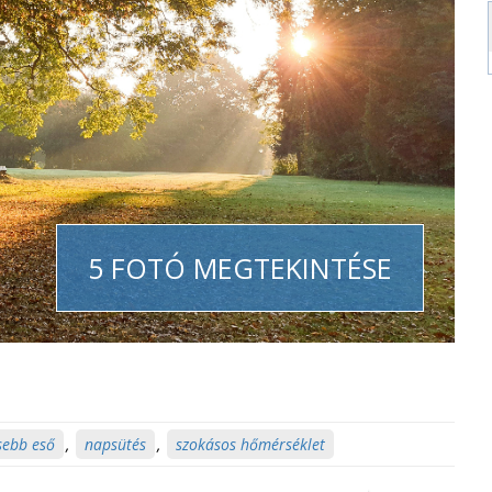
5 FOTÓ MEGTEKINTÉSE
sebb eső
,
napsütés
,
szokásos hőmérséklet