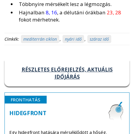
Többnyire mérsékelt lesz a légmozgás.
Hajnalban
8, 16
, a délutáni órákban
23, 28
fokot mérhetnek.
Címkék:
mediterrán ciklon
,
nyári idő
,
száraz idő
RÉSZLETES ELŐREJELZÉS, AKTUÁLIS
IDŐJÁRÁS
FRONTHATÁS
HIDEGFRONT
Egy hidegfront hatására mérséklődött a hőség.