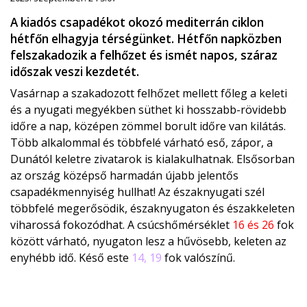
A kiadós csapadékot okozó mediterrán ciklon
hétfőn elhagyja térségünket. Hétfőn napközben
felszakadozik a felhőzet és ismét napos, száraz
időszak veszi kezdetét.
Vasárnap a szakadozott felhőzet mellett főleg a keleti
és a nyugati megyékben süthet ki hosszabb-rövidebb
időre a nap, középen zömmel borult időre van kilátás.
Több alkalommal és többfelé várható eső, zápor, a
Dunától keletre zivatarok is kialakulhatnak. Elsősorban
az ország középső harmadán újabb jelentős
csapadékmennyiség hullhat! Az északnyugati szél
többfelé megerősödik, északnyugaton és északkeleten
viharossá fokozódhat. A csúcshőmérséklet
16 és 26
fok
között várható, nyugaton lesz a hűvösebb, keleten az
enyhébb idő. Késő este
14, 19
fok valószínű.