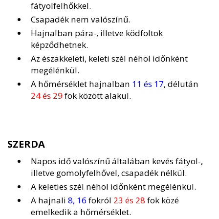
fátyolfelhőkkel.
Csapadék nem valószínű.
Hajnalban pára-, illetve ködfoltok
képződhetnek.
Az északkeleti, keleti szél néhol időnként
megélénkül.
A hőmérséklet hajnalban
11 és 17
, délután
24 és 29
fok között alakul.
SZERDA
Napos idő valószínű általában kevés fátyol-,
illetve gomolyfelhővel, csapadék nélkül.
A keleties szél néhol időnként megélénkül.
A hajnali
8, 16
fokról
23 és 28
fok közé
emelkedik a hőmérséklet.