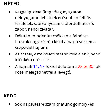
HÉTFŐ
Reggelig, délelőttig főleg nyugaton,
délnyugaton lehetnek erősebben felhős
területek, szórványosan előfordulhat eső,
zápor, néhol zivatar.
Délután mindenütt csökken a felhőzet,
hazánk nagy részén kisüt a nap, csökken a
csapadékhajlam.
Az északi, északkeleti szél sokfelé élénk, néhol
időnként erős lesz.
A hajnali
11, 17
fokról délutánra
22 és 30
fok
közé melegedhet fel a levegő.
KEDD
Sok napsütésre számíthatunk gomoly- és