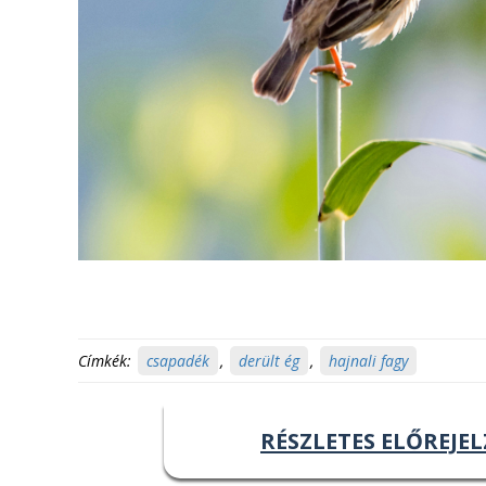
Címkék:
csapadék
,
derült ég
,
hajnali fagy
RÉSZLETES ELŐREJEL