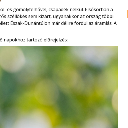
ol- és gomolyfelhővel, csapadék nélkül. Elsősorban a
rős széllökés sem kizárt, ugyanakkor az ország többi
llett Észak-Dunántúlon már délire fordul az áramlás. A
ő napokhoz tartozó előrejelzés: