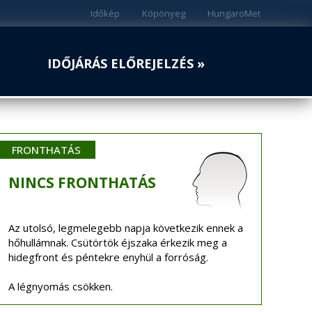
Időkép
Köpönyeg
HungaroMet
IDŐJÁRÁS ELŐREJELZÉS »
FRONTHATÁS
NINCS
FRONTHATÁS
Az utolsó, legmelegebb napja következik ennek a
hőhullámnak. Csütörtök éjszaka érkezik meg a
hidegfront és péntekre enyhül a forróság.
A légnyomás csökken.