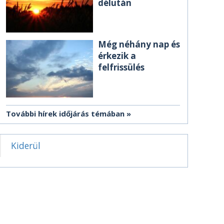
délután
Még néhány nap és
érkezik a
felfrissülés
További hírek időjárás témában
Kiderül