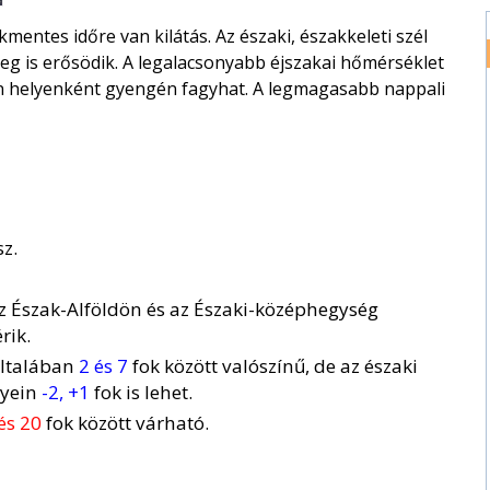
entes időre van kilátás. Az északi, északkeleti szél
eg is erősödik. A legalacsonyabb éjszakai hőmérséklet
on helyenként gyengén fagyhat. A legmagasabb nappali
z.
, az Észak-Alföldön és az Északi-középhegység
rik.
általában
2 és 7
fok között valószínű, de az északi
lyein
-2, +1
fok is lehet.
és 20
fok között várható.