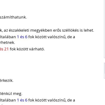
 számíthatunk.
énk, az északkeleti megyékben erős széllökés is lehet.
általában
1 és 6
fok között valószínű, de a
rhetnek.
és 21
fok között várható.
érkezik.
 élénkül meg.
általában
1 és 6
fok között valószínű, de a