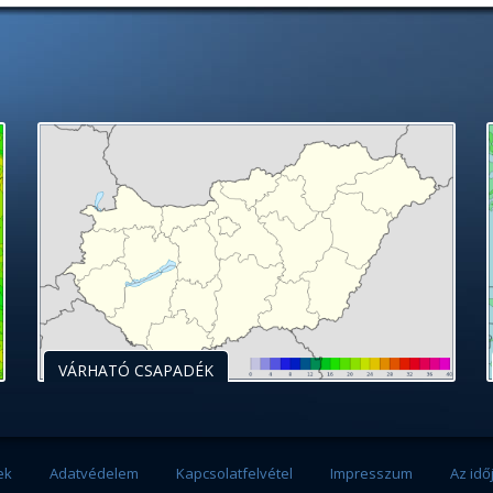
VÁRHATÓ CSAPADÉK
ek
Adatvédelem
Kapcsolatfelvétel
Impresszum
Az idő