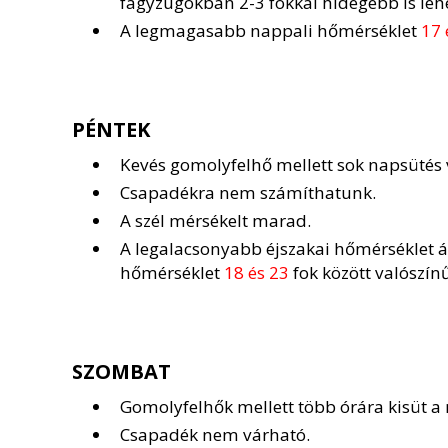
fagyzugokban 2-3 fokkal hidegebb is lehe
A legmagasabb nappali hőmérséklet
17 
PÉNTEK
Kevés gomolyfelhő mellett sok napsütés 
Csapadékra nem számíthatunk.
A szél mérsékelt marad.
A legalacsonyabb éjszakai hőmérséklet 
hőmérséklet
18 és 23
fok között valószínű
SZOMBAT
Gomolyfelhők mellett több órára kisüt a
Csapadék nem várható.