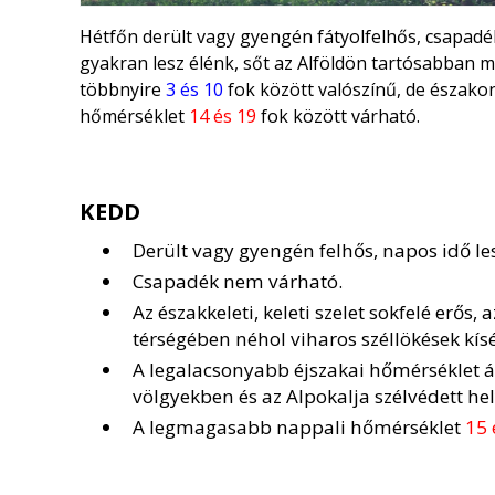
Hétfőn derült vagy gyengén fátyolfelhős, csapadékm
gyakran lesz élénk, sőt az Alföldön tartósabban m
többnyire
3 és 10
fok között valószínű, de észak
hőmérséklet
14 és 19
fok között várható.
KEDD
Derült vagy gyengén felhős, napos idő les
Csapadék nem várható.
Az északkeleti, keleti szelet sokfelé erős
térségében néhol viharos széllökések kísé
A legalacsonyabb éjszakai hőmérséklet 
völgyekben és az Alpokalja szélvédett he
A legmagasabb nappali hőmérséklet
15 