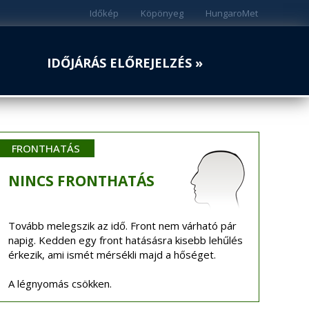
Időkép
Köpönyeg
HungaroMet
IDŐJÁRÁS ELŐREJELZÉS »
FRONTHATÁS
NINCS
FRONTHATÁS
Tovább melegszik az idő. Front nem várható pár
napig. Kedden egy front hatásásra kisebb lehűlés
érkezik, ami ismét mérsékli majd a hőséget.
A légnyomás csökken.