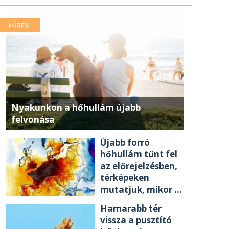
HÍREK
Nyakunkon a hőhullám újabb
felvonása
Újabb forró
hőhullám tűnt fel
az előrejelzésben,
térképeken
mutatjuk, mikor ér
el minket
Hamarabb tér
vissza a pusztító