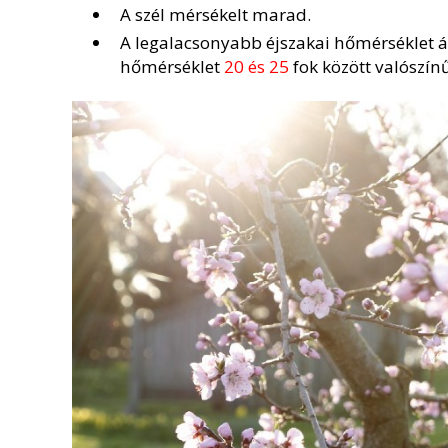
A szél mérsékelt marad.
A legalacsonyabb éjszakai hőmérséklet 
hőmérséklet
20 és 25
fok között valószínű