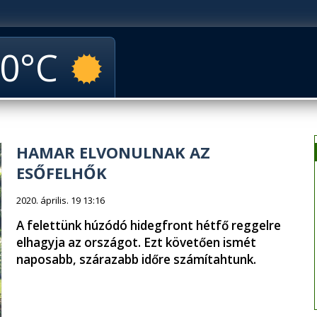
0
HAMAR ELVONULNAK AZ
ESŐFELHŐK
2020. április. 19 13:16
A felettünk húzódó hidegfront hétfő reggelre
elhagyja az országot. Ezt követően ismét
naposabb, szárazabb időre számítahtunk.