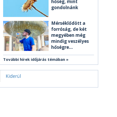
hőség, mint
gondolnánk
Mérséklődött a
forróság, de két
megyében még
mindig veszélyes
hőségre
figyelmeztetnek
További hírek időjárás témában
Kiderül