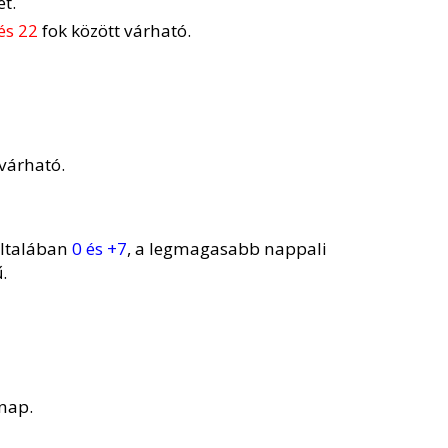
t.
és 22
fok között várható.
várható.
általában
0 és +7
, a legmagasabb nappali
.
 nap.