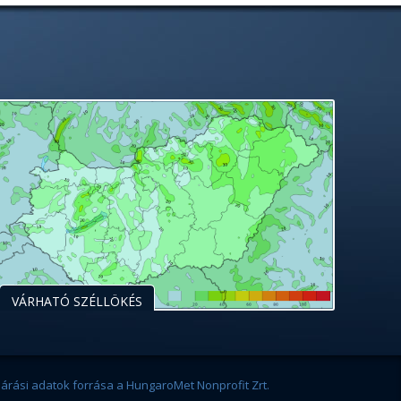
VÁRHATÓ SZÉLLÖKÉS
járási adatok forrása a HungaroMet Nonprofit Zrt.