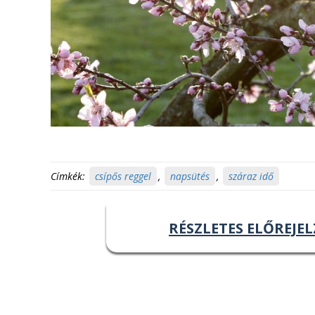
Címkék:
csípős reggel
,
napsütés
,
száraz idő
RÉSZLETES ELŐREJEL