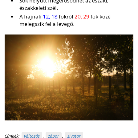
Sok helyütt megerősödhet az északi,
északkeleti szél.
A hajnali
12, 18
fokról
20, 29
fok közé
melegszik fel a levegő.
Címkék:
változás
,
zápor
,
zivatar