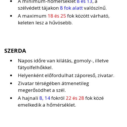
A minimum-hőmérséklet
8 és 13
, a
szélvédett tájakon
8 fok alatt
valószínű.
A maximum
18 és 25
fok között várható,
keleten lesz a hűvösebb.
SZERDA
Napos időre van kilátás, gomoly-, illetve
fátyolfelhőkkel.
Helyenként előfordulhat záporeső, zivatar.
Zivatar térségében átmenetileg
megerősödhet a szél.
A hajnali
8, 14
fokról
22 és 28
fok közé
emelkedik a hőmérséklet.