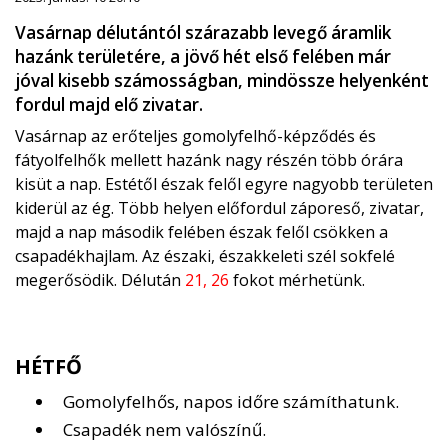
Vasárnap délutántól szárazabb levegő áramlik
hazánk területére, a jövő hét első felében már
jóval kisebb számosságban, mindössze helyenként
fordul majd elő zivatar.
Vasárnap az erőteljes gomolyfelhő-képződés és
fátyolfelhők mellett hazánk nagy részén több órára
kisüt a nap. Estétől észak felől egyre nagyobb területen
kiderül az ég. Több helyen előfordul záporeső, zivatar,
majd a nap második felében észak felől csökken a
csapadékhajlam. Az északi, északkeleti szél sokfelé
megerősödik. Délután
21, 26
fokot mérhetünk.
HÉTFŐ
Gomolyfelhős, napos időre számíthatunk.
Csapadék nem valószínű.