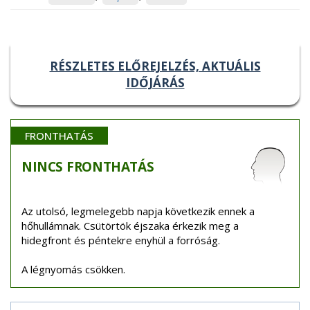
RÉSZLETES ELŐREJELZÉS, AKTUÁLIS
IDŐJÁRÁS
FRONTHATÁS
NINCS
FRONTHATÁS
Az utolsó, legmelegebb napja következik ennek a
hőhullámnak. Csütörtök éjszaka érkezik meg a
hidegfront és péntekre enyhül a forróság.
A légnyomás csökken.