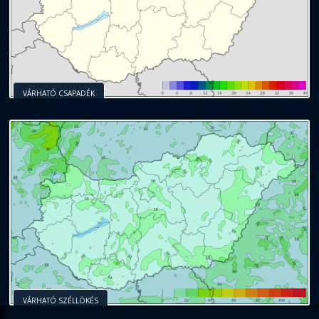
VÁRHATÓ CSAPADÉK
VÁRHATÓ SZÉLLÖKÉS