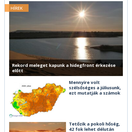
HÍREK
Rekord meleget kapunk a hidegfront érkezése
előtt
Mennyire volt
szélsőséges a júliusunk,
ezt mutatják a számok
Tetőzik a pokoli hőség,
42 fok lehet délután