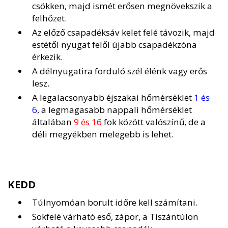
csökken, majd ismét erősen megnövekszik a
felhőzet.
Az előző csapadéksáv kelet felé távozik, majd
estétől nyugat felől újabb csapadékzóna
érkezik.
A délnyugatira forduló szél élénk vagy erős
lesz.
A legalacsonyabb éjszakai hőmérséklet
1 és
6
, a legmagasabb nappali hőmérséklet
általában
9 és 16
fok között valószínű, de a
déli megyékben melegebb is lehet.
KEDD
Túlnyomóan borult időre kell számítani.
Sokfelé várható eső, zápor, a Tiszántúlon