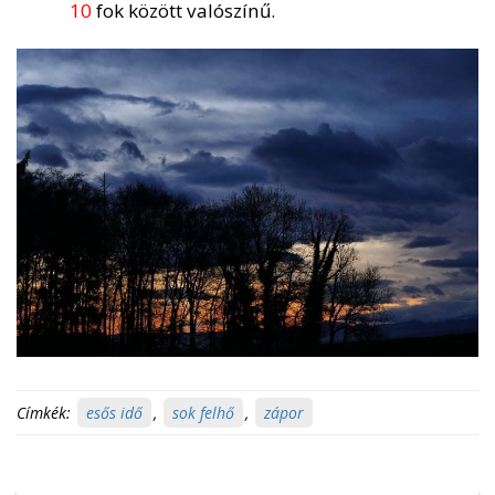
10
fok között valószínű.
Címkék:
esős idő
,
sok felhő
,
zápor