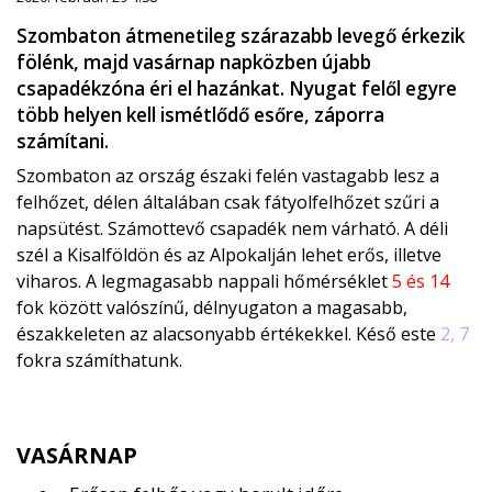
Szombaton átmenetileg szárazabb levegő érkezik
fölénk, majd vasárnap napközben újabb
csapadékzóna éri el hazánkat. Nyugat felől egyre
több helyen kell ismétlődő esőre, záporra
számítani.
Szombaton az ország északi felén vastagabb lesz a
felhőzet, délen általában csak fátyolfelhőzet szűri a
napsütést. Számottevő csapadék nem várható. A déli
szél a Kisalföldön és az Alpokalján lehet erős, illetve
viharos. A legmagasabb nappali hőmérséklet
5 és 14
fok között valószínű, délnyugaton a magasabb,
északkeleten az alacsonyabb értékekkel. Késő este
2, 7
fokra számíthatunk.
VASÁRNAP