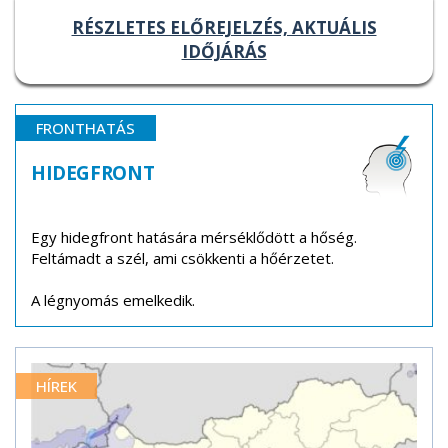
RÉSZLETES ELŐREJELZÉS, AKTUÁLIS
IDŐJÁRÁS
FRONTHATÁS
HIDEGFRONT
Egy hidegfront hatására mérséklődött a hőség.
Feltámadt a szél, ami csökkenti a hőérzetet.
A légnyomás emelkedik.
HÍREK