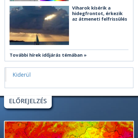
Viharok kísérik a
hidegfrontot, érkezik
az átmeneti felfrissülés
További hírek időjárás témában
Kiderül
ELŐREJELZÉS