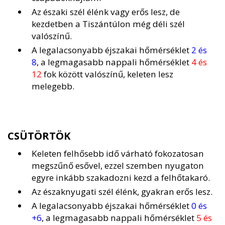
Az északi szél élénk vagy erős lesz, de
kezdetben a Tiszántúlon még déli szél
valószínű.
A legalacsonyabb éjszakai hőmérséklet
2 és
8
, a legmagasabb nappali hőmérséklet
4 és
12
fok között valószínű, keleten lesz
melegebb.
CSÜTÖRTÖK
Keleten felhősebb idő várható fokozatosan
megszűnő esővel, ezzel szemben nyugaton
egyre inkább szakadozni kezd a felhőtakaró.
Az északnyugati szél élénk, gyakran erős lesz.
A legalacsonyabb éjszakai hőmérséklet
0 és
+6
, a legmagasabb nappali hőmérséklet
5 és