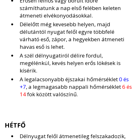
Erősen felhős vagy borult időre
számíthatunk a nap első felében keleten
átmeneti elvékonyodásokkal.
Délelőtt még kevesebb helyen, majd
délutántól nyugat felől egyre többfelé
várható eső, zápor, a hegyekben átmeneti
havas eső is lehet.
A szél délnyugatiról délire fordul,
megélénkül, kevés helyen erős lökések is
kísérik.
A legalacsonyabb éjszakai hőmérséklet
0 és
+7
, a legmagasabb nappali hőmérséklet
6 és
14
fok között valószínű.
HÉTFŐ
Délnyugat felől átmenetileg felszakadozik,