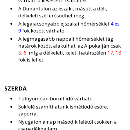
várható a kevesebb csapadék.
A Dunántúlon az északi, másutt a déli,
délkeleti szél erősödhet meg.
A legalacsonyabb éjszakai hőmérséklet
4 és
9
fok között várható.
A legmagasabb nappali hőmérséklet tág
határok között alakulhat, az Alpokalján csak
5, 6
, míg a délkeleti, keleti határszélen
17, 18
fok is lehet.
SZERDA
Túlnyomóan borult idő várható.
Sokfelé számíthatunk ismétlődő esőre,
záporra.
Nyugaton a nap második felétől csökken a
csapadékhajlam.