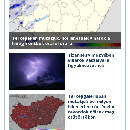
Térképeken mutatjuk, hol lehetnek viharok a
hidegfrontból, óráról órára
Tizennégy megyében
viharok veszélyére
figyelmeztetnek
Térképgalériában
mutatjuk be, milyen
hihetetlen történelmi
rekordok dőltek meg
csütörtökön