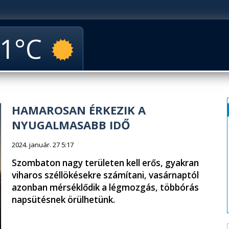
1
HAMAROSAN ÉRKEZIK A
NYUGALMASABB IDŐ
2024. január. 27 5:17
Szombaton nagy területen kell erős, gyakran
viharos széllökésekre számítani, vasárnaptól
azonban mérséklődik a légmozgás, többórás
napsütésnek örülhetünk.