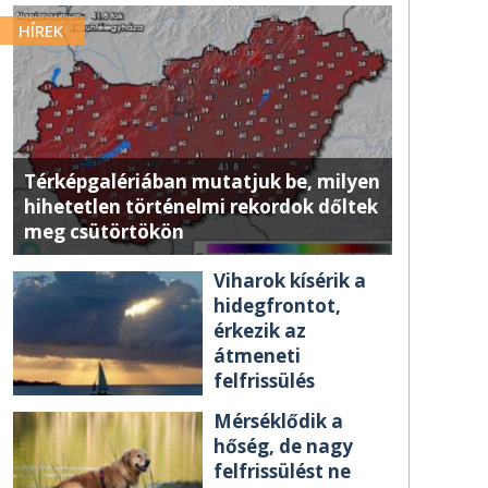
HÍREK
Térképgalériában mutatjuk be, milyen
hihetetlen történelmi rekordok dőltek
meg csütörtökön
Viharok kísérik a
hidegfrontot,
érkezik az
átmeneti
felfrissülés
Mérséklődik a
hőség, de nagy
felfrissülést ne