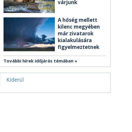
várjunk
A hőség mellett
kilenc megyében
már zivatarok
kialakulására
figyelmeztetnek
További hírek időjárás témában
Kiderül