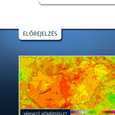
ELŐREJELZÉS
VÁRHATÓ HŐMÉRSÉKLET