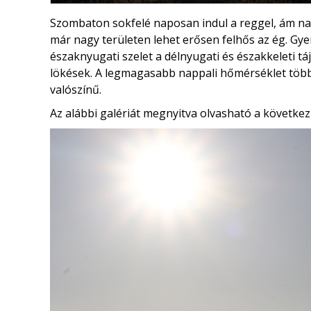
Szombaton sokfelé naposan indul a reggel, ám na
már nagy területen lehet erősen felhős az ég. Gye
északnyugati szelet a délnyugati és északkeleti tá
lökések. A legmagasabb nappali hőmérséklet töb
valószínű.
Az alábbi galériát megnyitva olvasható a következ