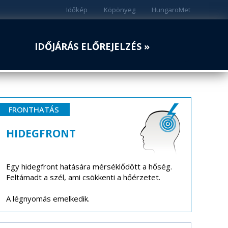
Időkép
Köpönyeg
HungaroMet
IDŐJÁRÁS ELŐREJELZÉS »
FRONTHATÁS
HIDEGFRONT
Egy hidegfront hatására mérséklődött a hőség.
Feltámadt a szél, ami csökkenti a hőérzetet.
A légnyomás emelkedik.