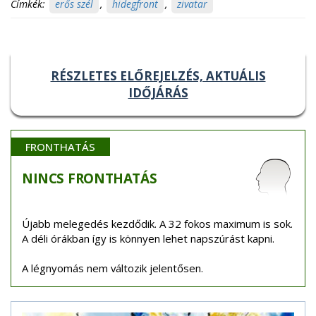
Címkék:
erős szél
,
hidegfront
,
zivatar
RÉSZLETES ELŐREJELZÉS, AKTUÁLIS
IDŐJÁRÁS
FRONTHATÁS
NINCS
FRONTHATÁS
Újabb melegedés kezdődik. A 32 fokos maximum is sok.
A déli órákban így is könnyen lehet napszúrást kapni.
A légnyomás nem változik jelentősen.