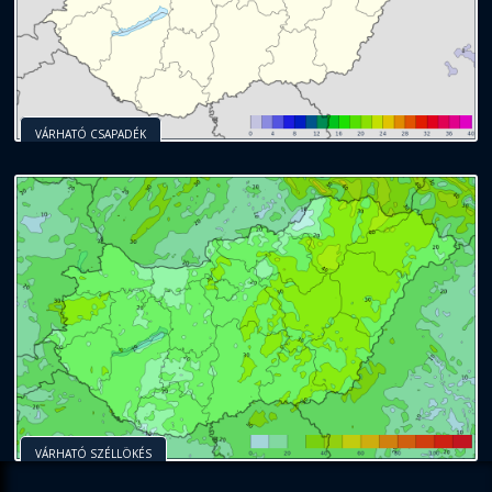
VÁRHATÓ CSAPADÉK
VÁRHATÓ SZÉLLÖKÉS