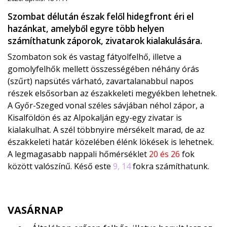
Szombat délután észak felől hidegfront éri el
hazánkat, amelyből egyre több helyen
számíthatunk záporok, zivatarok kialakulására.
Szombaton sok és vastag fátyolfelhő, illetve a
gomolyfelhők mellett összességében néhány órás
(szűrt) napsütés várható, zavartalanabbul napos
részek elsősorban az északkeleti megyékben lehetnek.
A Győr-Szeged vonal széles sávjában néhol zápor, a
Kisalföldön és az Alpokalján egy-egy zivatar is
kialakulhat. A szél többnyire mérsékelt marad, de az
északkeleti határ közelében élénk lökések is lehetnek.
A legmagasabb nappali hőmérséklet
20 és 26
fok
között valószínű. Késő este
9, 14
fokra számíthatunk.
VASÁRNAP