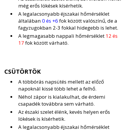
még erős lökések kísérhetik.
A legalacsonyabb éjszakai hőmérséklet
általában
0 és +6
fok között valószínű, de a
fagyzugokban 2-3 fokkal hidegebb is lehet.
A legmagasabb nappali hőmérséklet
12 és
17
fok között várható.
CSÜTÖRTÖK
A többórás napsütés mellett az előző
napoknál kissé több lehet a felhő.
Néhol zápor is kialakulhat, de érdemi
csapadék továbbra sem várható.
Az északi szelet élénk, kevés helyen erős
lökések is kísérhetik.
A legalacsonyabb éjszakai hőmérséklet