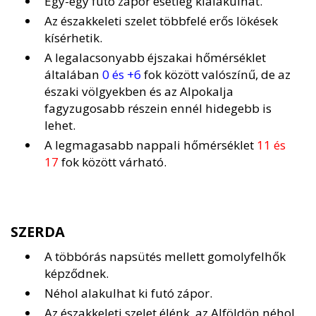
Egy-egy futó zápor esetleg kialakulhat.
Az északkeleti szelet többfelé erős lökések
kísérhetik.
A legalacsonyabb éjszakai hőmérséklet
általában
0 és +6
fok között valószínű, de az
északi völgyekben és az Alpokalja
fagyzugosabb részein ennél hidegebb is
lehet.
A legmagasabb nappali hőmérséklet
11 és
17
fok között várható.
SZERDA
A többórás napsütés mellett gomolyfelhők
képződnek.
Néhol alakulhat ki futó zápor.
Az északkeleti szelet élénk, az Alföldön néhol