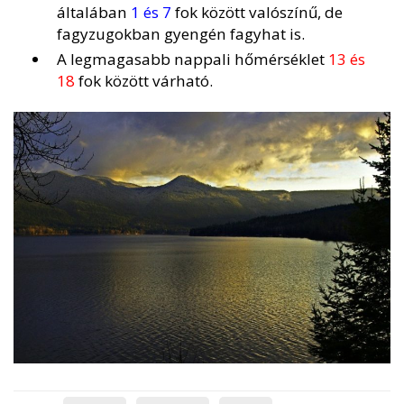
általában
1 és 7
fok között valószínű, de
fagyzugokban gyengén fagyhat is.
A legmagasabb nappali hőmérséklet
13 és
18
fok között várható.