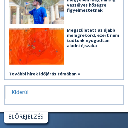
veszélyes hőségre
figyelmeztetnek
Megszületett az újabb
melegrekord, ezért nem
tudtunk nyugodtan
aludni éjszaka
További hírek időjárás témában
Kiderül
ELŐREJELZÉS