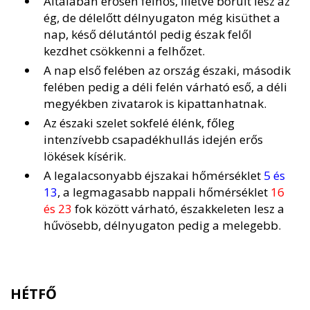
Általában erősen felhős, illetve borult lesz az
ég, de délelőtt délnyugaton még kisüthet a
nap, késő délutántól pedig észak felől
kezdhet csökkenni a felhőzet.
A nap első felében az ország északi, második
felében pedig a déli felén várható eső, a déli
megyékben zivatarok is kipattanhatnak.
Az északi szelet sokfelé élénk, főleg
intenzívebb csapadékhullás idején erős
lökések kísérik.
A legalacsonyabb éjszakai hőmérséklet
5 és
13
, a legmagasabb nappali hőmérséklet
16
és 23
fok között várható, északkeleten lesz a
hűvösebb, délnyugaton pedig a melegebb.
HÉTFŐ