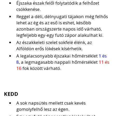
Éjszaka észak felől folytatódik a felhőzet
csökkenése.
Reggel a déli, délnyugati tájakon még felhős
lehet az ég és az eső is eshet, később
azonban országszerte napos idő várható,
legfeljebb egy-egy futó zápor alakulhat ki.
Az északkeleti szelet sokfelé élénk, az
Alföldön erős lökések kísérhetik.
A legalacsonyabb éjszakai hőmérséklet
1 és
8
, a legmagasabb nappali hőmérséklet
11 és
16
fok között várható.
KEDD
A sok napsütés mellett csak kevés
gomolyfelhő lesz az égen.