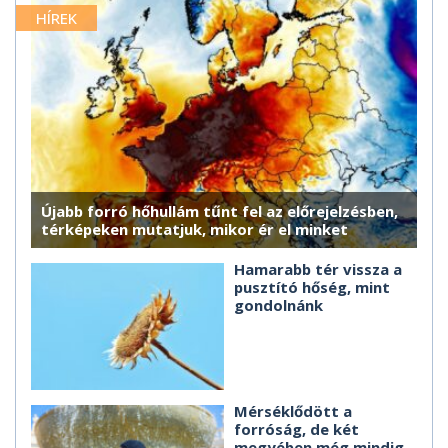
HÍREK
Újabb forró hőhullám tűnt fel az előrejelzésben,
térképeken mutatjuk, mikor ér el minket
Hamarabb tér vissza a
pusztító hőség, mint
gondolnánk
Mérséklődött a
forróság, de két
megyében még mindig