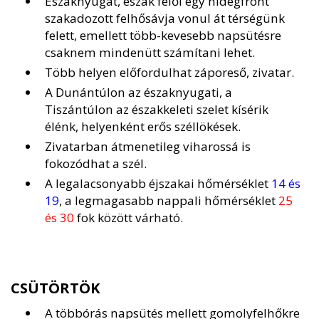
Északnyugat, észak felől egy hidegfront
szakadozott felhősávja vonul át térségünk
felett, emellett több-kevesebb napsütésre
csaknem mindenütt számítani lehet.
Több helyen előfordulhat záporeső, zivatar.
A Dunántúlon az északnyugati, a
Tiszántúlon az északkeleti szelet kísérik
élénk, helyenként erős széllökések.
Zivatarban átmenetileg viharossá is
fokozódhat a szél.
A legalacsonyabb éjszakai hőmérséklet
14 és
19
, a legmagasabb nappali hőmérséklet
25
és 30
fok között várható.
CSÜTÖRTÖK
A többórás napsütés mellett gomolyfelhőkre