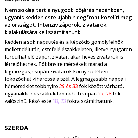
Nem sokáig tart a nyugodt időjárás hazánkban,
ugyanis kedden este újabb hidegfront közelíti meg
az országot. Intenzív záporok, zivatarok
kialakulására kell számítanunk.
Kedden a sok napsütés és a képződő gomolyfelhők
mellett délután, estefelé északkeleten, illetve nyugaton
fordulhat elő zápor, zivatar, akár heves zivatarok is
létrejöhetnek. Többnyire mérsékelt marad a
légmozgás, csupán zivatarok környezetében
fokozódhat viharossá a szél. A legmagasabb nappali
hőmérséklet többnyire
29 és 33
fok között várható,
ugyanakkor északkeleten néhol csupán
27, 28
fok
valószínű. Késő este
18, 23
fokra számíthatunk.
SZERDA