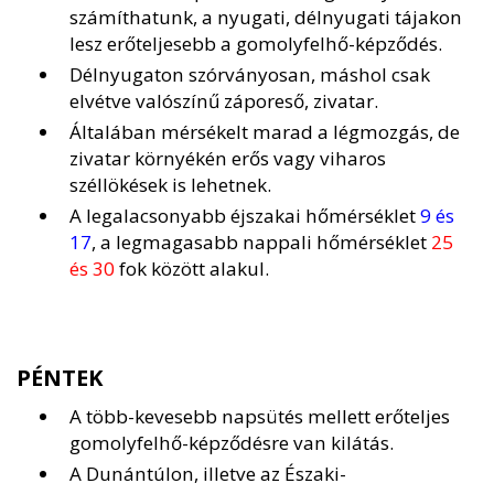
számíthatunk, a nyugati, délnyugati tájakon
lesz erőteljesebb a gomolyfelhő-képződés.
Délnyugaton szórványosan, máshol csak
elvétve valószínű záporeső, zivatar.
Általában mérsékelt marad a légmozgás, de
zivatar környékén erős vagy viharos
széllökések is lehetnek.
A legalacsonyabb éjszakai hőmérséklet
9 és
17
, a legmagasabb nappali hőmérséklet
25
és 30
fok között alakul.
PÉNTEK
A több-kevesebb napsütés mellett erőteljes
gomolyfelhő-képződésre van kilátás.
A Dunántúlon, illetve az Északi-