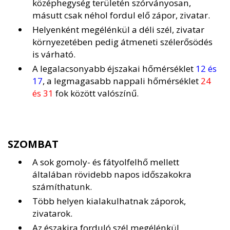
középhegység területén szórványosan,
másutt csak néhol fordul elő zápor, zivatar.
Helyenként megélénkül a déli szél, zivatar
környezetében pedig átmeneti szélerősödés
is várható.
A legalacsonyabb éjszakai hőmérséklet
12 és
17
, a legmagasabb nappali hőmérséklet
24
és 31
fok között valószínű.
SZOMBAT
A sok gomoly- és fátyolfelhő mellett
általában rövidebb napos időszakokra
számíthatunk.
Több helyen kialakulhatnak záporok,
zivatarok.
Az északira forduló szél megélénkül,