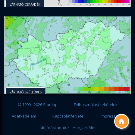
VÁRHATÓ CSAPADÉK
VÁRHATÓ SZÉLLÖKÉS
© 1999 - 2026 Startlap
Felhasználási feltételek
Adatvédelem
Kapcsolatfelvétel
Impresszum

Időjárási adatok - HungaroMet