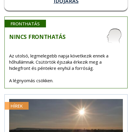
IDŐJÁRÁS
FRONTHATÁS
NINCS
FRONTHATÁS
Az utolsó, legmelegebb napja következik ennek a
hőhullámnak. Csütörtök éjszaka érkezik meg a
hidegfront és péntekre enyhül a forróság.
A légnyomás csökken.
HÍREK