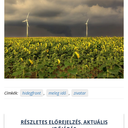
Címkék:
hidegfront
,
meleg idő
,
zivatar
RÉSZLETES ELŐREJELZÉS, AKTUÁLIS