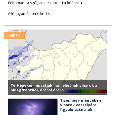
Feltámadt a szél, ami csökkenti a hőérzetet.
A légnyomás emelkedik.
HÍREK
Térképeken mutatjuk, hol lehetnek viharok a
hidegfrontból, óráról órára
Tizennégy megyében
viharok veszélyére
figyelmeztetnek