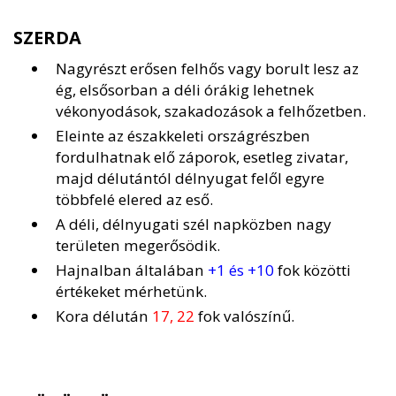
SZERDA
Nagyrészt erősen felhős vagy borult lesz az
ég, elsősorban a déli órákig lehetnek
vékonyodások, szakadozások a felhőzetben.
Eleinte az északkeleti országrészben
fordulhatnak elő záporok, esetleg zivatar,
majd délutántól délnyugat felől egyre
többfelé elered az eső.
A déli, délnyugati szél napközben nagy
területen megerősödik.
Hajnalban általában
+1 és +10
fok közötti
értékeket mérhetünk.
Kora délután
17, 22
fok valószínű.