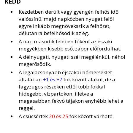
KEDD
Kezdetben derült vagy gyengén felhős idő
valószínű, majd napközben nyugat felől
egyre inkább megnövekszik a felhőzet,
délutánra befelhősödik az ég.
A nap második felében főként az északi
megyékben kisebb eső, zápor előfordulhat.
A délnyugati, nyugati szél megélénkül, néhol
megerősödik.
A legalacsonyabb éjszakai hőmérséklet
általában
+1 és +7
fok között alakul, de a
fagyzugos részeken ettől több fokkal
hidegebb, vízpartokon, illetve a
magasabban fekvő tájakon enyhébb lehet a
reggel.
A csúcsérték
20 és 25
fok között várható.