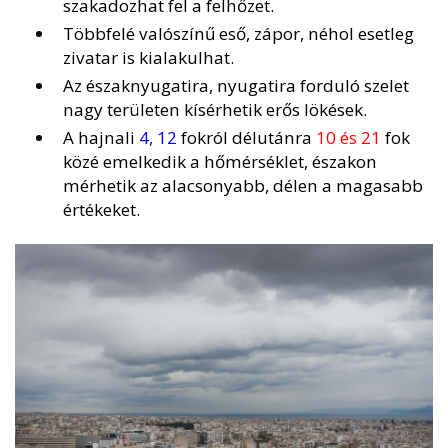
szakadozhat fel a felhőzet.
Többfelé valószínű eső, zápor, néhol esetleg
zivatar is kialakulhat.
Az északnyugatira, nyugatira forduló szelet
nagy területen kísérhetik erős lökések.
A hajnali
4, 12
fokról délutánra
10 és 21
fok
közé emelkedik a hőmérséklet, északon
mérhetik az alacsonyabb, délen a magasabb
értékeket.