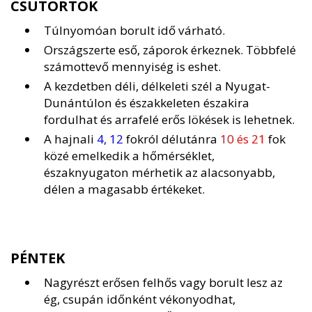
CSÜTÖRTÖK
Túlnyomóan borult idő várható.
Országszerte eső, záporok érkeznek. Többfelé
számottevő mennyiség is eshet.
A kezdetben déli, délkeleti szél a Nyugat-
Dunántúlon és északkeleten északira
fordulhat és arrafelé erős lökések is lehetnek.
A hajnali
4, 12
fokról délutánra
10 és 21
fok
közé emelkedik a hőmérséklet,
északnyugaton mérhetik az alacsonyabb,
délen a magasabb értékeket.
PÉNTEK
Nagyrészt erősen felhős vagy borult lesz az
ég, csupán időnként vékonyodhat,