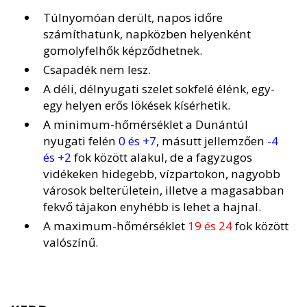
Túlnyomóan derült, napos időre
számíthatunk, napközben helyenként
gomolyfelhők képződhetnek.
Csapadék nem lesz.
A déli, délnyugati szelet sokfelé élénk, egy-
egy helyen erős lökések kísérhetik.
A minimum-hőmérséklet a Dunántúl
nyugati felén
0 és +7
, másutt jellemzően
-4
és +2
fok között alakul, de a fagyzugos
vidékeken hidegebb, vízpartokon, nagyobb
városok belterületein, illetve a magasabban
fekvő tájakon enyhébb is lehet a hajnal.
A maximum-hőmérséklet
19 és 24
fok között
valószínű.