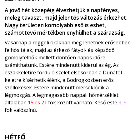
A jövő hét közepéig élvezhetjük a napfényes,
meleg tavaszt, majd jelentős változás érkezhet.
Nagy területen komolyabb eső is eshet,
számottevő mértékben enyhülhet a szárazság.
Vasárnap a reggeli órákban még lehetnek erősebben
felhős tájak, majd az érkező fátyol- és képződő
gomolyfelhők mellett döntően napos időre
számíthatunk. Estére mindenütt kiderül az ég. Az
északkeletire forduló szelet elsősorban a Dunától
keletre kísérhetik élénk, a Bodrogközben erős
széllökések. Estére mindenütt mérséklődik a
légmozgás. A legmagasabb nappali hőmérséklet
általában
15 és 21
fok között várható. Késő este
3, 9
fok valószínű.
HÉTFŐ