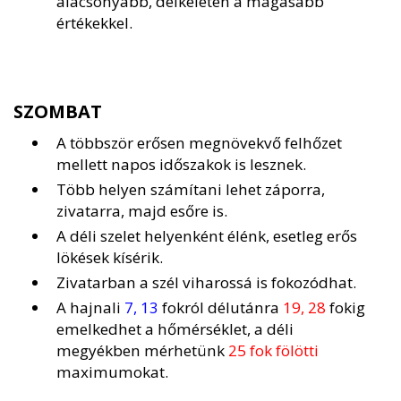
alacsonyabb, délkeleten a magasabb
értékekkel.
SZOMBAT
A többször erősen megnövekvő felhőzet
mellett napos időszakok is lesznek.
Több helyen számítani lehet záporra,
zivatarra, majd esőre is.
A déli szelet helyenként élénk, esetleg erős
lökések kísérik.
Zivatarban a szél viharossá is fokozódhat.
A hajnali
7, 13
fokról délutánra
19, 28
fokig
emelkedhet a hőmérséklet, a déli
megyékben mérhetünk
25 fok fölötti
maximumokat.