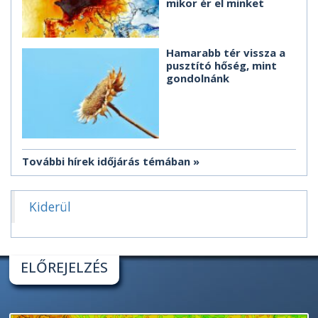
mikor ér el minket
Hamarabb tér vissza a
pusztító hőség, mint
gondolnánk
További hírek időjárás témában
Kiderül
ELŐREJELZÉS