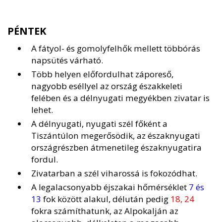
PÉNTEK
A fátyol- és gomolyfelhők mellett többórás
napsütés várható.
Több helyen előfordulhat záporeső,
nagyobb eséllyel az ország északkeleti
felében és a délnyugati megyékben zivatar is
lehet.
A délnyugati, nyugati szél főként a
Tiszántúlon megerősödik, az északnyugati
országrészben átmenetileg északnyugatira
fordul.
Zivatarban a szél viharossá is fokozódhat.
A legalacsonyabb éjszakai hőmérséklet
7 és
13
fok között alakul, délután pedig
18, 24
fokra számíthatunk, az Alpokalján az