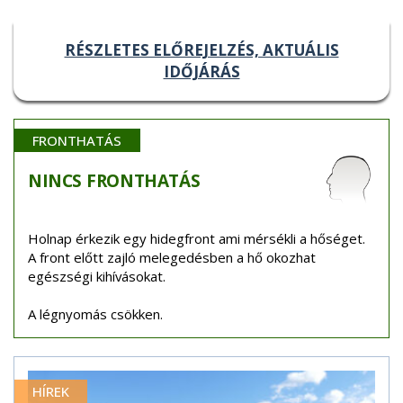
RÉSZLETES ELŐREJELZÉS, AKTUÁLIS
IDŐJÁRÁS
FRONTHATÁS
NINCS
FRONTHATÁS
Holnap érkezik egy hidegfront ami mérsékli a hőséget.
A front előtt zajló melegedésben a hő okozhat
egészségi kihívásokat.
A légnyomás csökken.
HÍREK