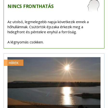
NINCS
FRONTHATÁS
Az utolsó, legmelegebb napja következik ennek a
hőhullámnak. Csütörtök éjszaka érkezik meg a
hidegfront és péntekre enyhül a forróság.
A légnyomás csökken.
HÍREK