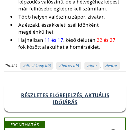
képződés valószínű, de a hétvégéhez képest
már felhősebb égképre kell számítani.
Több helyen valószínű zápor, zivatar.
Az északi, északkeleti szél időnként
megélénkülhet.
Hajnalban
11 és 17
, késő délután
22 és 27
fok között alakulhat a hőmérséklet.
Címkék:
változékony idő
,
viharos idő
,
zápor
,
zivatar
RÉSZLETES ELŐREJELZÉS, AKTUÁLIS
IDŐJÁRÁS
FRONTHATÁS