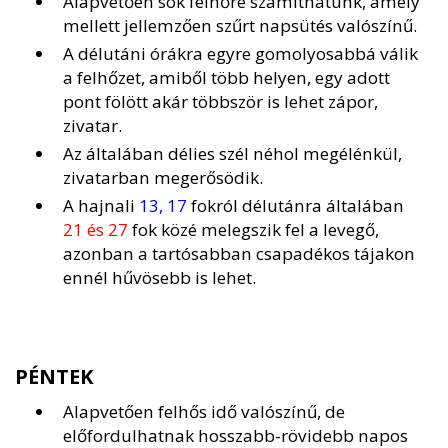
Alapvetően sok felhőre számíthatunk, amely
mellett jellemzően szűrt napsütés valószínű.
A délutáni órákra egyre gomolyosabbá válik
a felhőzet, amiből több helyen, egy adott
pont fölött akár többször is lehet zápor,
zivatar.
Az általában délies szél néhol megélénkül,
zivatarban megerősödik.
A hajnali
13, 17
fokról délutánra általában
21 és 27
fok közé melegszik fel a levegő,
azonban a tartósabban csapadékos tájakon
ennél hűvösebb is lehet.
PÉNTEK
Alapvetően felhős idő valószínű, de
előfordulhatnak hosszabb-rövidebb napos