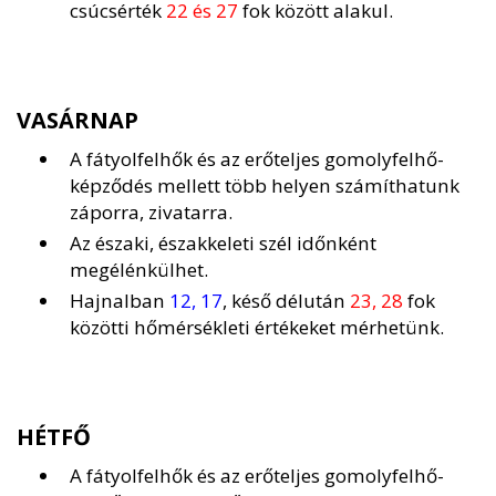
csúcsérték
22 és 27
fok között alakul.
VASÁRNAP
A fátyolfelhők és az erőteljes gomolyfelhő-
képződés mellett több helyen számíthatunk
záporra, zivatarra.
Az északi, északkeleti szél időnként
megélénkülhet.
Hajnalban
12, 17
, késő délután
23, 28
fok
közötti hőmérsékleti értékeket mérhetünk.
HÉTFŐ
A fátyolfelhők és az erőteljes gomolyfelhő-