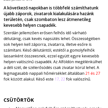
A következő napokban is többfelé számíthatunk
újabb záporok, zivatarok kialakulására hazánk
területén, csak szombaton lesz átmenetileg
kevesebb helyen csapadék.
Szerdán jellemzően erősen felhős idő várható
délutánig, csak kevés napsütés lehet. Összességében
sok helyen kell záporra, zivatarra, illetve esőre is
számítani. Késő délutántól, estétől a gomolyfelhők
lassanként összeesnek, ezzel együtt egyre kevesebb
helyen valószínű csapadék. Az Alföldön megélénkülhet
a déli szél, de szélerősödés csak zivatar körül lehet. A
legmagasabb nappali hőmérséklet általában
21 és 27
fok között alakul. Késő este
17, 22
fok valószínű.
CSÜTÖRTÖK