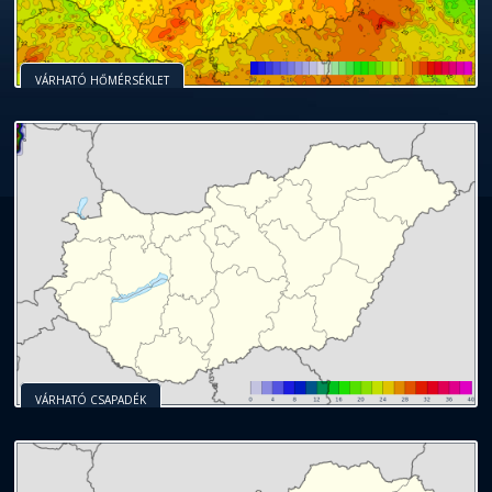
VÁRHATÓ HŐMÉRSÉKLET
VÁRHATÓ CSAPADÉK