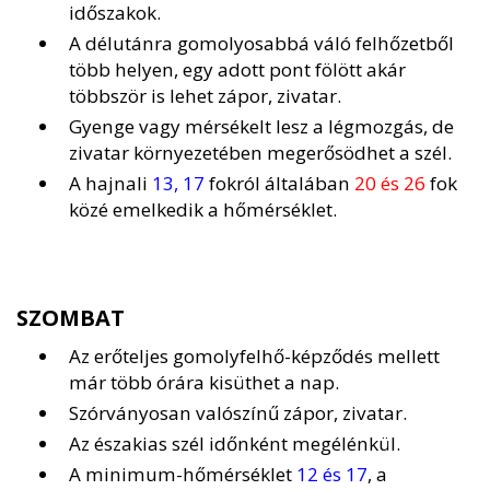
időszakok.
A délutánra gomolyosabbá váló felhőzetből
több helyen, egy adott pont fölött akár
többször is lehet zápor, zivatar.
Gyenge vagy mérsékelt lesz a légmozgás, de
zivatar környezetében megerősödhet a szél.
A hajnali
13, 17
fokról általában
20 és 26
fok
közé emelkedik a hőmérséklet.
SZOMBAT
Az erőteljes gomolyfelhő-képződés mellett
már több órára kisüthet a nap.
Szórványosan valószínű zápor, zivatar.
Az északias szél időnként megélénkül.
A minimum-hőmérséklet
12 és 17
, a