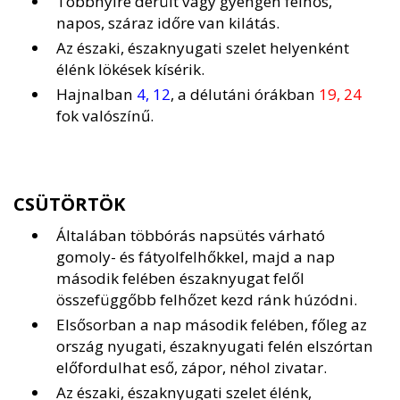
Többnyire derült vagy gyengén felhős,
napos, száraz időre van kilátás.
Az északi, északnyugati szelet helyenként
élénk lökések kísérik.
Hajnalban
4, 12
, a délutáni órákban
19, 24
fok valószínű.
CSÜTÖRTÖK
Általában többórás napsütés várható
gomoly- és fátyolfelhőkkel, majd a nap
második felében északnyugat felől
összefüggőbb felhőzet kezd ránk húzódni.
Elsősorban a nap második felében, főleg az
ország nyugati, északnyugati felén elszórtan
előfordulhat eső, zápor, néhol zivatar.
Az északi, északnyugati szelet élénk,