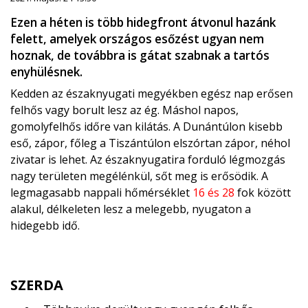
Ezen a héten is több hidegfront átvonul hazánk
felett, amelyek országos esőzést ugyan nem
hoznak, de továbbra is gátat szabnak a tartós
enyhülésnek.
Kedden az északnyugati megyékben egész nap erősen
felhős vagy borult lesz az ég. Máshol napos,
gomolyfelhős időre van kilátás. A Dunántúlon kisebb
eső, zápor, főleg a Tiszántúlon elszórtan zápor, néhol
zivatar is lehet. Az északnyugatira forduló légmozgás
nagy területen megélénkül, sőt meg is erősödik. A
legmagasabb nappali hőmérséklet
16 és 28
fok között
alakul, délkeleten lesz a melegebb, nyugaton a
hidegebb idő.
SZERDA