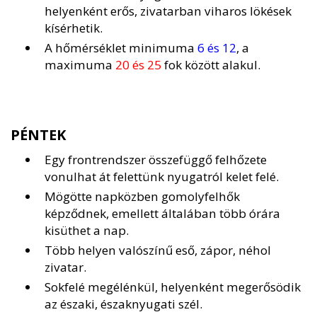
helyenként erős, zivatarban viharos lökések
kísérhetik.
A hőmérséklet minimuma
6 és 12
, a
maximuma
20 és 25
fok között alakul.
PÉNTEK
Egy frontrendszer összefüggő felhőzete
vonulhat át felettünk nyugatról kelet felé.
Mögötte napközben gomolyfelhők
képződnek, emellett általában több órára
kisüthet a nap.
Több helyen valószínű eső, zápor, néhol
zivatar.
Sokfelé megélénkül, helyenként megerősödik
az északi, északnyugati szél.