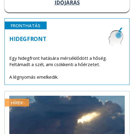
IDŐJÁRÁS
FRONTHATÁS
HIDEGFRONT
Egy hidegfront hatására mérséklődött a hőség.
Feltámadt a szél, ami csökkenti a hőérzetet.
A légnyomás emelkedik.
HÍREK