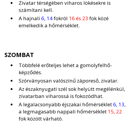
Zivatar térségében viharos lökésekre is
számítani kell.
A hajnali
6, 14
fokról
16 és 23
fok közé
emelkedik a hőmérséklet.
SZOMBAT
Többfelé erőteljes lehet a gomolyfelhő-
képződés.
Szórványosan valószínű záporeső, zivatar.
Az északnyugati szél sok helyütt megélénkül,
zivatarban viharossá is fokozódhat.
A legalacsonyabb éjszakai hőmérséklet
6, 13
,
a legmagasabb nappali hőmérséklet
15, 22
fok között várható.