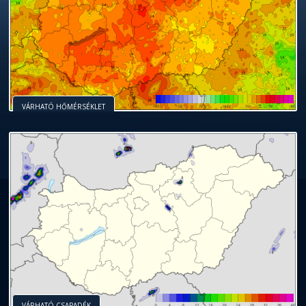
VÁRHATÓ HŐMÉRSÉKLET
VÁRHATÓ CSAPADÉK