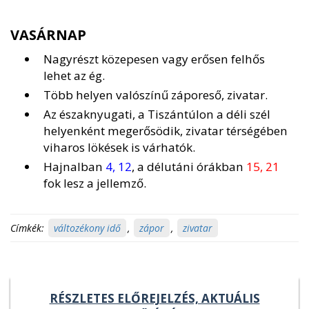
VASÁRNAP
Nagyrészt közepesen vagy erősen felhős
lehet az ég.
Több helyen valószínű záporeső, zivatar.
Az északnyugati, a Tiszántúlon a déli szél
helyenként megerősödik, zivatar térségében
viharos lökések is várhatók.
Hajnalban
4, 12
, a délutáni órákban
15, 21
fok lesz a jellemző.
Címkék:
változékony idő
,
zápor
,
zivatar
RÉSZLETES ELŐREJELZÉS, AKTUÁLIS