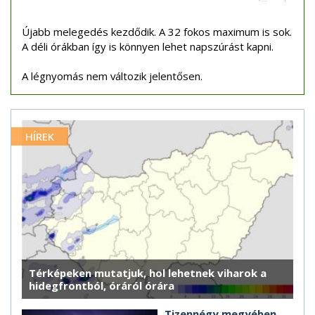
Újabb melegedés kezdődik. A 32 fokos maximum is sok.
A déli órákban így is könnyen lehet napszúrást kapni.
A légnyomás nem változik jelentősen.
HÍREK
Térképeken mutatjuk, hol lehetnek viharok a
hidegfrontból, óráról órára
Tizennégy megyében