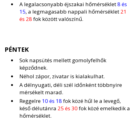
A legalacsonyabb éjszakai hőmérséklet
8 és
15
, a legmagasabb nappali hőmérséklet
21
és 28
fok között valószínű.
PÉNTEK
Sok napsütés mellett gomolyfelhők
képződnek.
Néhol zápor, zivatar is kialakulhat.
A délnyugati, déli szél időnként többnyire
mérsékelt marad.
Reggelre
10 és 18
fok közé hűl le a levegő,
késő délutánra
25 és 30
fok közé emelkedik a
hőmérséklet.