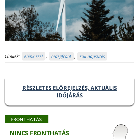
Címkék:
élénk szél
,
hidegfront
,
sok napsütés
RÉSZLETES ELŐREJELZÉS, AKTUÁLIS
IDŐJÁRÁS
FRONTHATÁS
NINCS
FRONTHATÁS