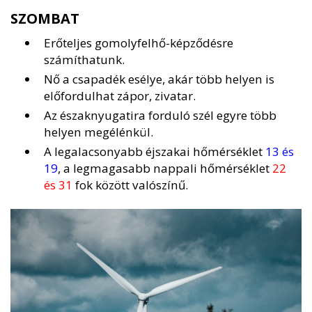
SZOMBAT
Erőteljes gomolyfelhő-képződésre
számíthatunk.
Nő a csapadék esélye, akár több helyen is
előfordulhat zápor, zivatar.
Az északnyugatira forduló szél egyre több
helyen megélénkül.
A legalacsonyabb éjszakai hőmérséklet
13 és
19
, a legmagasabb nappali hőmérséklet
22
és 31
fok között valószínű.