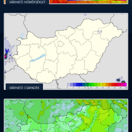
VÁRHATÓ HŐMÉRSÉKLET
VÁRHATÓ CSAPADÉK