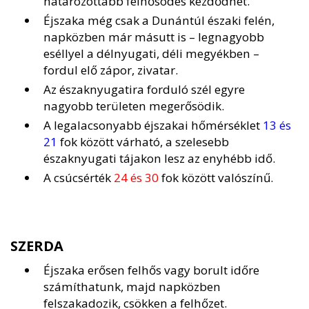
határozottabb felhősödés kezdődhet.
Éjszaka még csak a Dunántúl északi felén,
napközben már másutt is – legnagyobb
eséllyel a délnyugati, déli megyékben –
fordul elő zápor, zivatar.
Az északnyugatira forduló szél egyre
nagyobb területen megerősödik.
A legalacsonyabb éjszakai hőmérséklet
13 és
21
fok között várható, a szelesebb
északnyugati tájakon lesz az enyhébb idő.
A csúcsérték
24 és 30
fok között valószínű.
SZERDA
Éjszaka erősen felhős vagy borult időre
számíthatunk, majd napközben
felszakadozik, csökken a felhőzet.