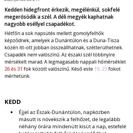
Kedden hidegfront érkezik, megélénkül, sokfelé
megerősödik a szél. A déli megyék kaphatnak
nagyobb eséllyel csapadékot.
Hétfőn a sok napsütés mellett gomolyfelhők
képződnek, amelyek a Dunántúlon és a Duna-Tisza
közén itt-ott jobban összeállhatnak, szétterülhetnek.
Csapadék nem valószínű. Az északi szél többnyire
mérsékelt marad. A legmagasabb nappali hőmérséklet
26 és 31
fok között valószínű. Késő este
19, 23
fokot
mérhetünk.
KEDD
Éjjel az Észak-Dunántúlon, napközben
másutt is növekszik a felhőzet, de legalább
néhány órára mindenütt kisüt a nap, estefelé