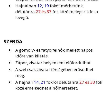
Hajnalban
12, 19
fokot mérhetünk,
délutánra
27 és 33
fok közé melegszik fel a
levegő.
SZERDA
A gomoly- és fátyolfelhők mellett napos
időre van kilátás.
Zápor, zivatar helyenként előfordulhat.
A szél csak zivatar térségében erősödhet
meg.
A hajnali
14, 21
fokról délutánra
27 és 33
fok
közé emelkedhet a hőmérséklet.