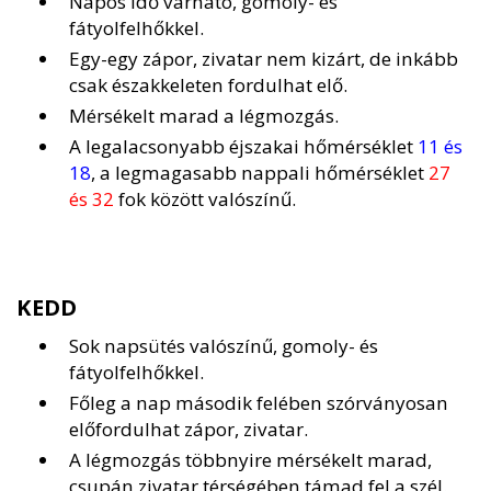
Napos idő várható, gomoly- és
fátyolfelhőkkel.
Egy-egy zápor, zivatar nem kizárt, de inkább
csak északkeleten fordulhat elő.
Mérsékelt marad a légmozgás.
A legalacsonyabb éjszakai hőmérséklet
11 és
18
, a legmagasabb nappali hőmérséklet
27
és 32
fok között valószínű.
KEDD
Sok napsütés valószínű, gomoly- és
fátyolfelhőkkel.
Főleg a nap második felében szórványosan
előfordulhat zápor, zivatar.
A légmozgás többnyire mérsékelt marad,
csupán zivatar térségében támad fel a szél.