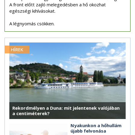
A front előtt zajló melegedésben a hő okozhat
egészségi kihívásokat.
A légnyomás csökken.
HÍREK
Rekordmélyen a Duna: mit jelentenek valójában
a centiméterek?
Nyakunkon a hőhullám
újabb felvonása