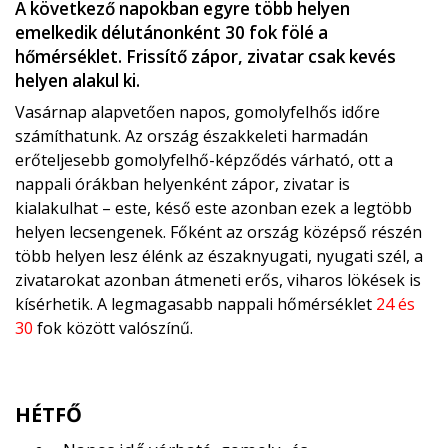
A következő napokban egyre több helyen
emelkedik délutánonként 30 fok fölé a
hőmérséklet. Frissítő zápor, zivatar csak kevés
helyen alakul ki.
Vasárnap alapvetően napos, gomolyfelhős időre
számíthatunk. Az ország északkeleti harmadán
erőteljesebb gomolyfelhő-képződés várható, ott a
nappali órákban helyenként zápor, zivatar is
kialakulhat – este, késő este azonban ezek a legtöbb
helyen lecsengenek. Főként az ország középső részén
több helyen lesz élénk az északnyugati, nyugati szél, a
zivatarokat azonban átmeneti erős, viharos lökések is
kísérhetik. A legmagasabb nappali hőmérséklet
24 és
30
fok között valószínű.
HÉTFŐ