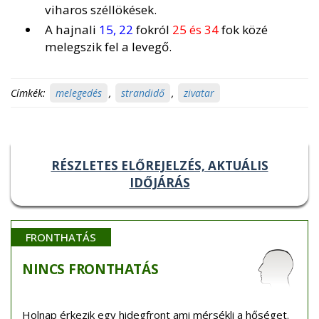
viharos széllökések.
A hajnali
15, 22
fokról
25 és 34
fok közé
melegszik fel a levegő.
Címkék:
melegedés
,
strandidő
,
zivatar
RÉSZLETES ELŐREJELZÉS, AKTUÁLIS
IDŐJÁRÁS
FRONTHATÁS
NINCS
FRONTHATÁS
Holnap érkezik egy hidegfront ami mérsékli a hőséget.