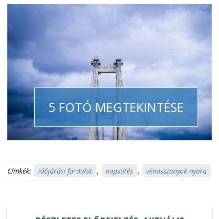
5 FOTÓ MEGTEKINTÉSE
Címkék:
időjárási fordulat
,
napsütés
,
vénasszonyok nyara