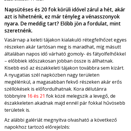
Napsütéses és 20 fok körüli idővel zárul a hét, akár
azt is hihetnénk, ez már tényleg a vénasszonyok
nyara. De meddig tart? Előbb jön a fordulat, mint
szeretnénk.
Vasárnap a keleti tájakon kialakuló rétegfelhőzet egyes
részeken akár tartósan meg is maradhat, míg másutt
általában napos idő várható gomoly- és fátyolfelhőkkel
– előbbiek időszakosan jobban össze is állhatnak.
Kisebb eső az északkeleti tájakon továbbra sem kizárt.
A nyugatias szél napközben nagy területen
megélénkül, a magasabban fekvő részeken akár erős
széllökések is előfordulhatnak. Kora délutánra
többnyire
16 és 21
fok közé melegszik a levegő, de
északkeleten akadnak majd ennél pár fokkal hűvösebb
területek is.
Az alábbi galériát megnyitva olvasható a következő
napokhoz tartozó előrejelzés: