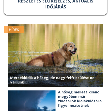
RÉSZLETES ELŐREJELZÉS, AKTUÁLIS
IDŐJÁRÁS
HÍREK
Mérséklődik a hőség, de nagy felfrissülést ne
várjunk
A hőség mellett kilenc
megyében már
zivatarok kialakulására
figyelmeztetnek