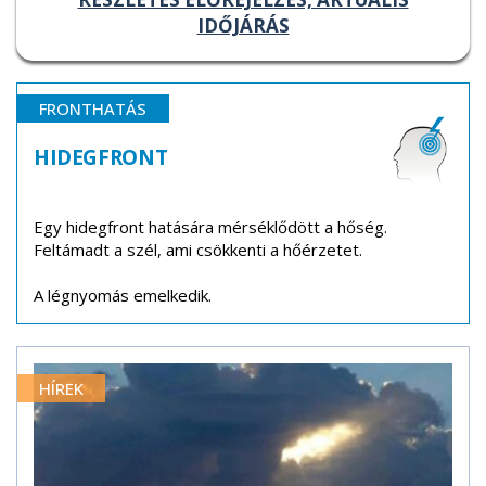
IDŐJÁRÁS
FRONTHATÁS
HIDEGFRONT
Egy hidegfront hatására mérséklődött a hőség.
Feltámadt a szél, ami csökkenti a hőérzetet.
A légnyomás emelkedik.
HÍREK