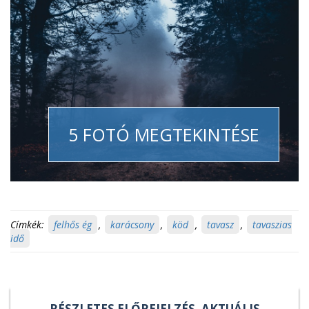
5 FOTÓ MEGTEKINTÉSE
Címkék:
felhős ég
,
karácsony
,
köd
,
tavasz
,
tavaszias
idő
RÉSZLETES ELŐREJELZÉS, AKTUÁLIS