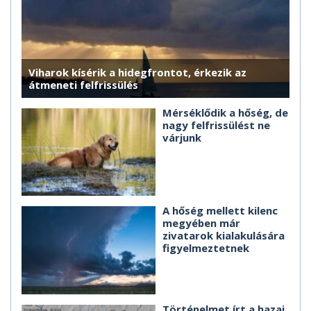
Viharok kísérik a hidegfrontot, érkezik az
átmeneti felfrissülés
Mérséklődik a hőség, de
nagy felfrissülést ne
várjunk
A hőség mellett kilenc
megyében már
zivatarok kialakulására
figyelmeztetnek
Történelmet írt a hazai