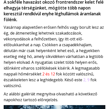
A sokféle havazást okozó frontrendszer kelet felé
elhagyja térségünket, mögötte több napon
keresztül rendkívül enyhe léghullámok áramlanak
fölénk.
Vasárnap alapvetően erősen felhős vagy borult lesz az
ég, de átmenetileg lehetnek szakadozások,
vékonyodások a felhőzetben, így itt-ott elő-
előbukkanhat a nap. Csökken a csapadékhajlam,
délután már csak helyenként lehet eső, a hegyekben
esetleg még hó, amely síkvidéken várhatóan a legtöbb
helyen elolvad. A nyugatias szelet több helyen erős,
időnként viharos széllökések kísérik. A legmagasabb
nappali hőmérséklet
2 és 12
fok között valószínű,
északkeleten lesz a leghidegebb. Késő este
2, 9
fok
valószínű.
Az alábbi galériát megnyitva olvasható a következő
napokhoz tartozó előrejelzés.