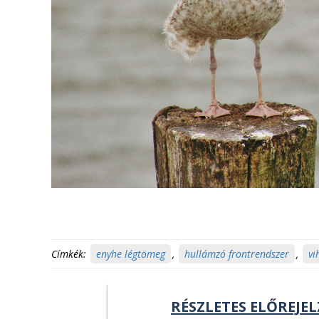
Címkék:
enyhe légtömeg
,
hullámzó frontrendszer
,
vi
RÉSZLETES ELŐREJEL