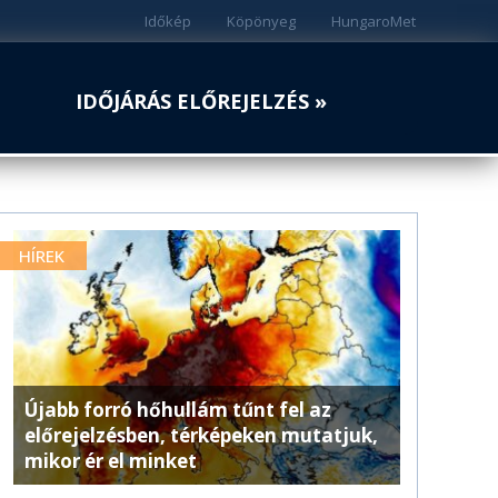
Időkép
Köpönyeg
HungaroMet
IDŐJÁRÁS ELŐREJELZÉS »
HÍREK
Újabb forró hőhullám tűnt fel az
előrejelzésben, térképeken mutatjuk,
mikor ér el minket