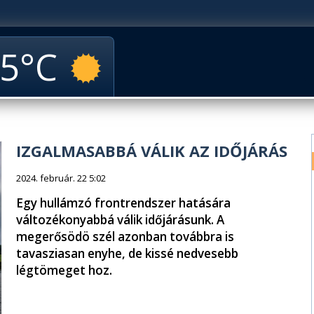
5
IZGALMASABBÁ VÁLIK AZ IDŐJÁRÁS
2024. február. 22 5:02
Egy hullámzó frontrendszer hatására
változékonyabbá válik időjárásunk. A
megerősödö szél azonban továbbra is
tavasziasan enyhe, de kissé nedvesebb
légtömeget hoz.