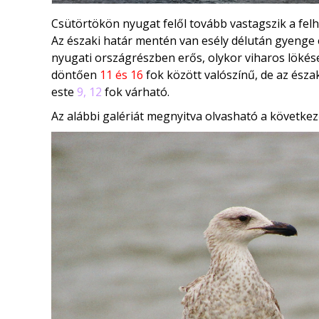
Csütörtökön nyugat felől tovább vastagszik a felhő
Az északi határ mentén van esély délután gyenge es
nyugati országrészben erős, olykor viharos lökés
döntően
11 és 16
fok között valószínű, de az észa
este
9, 12
fok várható.
Az alábbi galériát megnyitva olvasható a következ