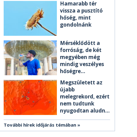
Hamarabb tér
vissza a pusztító
hőség, mint
gondolnánk
Mérséklődött a
forróság, de két
megyében még
mindig veszélyes
hőségre
figyelmeztetnek
Megszületett az
újabb
melegrekord, ezért
nem tudtunk
nyugodtan aludni
éjszaka
További hírek időjárás témában