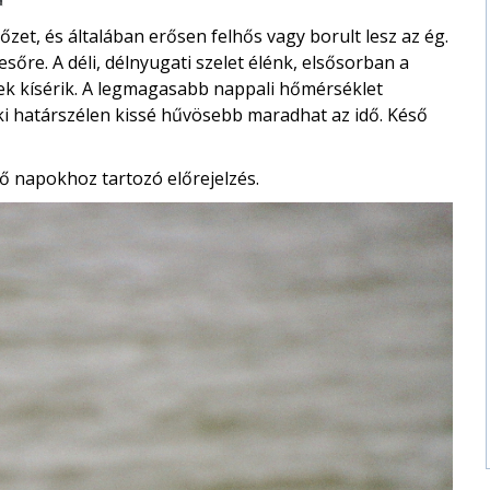
zet, és általában erősen felhős vagy borult lesz az ég.
őre. A déli, délnyugati szelet élénk, elsősorban a
ek kísérik. A legmagasabb nappali hőmérséklet
ki határszélen kissé hűvösebb maradhat az idő. Késő
ő napokhoz tartozó előrejelzés.