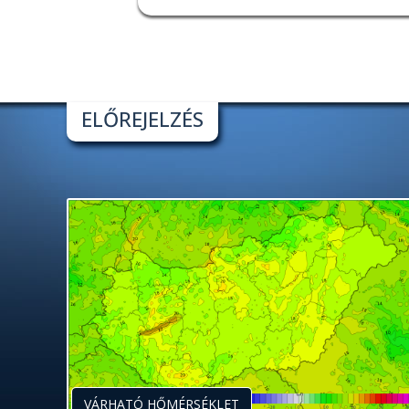
ELŐREJELZÉS
VÁRHATÓ HŐMÉRSÉKLET