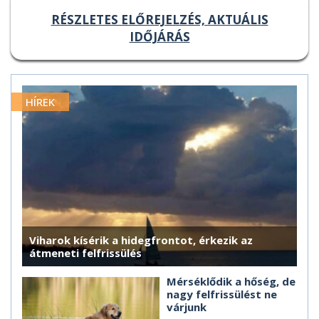
RÉSZLETES ELŐREJELZÉS, AKTUÁLIS
IDŐJÁRÁS
HÍREK
Viharok kísérik a hidegfrontot, érkezik az
átmeneti felfrissülés
Mérséklődik a hőség, de
nagy felfrissülést ne
várjunk