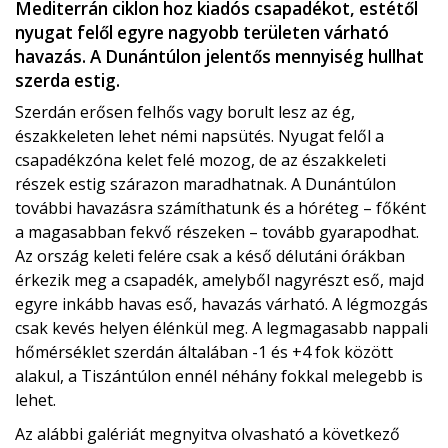
Mediterrán ciklon hoz kiadós csapadékot, estétől
nyugat felől egyre nagyobb területen várható
havazás. A Dunántúlon jelentős mennyiség hullhat
szerda estig.
Szerdán erősen felhős vagy borult lesz az ég,
északkeleten lehet némi napsütés. Nyugat felől a
csapadékzóna kelet felé mozog, de az északkeleti
részek estig szárazon maradhatnak. A Dunántúlon
további havazásra számíthatunk és a hóréteg – főként
a magasabban fekvő részeken – tovább gyarapodhat.
Az ország keleti felére csak a késő délutáni órákban
érkezik meg a csapadék, amelyből nagyrészt eső, majd
egyre inkább havas eső, havazás várható. A légmozgás
csak kevés helyen élénkül meg. A legmagasabb nappali
hőmérséklet szerdán általában -1 és +4 fok között
alakul, a Tiszántúlon ennél néhány fokkal melegebb is
lehet.
Az alábbi galériát megnyitva olvasható a következő