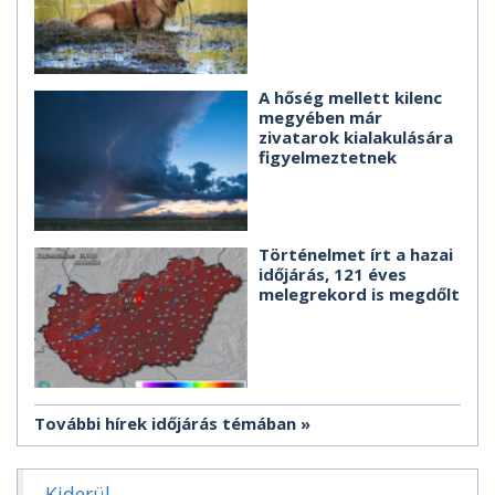
A hőség mellett kilenc
megyében már
zivatarok kialakulására
figyelmeztetnek
Történelmet írt a hazai
időjárás, 121 éves
melegrekord is megdőlt
További hírek időjárás témában
Kiderül