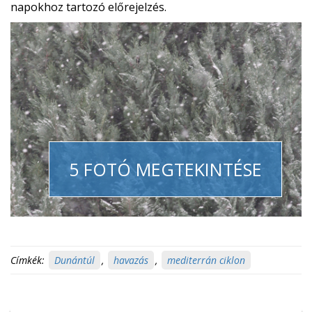
napokhoz tartozó előrejelzés.
5 FOTÓ MEGTEKINTÉSE
Címkék:
Dunántúl
,
havazás
,
mediterrán ciklon