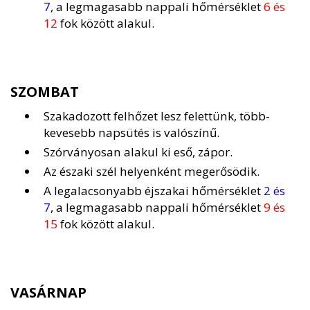
7
, a legmagasabb nappali hőmérséklet
6 és
12
fok között alakul.
SZOMBAT
Szakadozott felhőzet lesz felettünk, több-
kevesebb napsütés is valószínű.
Szórványosan alakul ki eső, zápor.
Az északi szél helyenként megerősödik.
A legalacsonyabb éjszakai hőmérséklet
2 és
7
, a legmagasabb nappali hőmérséklet
9 és
15
fok között alakul.
VASÁRNAP