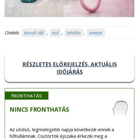
Címkék:
borult idő
,
eső
,
lehűlés
,
zivatar
RÉSZLETES ELŐREJELZÉS, AKTUÁLIS
IDŐJÁRÁS
FRONTHATÁS
NINCS
FRONTHATÁS
Az utolsó, legmelegebb napja következik ennek a
hőhullámnak. Csütörtök éjszaka érkezik meg a