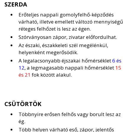
SZERDA
Erőteljes nappali gomolyfelhő-képződés
várható, illetve emellett változó mennyiségű
réteges felhőzet is lesz az égen.
Szórványosan zápor, zivatar előfordulhat.
Az északi, északkeleti szél megélénkül,
helyenként megerősödik.
A legalacsonyabb éjszakai hőmérséklet
6 és
12
, a legmagasabb nappali hőmérséklet
15
és 21
fok között alakul.
CSÜTÖRTÖK
Többnyire erősen felhős vagy borult lesz az
ég.
Több helyen várható eső, zápor, jelentős