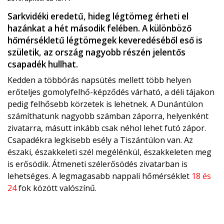
Sarkvidéki eredetű, hideg légtömeg érheti el
hazánkat a hét második felében. A különböző
hőmérsékletű légtömegek keveredéséből eső is
születik, az ország nagyobb részén jelentős
csapadék hullhat.
Kedden a többórás napsütés mellett több helyen
erőteljes gomolyfelhő-képződés várható, a déli tájakon
pedig felhősebb körzetek is lehetnek. A Dunántúlon
számíthatunk nagyobb számban záporra, helyenként
zivatarra, másutt inkább csak néhol lehet futó zápor.
Csapadékra legkisebb esély a Tiszántúlon van. Az
északi, északkeleti szél megélénkül, északkeleten meg
is erősödik. Átmeneti szélerősödés zivatarban is
lehetséges. A legmagasabb nappali hőmérséklet
18 és
24
fok között valószínű.