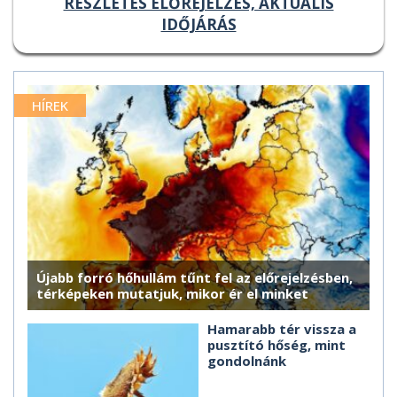
RÉSZLETES ELŐREJELZÉS, AKTUÁLIS
IDŐJÁRÁS
HÍREK
Újabb forró hőhullám tűnt fel az előrejelzésben,
térképeken mutatjuk, mikor ér el minket
Hamarabb tér vissza a
pusztító hőség, mint
gondolnánk