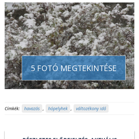
5 FOTÓ MEGTEKINTÉSE
Címkék:
havazás
,
hópelyhek
,
változékony idő