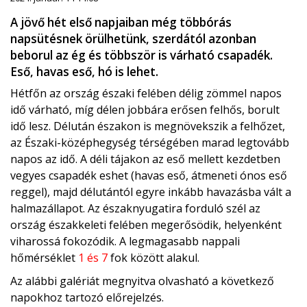
A jövő hét első napjaiban még többórás
napsütésnek örülhetünk, szerdától azonban
beborul az ég és többször is várható csapadék.
Eső, havas eső, hó is lehet.
Hétfőn az ország északi felében délig zömmel napos
idő várható, míg délen jobbára erősen felhős, borult
idő lesz. Délután északon is megnövekszik a felhőzet,
az Északi-középhegység térségében marad legtovább
napos az idő. A déli tájakon az eső mellett kezdetben
vegyes csapadék eshet (havas eső, átmeneti ónos eső
reggel), majd délutántól egyre inkább havazásba vált a
halmazállapot. Az északnyugatira forduló szél az
ország északkeleti felében megerősödik, helyenként
viharossá fokozódik. A legmagasabb nappali
hőmérséklet
1 és 7
fok között alakul.
Az alábbi galériát megnyitva olvasható a következő
napokhoz tartozó előrejelzés.