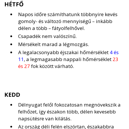
HÉTFŐ
Napos időre számíthatunk többnyire kevés
gomoly- és változó mennyiségű – inkább
délen a több – fátyolfelhővel.
Csapadék nem valószínű.
Mérsékelt marad a légmozgás.
A legalacsonyabb éjszakai hőmérséklet
4 és
11
, a legmagasabb nappali hőmérséklet
23
és 27
fok között várható.
KEDD
Délnyugat felől fokozatosan megnövekszik a
felhőzet, így északon több, délen kevesebb
napsütésre van kilátás.
Az ország déli felén elszórtan, északabbra