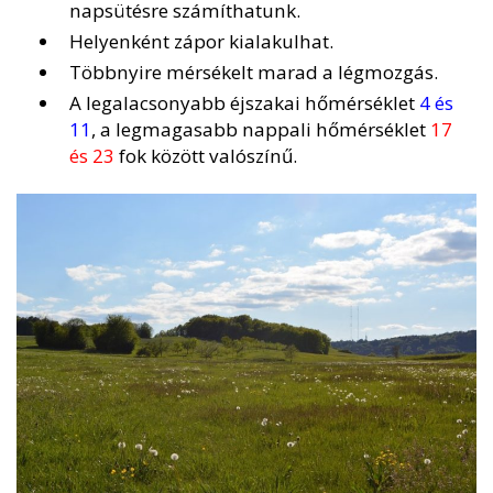
napsütésre számíthatunk.
Helyenként zápor kialakulhat.
Többnyire mérsékelt marad a légmozgás.
A legalacsonyabb éjszakai hőmérséklet
4 és
11
, a legmagasabb nappali hőmérséklet
17
és 23
fok között valószínű.