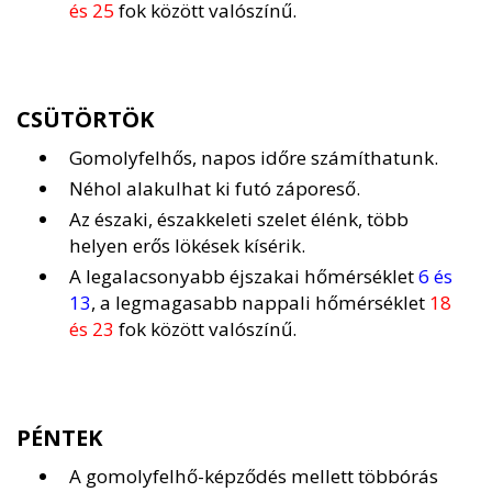
és 25
fok között valószínű.
CSÜTÖRTÖK
Gomolyfelhős, napos időre számíthatunk.
Néhol alakulhat ki futó záporeső.
Az északi, északkeleti szelet élénk, több
helyen erős lökések kísérik.
A legalacsonyabb éjszakai hőmérséklet
6 és
13
, a legmagasabb nappali hőmérséklet
18
és 23
fok között valószínű.
PÉNTEK
A gomolyfelhő-képződés mellett többórás