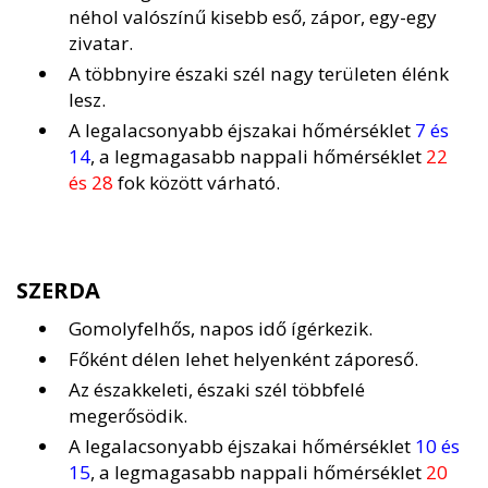
néhol valószínű kisebb eső, zápor, egy-egy
zivatar.
A többnyire északi szél nagy területen élénk
lesz.
A legalacsonyabb éjszakai hőmérséklet
7 és
14
, a legmagasabb nappali hőmérséklet
22
és 28
fok között várható.
SZERDA
Gomolyfelhős, napos idő ígérkezik.
Főként délen lehet helyenként záporeső.
Az északkeleti, északi szél többfelé
megerősödik.
A legalacsonyabb éjszakai hőmérséklet
10 és
15
, a legmagasabb nappali hőmérséklet
20