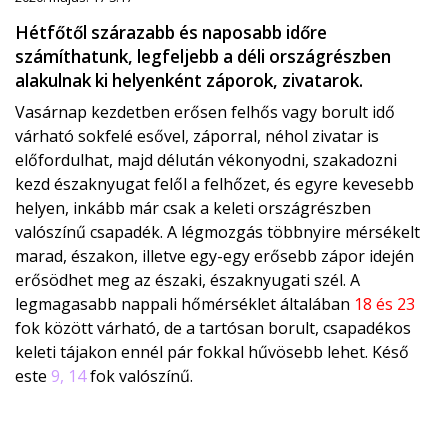
Hétfőtől szárazabb és naposabb időre
számíthatunk, legfeljebb a déli országrészben
alakulnak ki helyenként záporok, zivatarok.
Vasárnap kezdetben erősen felhős vagy borult idő
várható sokfelé esővel, záporral, néhol zivatar is
előfordulhat, majd délután vékonyodni, szakadozni
kezd északnyugat felől a felhőzet, és egyre kevesebb
helyen, inkább már csak a keleti országrészben
valószínű csapadék. A légmozgás többnyire mérsékelt
marad, északon, illetve egy-egy erősebb zápor idején
erősödhet meg az északi, északnyugati szél. A
legmagasabb nappali hőmérséklet általában
18 és 23
fok között várható, de a tartósan borult, csapadékos
keleti tájakon ennél pár fokkal hűvösebb lehet. Késő
este
9, 14
fok valószínű.