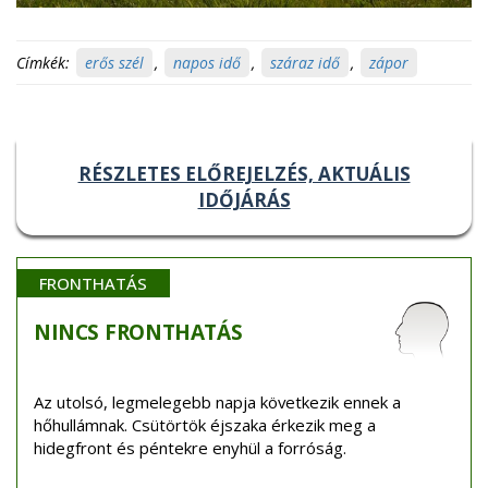
Címkék:
erős szél
,
napos idő
,
száraz idő
,
zápor
RÉSZLETES ELŐREJELZÉS, AKTUÁLIS
IDŐJÁRÁS
FRONTHATÁS
NINCS
FRONTHATÁS
Az utolsó, legmelegebb napja következik ennek a
hőhullámnak. Csütörtök éjszaka érkezik meg a
hidegfront és péntekre enyhül a forróság.