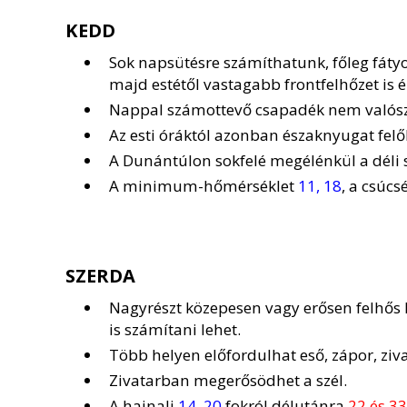
KEDD
Sok napsütésre számíthatunk, főleg fátyo
majd estétől vastagabb frontfelhőzet is é
Nappal számottevő csapadék nem valósz
Az esti óráktól azonban északnyugat felő
A Dunántúlon sokfelé megélénkül a déli s
A minimum-hőmérséklet
11, 18
, a csúcs
SZERDA
Nagyrészt közepesen vagy erősen felhős 
is számítani lehet.
Több helyen előfordulhat eső, zápor, ziva
Zivatarban megerősödhet a szél.
A hajnali
14, 20
fokról délutánra
22 és 33