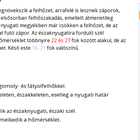
gnövekszik a felhőzet, arrafelé is lesznek záporok,
t elsősorban felhőszakadás, emellett átmenetileg
a nyugati megyékben már csökken a felhőzet, de az
t futó zápor. Az északnyugatira forduló szél
őmérséklet többnyire
22 és 27
fok között alakul, de az
het. Késő este
16, 21
fok valószínű.
omoly- és fátyolfelhőkkel.
leten, északkeleten, esetleg a nyugati határ
 az északnyugati, északi szél.
emelkedik a hőmérséklet.