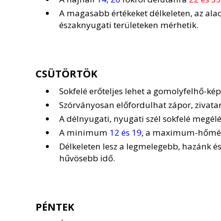
A magasabb értékeket délkeleten, az al
északnyugati területeken mérhetik.
CSÜTÖRTÖK
Sokfelé erőteljes lehet a gomolyfelhő-ké
Szórványosan előfordulhat zápor, zivatar
A délnyugati, nyugati szél sokfelé megé
A minimum
12 és 19
, a maximum-hőmér
Délkeleten lesz a legmelegebb, hazánk é
hűvösebb idő.
PÉNTEK