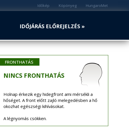
Időkép
Köpönyeg
HungaroMet
IDŐJÁRÁS ELŐREJELZÉS »
FRONTHATÁS
NINCS
FRONTHATÁS
Holnap érkezik egy hidegfront ami mérsékli a
hőséget. A front előtt zajló melegedésben a hő
okozhat egészségi kihívásokat.
A légnyomás csökken.