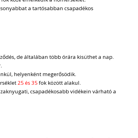
acsonyabbat a tartósabban csapadékos
pződés, de általában több órára kisüthet a nap.
.
lénkül, helyenként megerősödik.
séklet
25 és 35
fok között alakul.
szaknyugati, csapadékosabb vidékein várható a