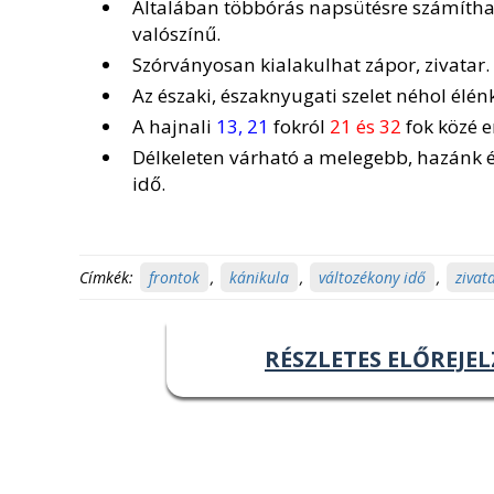
Általában többórás napsütésre számíthat
valószínű.
Szórványosan kialakulhat zápor, zivatar.
Az északi, északnyugati szelet néhol élénk
A hajnali
13, 21
fokról
21 és 32
fok közé 
Délkeleten várható a melegebb, hazánk 
idő.
Címkék:
frontok
,
kánikula
,
változékony idő
,
zivat
RÉSZLETES ELŐREJEL