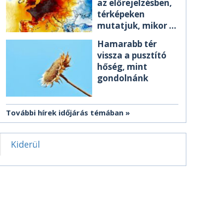
az előrejelzésben,
térképeken
mutatjuk, mikor ér
el minket
Hamarabb tér
vissza a pusztító
hőség, mint
gondolnánk
További hírek időjárás témában
Kiderül