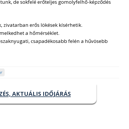
unk, de sokfelé erőteljes gomolyfelhő-képződés
, zivatarban erős lökések kísérhetik.
emelkedhet a hőmérséklet.
északnyugati, csapadékosabb felén a hűvösebb
ar
ZÉS, AKTUÁLIS IDŐJÁRÁS