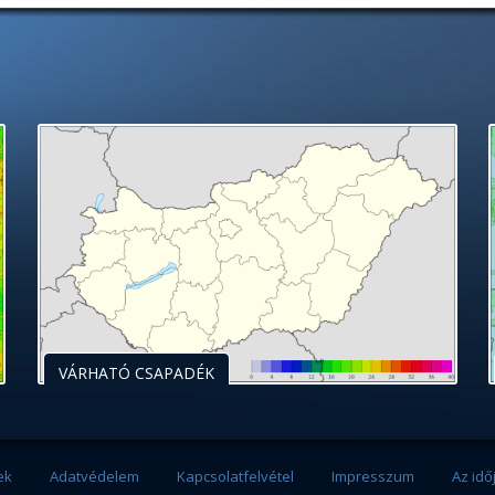
VÁRHATÓ CSAPADÉK
ek
Adatvédelem
Kapcsolatfelvétel
Impresszum
Az idő