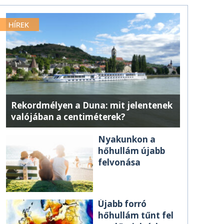
HÍREK
Rekordmélyen a Duna: mit jelentenek
valójában a centiméterek?
Nyakunkon a
hőhullám újabb
felvonása
Újabb forró
hőhullám tűnt fel