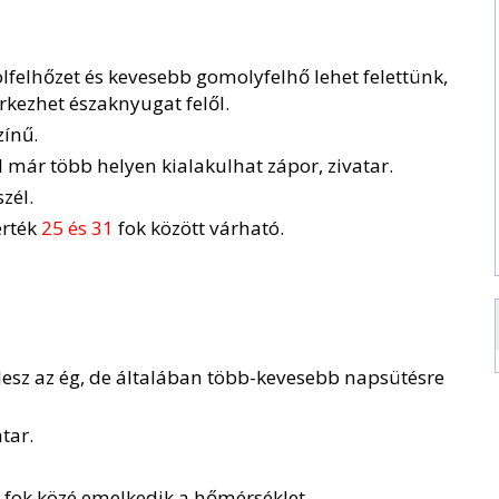
lfelhőzet és kevesebb gomolyfelhő lehet felettünk,
rkezhet északnyugat felől.
ínű.
l már több helyen kialakulhat zápor, zivatar.
zél.
érték
25 és 31
fok között várható.
lesz az ég, de általában több-kevesebb napsütésre
tar.
fok közé emelkedik a hőmérséklet.