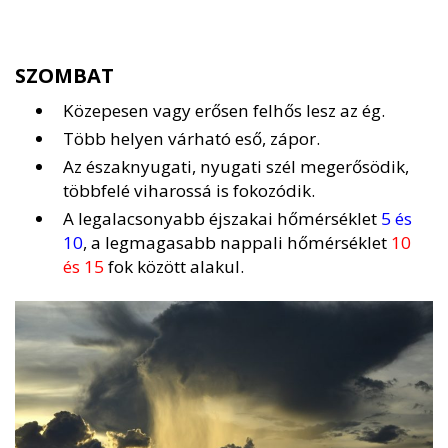
SZOMBAT
Közepesen vagy erősen felhős lesz az ég.
Több helyen várható eső, zápor.
Az északnyugati, nyugati szél megerősödik,
többfelé viharossá is fokozódik.
A legalacsonyabb éjszakai hőmérséklet
5 és
10
, a legmagasabb nappali hőmérséklet
10
és 15
fok között alakul.