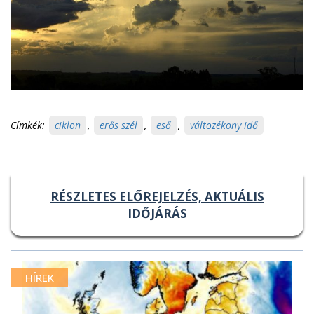
Címkék:
ciklon
,
erős szél
,
eső
,
változékony idő
RÉSZLETES ELŐREJELZÉS, AKTUÁLIS
IDŐJÁRÁS
HÍREK