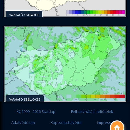
VÁRHATÓ CSAPADÉK
VÁRHATÓ SZÉLLÖKÉS
© 1999 - 2026 Startlap
Felhasználási feltételek
Adatvédelem
Kapcsolatfelvétel
Impresszum
