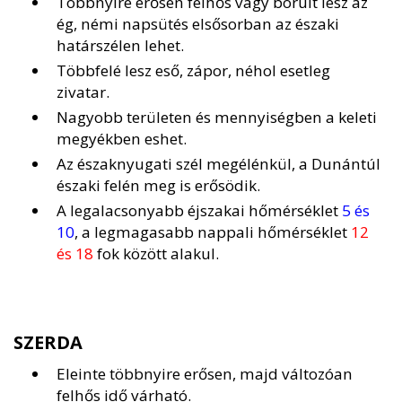
Többnyire erősen felhős vagy borult lesz az
ég, némi napsütés elsősorban az északi
határszélen lehet.
Többfelé lesz eső, zápor, néhol esetleg
zivatar.
Nagyobb területen és mennyiségben a keleti
megyékben eshet.
Az északnyugati szél megélénkül, a Dunántúl
északi felén meg is erősödik.
A legalacsonyabb éjszakai hőmérséklet
5 és
10
, a legmagasabb nappali hőmérséklet
12
és 18
fok között alakul.
SZERDA
Eleinte többnyire erősen, majd változóan
felhős idő várható.