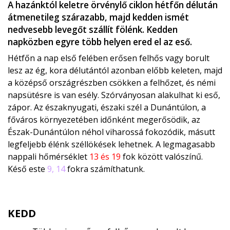
A hazánktól keletre örvénylő ciklon hétfőn délután
átmenetileg szárazabb, majd kedden ismét
nedvesebb levegőt szállít fölénk. Kedden
napközben egyre több helyen ered el az eső.
Hétfőn a nap első felében erősen felhős vagy borult
lesz az ég, kora délutántól azonban előbb keleten, majd
a középső országrészben csökken a felhőzet, és némi
napsütésre is van esély. Szórványosan alakulhat ki eső,
zápor. Az északnyugati, északi szél a Dunántúlon, a
főváros környezetében időnként megerősödik, az
Észak-Dunántúlon néhol viharossá fokozódik, másutt
legfeljebb élénk széllökések lehetnek. A legmagasabb
nappali hőmérséklet
13 és 19
fok között valószínű.
Késő este
9, 14
fokra számíthatunk.
KEDD