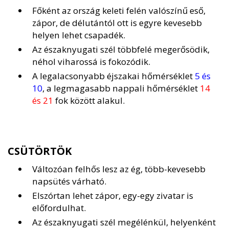
Főként az ország keleti felén valószínű eső,
zápor, de délutántól ott is egyre kevesebb
helyen lehet csapadék.
Az északnyugati szél többfelé megerősödik,
néhol viharossá is fokozódik.
A legalacsonyabb éjszakai hőmérséklet
5 és
10
, a legmagasabb nappali hőmérséklet
14
és 21
fok között alakul.
CSÜTÖRTÖK
Változóan felhős lesz az ég, több-kevesebb
napsütés várható.
Elszórtan lehet zápor, egy-egy zivatar is
előfordulhat.
Az északnyugati szél megélénkül, helyenként