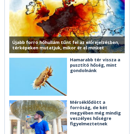
Újabb forró hőhullám tűnt fel az előrejelzésben,
térképeken mutatjuk, mikor ér el minket
Hamarabb tér vissza a
pusztító hőség, mint
gondolnánk
Mérséklődött a
forróság, de két
megyében még mindig
veszélyes hőségre
figyelmeztetnek