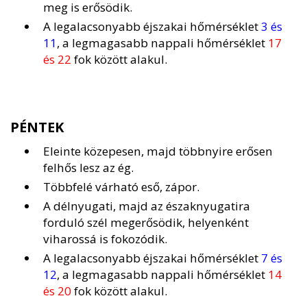
meg is erősödik.
A legalacsonyabb éjszakai hőmérséklet
3 és
11
, a legmagasabb nappali hőmérséklet
17
és 22
fok között alakul.
PÉNTEK
Eleinte közepesen, majd többnyire erősen
felhős lesz az ég.
Többfelé várható eső, zápor.
A délnyugati, majd az északnyugatira
forduló szél megerősödik, helyenként
viharossá is fokozódik.
A legalacsonyabb éjszakai hőmérséklet
7 és
12
, a legmagasabb nappali hőmérséklet
14
és 20
fok között alakul.