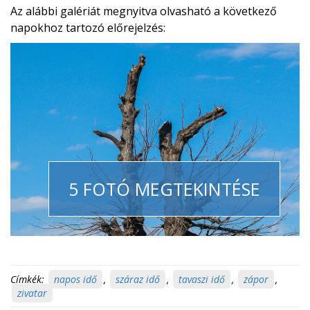
Az alábbi galériát megnyitva olvasható a következő
napokhoz tartozó előrejelzés:
5 FOTÓ MEGTEKINTÉSE
Címkék:
napos idő
,
száraz idő
,
tavaszi idő
,
zápor
,
zivatar