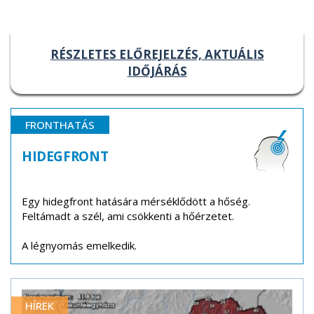
RÉSZLETES ELŐREJELZÉS, AKTUÁLIS
IDŐJÁRÁS
FRONTHATÁS
HIDEGFRONT
Egy hidegfront hatására mérséklődött a hőség.
Feltámadt a szél, ami csökkenti a hőérzetet.
A légnyomás emelkedik.
HÍREK