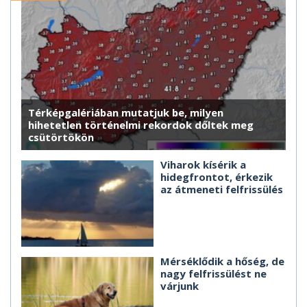
Térképgalériában mutatjuk be, milyen
hihetetlen történelmi rekordok dőltek meg
csütörtökön
Viharok kísérik a
hidegfrontot, érkezik
az átmeneti felfrissülés
Mérséklődik a hőség, de
nagy felfrissülést ne
várjunk