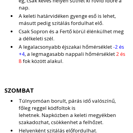
ég, csak kevés helyen süthet ki rövid időre a
nap.
A keleti határvidéken gyenge eső is lehet,
másutt pedig szitálás fordulhat elő.
Csak Sopron és a Fertő körül élénkülhet meg
a délkeleti szél.
A legalacsonyabb éjszakai hőmérséklet
-2 és
+4
, a legmagasabb nappali hőmérséklet
2 és
8
fok között alakul.
SZOMBAT
Túlnyomóan borult, párás idő valószínű,
főleg reggel ködfoltok is
lehetnek. Napközben a keleti megyékben
szakadozhat, csökkenhet a felhőzet.
Helyenként szitálás előfordulhat.