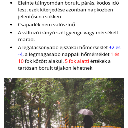
Eleinte túlnyomóan borult, párás, ködös idő
lesz, ezek kiterjedése azonban napközben
jelentősen csökken.
Csapadék nem valószínű.
A változó irányú szél gyenge vagy mérsékelt
marad.
A legalacsonyabb éjszakai hőmérséklet
+2 és
-4
, a legmagasabb nappali hőmérséklet
1 és
10
fok között alakul,
5 fok alatti
értékek a
tartósan borult tájakon lehetnek.