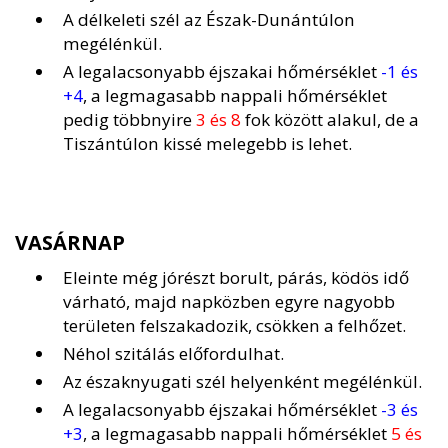
A délkeleti szél az Észak-Dunántúlon
megélénkül.
A legalacsonyabb éjszakai hőmérséklet
-1 és
+4
, a legmagasabb nappali hőmérséklet
pedig többnyire
3 és 8
fok között alakul, de a
Tiszántúlon kissé melegebb is lehet.
VASÁRNAP
Eleinte még jórészt borult, párás, ködös idő
várható, majd napközben egyre nagyobb
területen felszakadozik, csökken a felhőzet.
Néhol szitálás előfordulhat.
Az északnyugati szél helyenként megélénkül.
A legalacsonyabb éjszakai hőmérséklet
-3 és
+3
, a legmagasabb nappali hőmérséklet
5 és