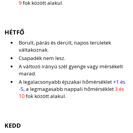
9
fok között alakul.
HÉTFŐ
Borult, párás és derült, napos területek
váltakoznak.
Csapadék nem lesz.
A változó irányú szél gyenge vagy mérsékelt
marad.
A legalacsonyabb éjszakai hőmérséklet
+1 és
-5
, a legmagasabb nappali hőmérséklet
3 és
10
fok között alakul.
KEDD