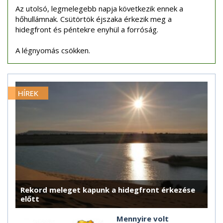
Az utolsó, legmelegebb napja következik ennek a
hőhullámnak. Csütörtök éjszaka érkezik meg a
hidegfront és péntekre enyhül a forróság.
A légnyomás csökken.
HÍREK
Rekord meleget kapunk a hidegfront érkezése
előtt
Mennyire volt