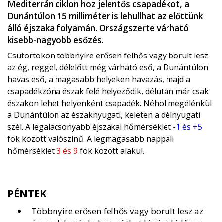
Mediterrán ciklon hoz jelentős csapadékot, a
Dunántúlon 15 milliméter is lehullhat az előttünk
álló éjszaka folyamán. Országszerte várható
kisebb-nagyobb esőzés.
Csütörtökön többnyire erősen felhős vagy borult lesz
az ég, reggel, délelőtt még várható eső, a Dunántúlon
havas eső, a magasabb helyeken havazás, majd a
csapadékzóna észak felé helyeződik, délután már csak
északon lehet helyenként csapadék. Néhol megélénkül
a Dunántúlon az északnyugati, keleten a délnyugati
szél. A legalacsonyabb éjszakai hőmérséklet
-1 és +5
fok között valószínű. A legmagasabb nappali
hőmérséklet
3 és 9
fok között alakul.
PÉNTEK
Többnyire erősen felhős vagy borult lesz az