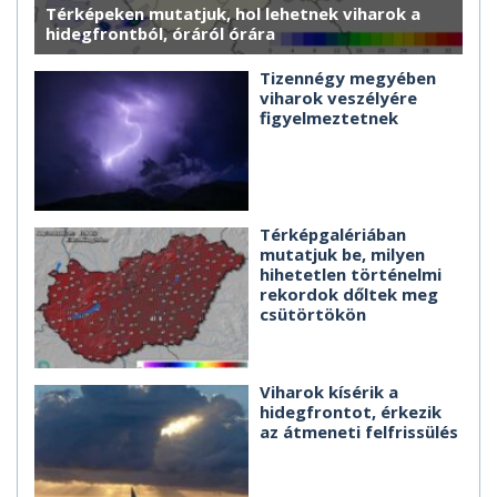
Térképeken mutatjuk, hol lehetnek viharok a
hidegfrontból, óráról órára
Tizennégy megyében
viharok veszélyére
figyelmeztetnek
Térképgalériában
mutatjuk be, milyen
hihetetlen történelmi
rekordok dőltek meg
csütörtökön
Viharok kísérik a
hidegfrontot, érkezik
az átmeneti felfrissülés