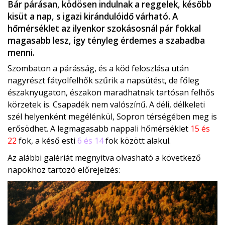
Bár párásan, ködösen indulnak a reggelek, később
kisüt a nap, s igazi kirándulóidő várható. A
hőmérséklet az ilyenkor szokásosnál pár fokkal
magasabb lesz, így tényleg érdemes a szabadba
menni.
Szombaton a párásság, és a köd feloszlása után
nagyrészt fátyolfelhők szűrik a napsütést, de főleg
északnyugaton, északon maradhatnak tartósan felhős
körzetek is. Csapadék nem valószínű. A déli, délkeleti
szél helyenként megélénkül, Sopron térségében meg is
erősödhet. A legmagasabb nappali hőmérséklet
15 és
22
fok, a késő esti
6 és 14
fok között alakul.
Az alábbi galériát megnyitva olvasható a következő
napokhoz tartozó előrejelzés: