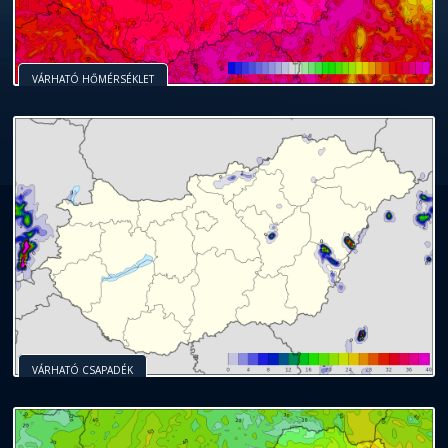
VÁRHATÓ HŐMÉRSÉKLET
VÁRHATÓ CSAPADÉK