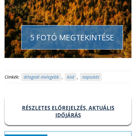
5 FOTÓ MEGTEKINTÉSE
Címkék:
átlagnál melegebb
,
köd
,
napsütés
RÉSZLETES ELŐREJELZÉS, AKTUÁLIS
IDŐJÁRÁS