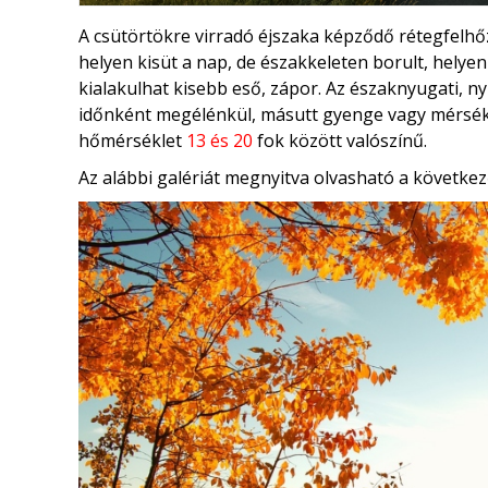
A csütörtökre virradó éjszaka képződő rétegfelhőz
helyen kisüt a nap, de északkeleten borult, helyen
kialakulhat kisebb eső, zápor. Az északnyugati, 
időnként megélénkül, másutt gyenge vagy mérsék
hőmérséklet
13 és 20
fok között valószínű.
Az alábbi galériát megnyitva olvasható a következ