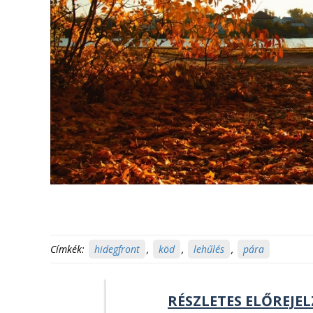
Címkék:
hidegfront
,
köd
,
lehűlés
,
pára
RÉSZLETES ELŐREJEL