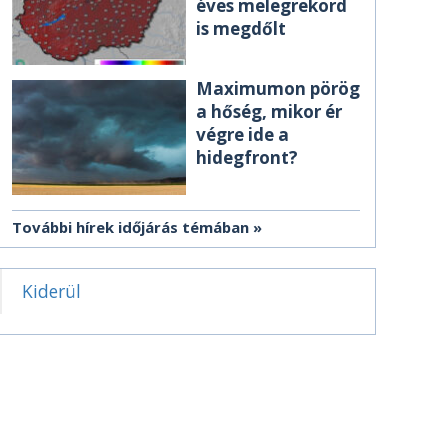
éves melegrekord
is megdőlt
Maximumon pörög
a hőség, mikor ér
végre ide a
hidegfront?
További hírek időjárás témában
Kiderül