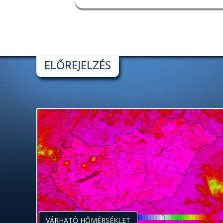
ELŐREJELZÉS
VÁRHATÓ HŐMÉRSÉKLET