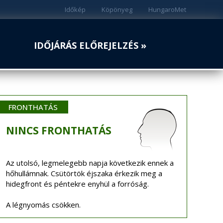
Időkép
Köpönyeg
HungaroMet
IDŐJÁRÁS ELŐREJELZÉS »
FRONTHATÁS
NINCS
FRONTHATÁS
Az utolsó, legmelegebb napja következik ennek a
hőhullámnak. Csütörtök éjszaka érkezik meg a
hidegfront és péntekre enyhül a forróság.
A légnyomás csökken.