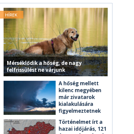
HÍREK
Mérséklődik a hőség, de nagy
felfrissülést ne várjunk
A hőség mellett
kilenc megyében
már zivatarok
kialakulására
figyelmeztetnek
Történelmet írt a
hazai időjárás, 121