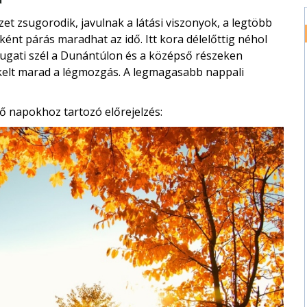
et zsugorodik, javulnak a látási viszonyok, a legtöbb
ként párás maradhat az idő. Itt kora délelőttig néhol
nyugati szél a Dunántúlon és a középső részeken
elt marad a légmozgás. A legmagasabb nappali
ő napokhoz tartozó előrejelzés: