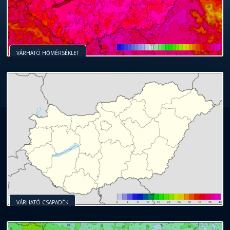
VÁRHATÓ HŐMÉRSÉKLET
VÁRHATÓ CSAPADÉK