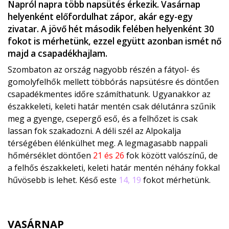
Napról napra több napsütés érkezik. Vasárnap
helyenként előfordulhat zápor, akár egy-egy
zivatar. A jövő hét második felében helyenként 30
fokot is mérhetünk, ezzel együtt azonban ismét nő
majd a csapadékhajlam.
Szombaton az ország nagyobb részén a fátyol- és
gomolyfelhők mellett többórás napsütésre és döntően
csapadékmentes időre számíthatunk. Ugyanakkor az
északkeleti, keleti határ mentén csak délutánra szűnik
meg a gyenge, csepergő eső, és a felhőzet is csak
lassan fok szakadozni. A déli szél az Alpokalja
térségében élénkülhet meg. A legmagasabb nappali
hőmérséklet döntően
21 és 26
fok között valószínű, de
a felhős északkeleti, keleti határ mentén néhány fokkal
hűvösebb is lehet. Késő este
14, 19
fokot mérhetünk.
VASÁRNAP