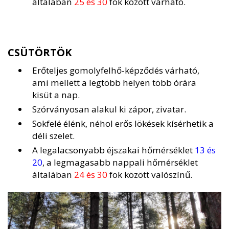
általában
25 és 30
fok között várható.
CSÜTÖRTÖK
Erőteljes gomolyfelhő-képződés várható,
ami mellett a legtöbb helyen több órára
kisüt a nap.
Szórványosan alakul ki zápor, zivatar.
Sokfelé élénk, néhol erős lökések kísérhetik a
déli szelet.
A legalacsonyabb éjszakai hőmérséklet
13 és
20
, a legmagasabb nappali hőmérséklet
általában
24 és 30
fok között valószínű.