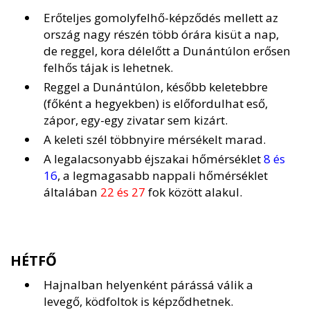
Erőteljes gomolyfelhő-képződés mellett az
ország nagy részén több órára kisüt a nap,
de reggel, kora délelőtt a Dunántúlon erősen
felhős tájak is lehetnek.
Reggel a Dunántúlon, később keletebbre
(főként a hegyekben) is előfordulhat eső,
zápor, egy-egy zivatar sem kizárt.
A keleti szél többnyire mérsékelt marad.
A legalacsonyabb éjszakai hőmérséklet
8 és
16
, a legmagasabb nappali hőmérséklet
általában
22 és 27
fok között alakul.
HÉTFŐ
Hajnalban helyenként párássá válik a
levegő, ködfoltok is képződhetnek.