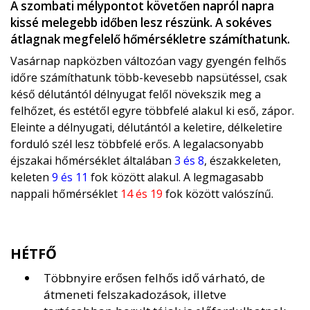
A szombati mélypontot követően napról napra
kissé melegebb időben lesz részünk. A sokéves
átlagnak megfelelő hőmérsékletre számíthatunk.
Vasárnap napközben változóan vagy gyengén felhős
időre számíthatunk több-kevesebb napsütéssel, csak
késő délutántól délnyugat felől növekszik meg a
felhőzet, és estétől egyre többfelé alakul ki eső, zápor.
Eleinte a délnyugati, délutántól a keletire, délkeletire
forduló szél lesz többfelé erős. A legalacsonyabb
éjszakai hőmérséklet általában
3 és 8
, északkeleten,
keleten
9 és 11
fok között alakul. A legmagasabb
nappali hőmérséklet
14 és 19
fok között valószínű.
HÉTFŐ
Többnyire erősen felhős idő várható, de
átmeneti felszakadozások, illetve