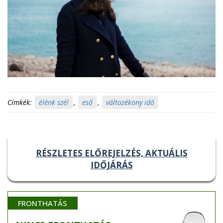
Címkék:
élénk szél
,
eső
,
változékony idő
RÉSZLETES ELŐREJELZÉS, AKTUÁLIS
IDŐJÁRÁS
FRONTHATÁS