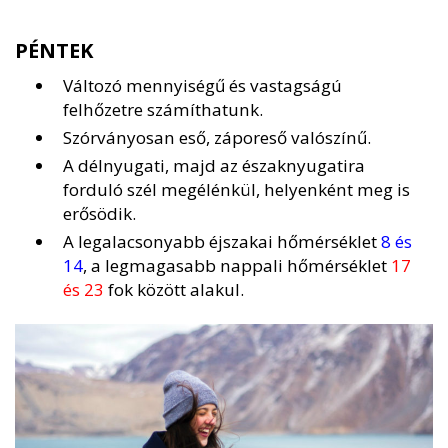
PÉNTEK
Változó mennyiségű és vastagságú
felhőzetre számíthatunk.
Szórványosan eső, záporeső valószínű.
A délnyugati, majd az északnyugatira
forduló szél megélénkül, helyenként meg is
erősödik.
A legalacsonyabb éjszakai hőmérséklet
8 és
14
, a legmagasabb nappali hőmérséklet
17
és 23
fok között alakul.