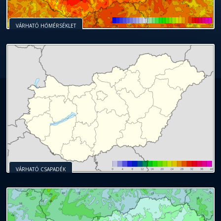
VÁRHATÓ HŐMÉRSÉKLET
VÁRHATÓ CSAPADÉK