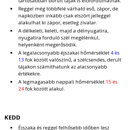
tartósabban borult tájak is előfordulhatnak.
Reggel még többfelé várható eső, zápor, de
napközben inkább csak elszórt jelleggel
alakulhat ki zápor, esetleg zivatar.
A délkeleti, keleti, majd a délnyugatira,
nyugatira forduló szél megélénkül,
helyenként megerősödik.
A legalacsonyabb éjszakai hőmérséklet
4 és
13
fok között valószínű, a szélcsendes, derült
tájakon számíthatunk az alacsonyabb
értékekre.
A legmagasabb nappali hőmérséklet
15 és
24
fok között alakul.
KEDD
Éjszaka és reggel felhősebb időben lesz