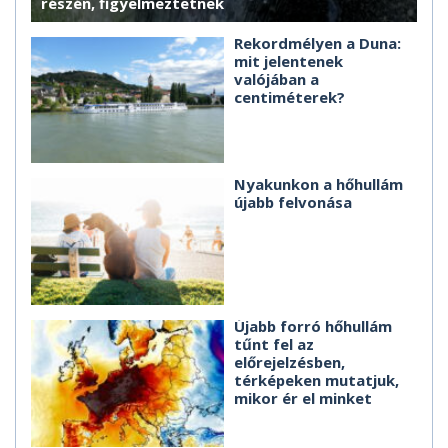
részén, figyelmeztetnek
Rekordmélyen a Duna:
mit jelentenek
valójában a
centiméterek?
Nyakunkon a hőhullám
újabb felvonása
Újabb forró hőhullám
tűnt fel az
előrejelzésben,
térképeken mutatjuk,
mikor ér el minket