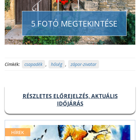
5 FOTÓ MEGTEKINTÉSE
Címkék:
csapadék
,
hőség
,
zápor-zivatar
RÉSZLETES ELŐREJELZÉS, AKTUÁLIS
IDŐJÁRÁS
HÍREK