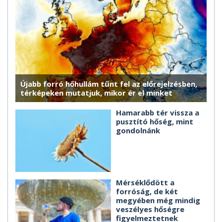
Újabb forró hőhullám tűnt fel az előrejelzésben,
térképeken mutatjuk, mikor ér el minket
Hamarabb tér vissza a
pusztító hőség, mint
gondolnánk
Mérséklődött a
forróság, de két
megyében még mindig
veszélyes hőségre
figyelmeztetnek