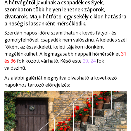
A hétvégétől javulnak a csapadék esélyek,
szombaton több helyen lehetnek záporok,
zivatarok. Majd hétfőtől egy sekély ciklon hatására
a hőség is lassanként mérséklődik.
Szerdán napos időre számíthatunk kevés fátyol- és
gomolyfelhővel, csapadék nem valószínű. A keleties szél
főként az északkeleti, keleti tájakon időnként
megélénkülhet. A legmagasabb nappali hőmérséklet
31
és 36
fok között várható. Késő este
20, 24
fok
valószínű.
Az alábbi galériát megnyitva olvasható a következő
napokhoz tartozó előrejelzés: