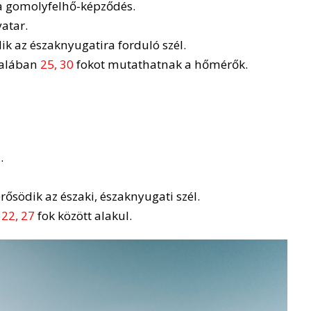
 a gomolyfelhő-képződés.
vatar.
k az északnyugatira forduló szél.
ltalában
25, 30
fokot mutathatnak a hőmérők.
.
södik az északi, északnyugati szél.
n
22, 27
fok között alakul.