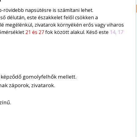
-rövidebb napsütésre is számítani lehet.
ső délután, este északkelet felől csökken a
elé megélénkül, zivatarok környékén erős vagy viharos
hőmérséklet
21 és 27
fok között alakul. Késő este
14, 17
 képződő gomolyfelhők mellett.
ak záporok, zivatarok.
zínű.