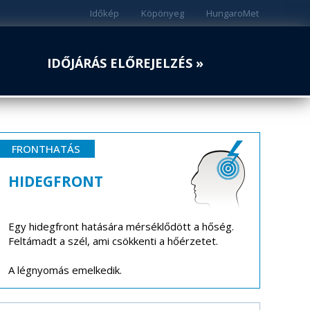
Időkép
Köpönyeg
HungaroMet
IDŐJÁRÁS ELŐREJELZÉS »
FRONTHATÁS
HIDEGFRONT
Egy hidegfront hatására mérséklődött a hőség.
Feltámadt a szél, ami csökkenti a hőérzetet.
A légnyomás emelkedik.