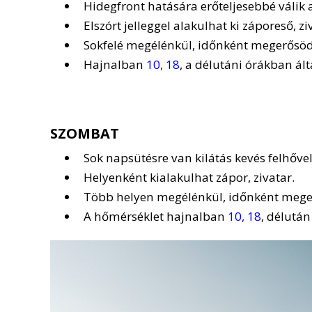
Hidegfront hatására erőteljesebbé válik
Elszórt jelleggel alakulhat ki záporeső, zi
Sokfelé megélénkül, időnként megerősödi
Hajnalban
10, 18
, a délutáni órákban á
SZOMBAT
Sok napsütésre van kilátás kevés felhővel
Helyenként kialakulhat zápor, zivatar.
Több helyen megélénkül, időnként megerő
A hőmérséklet hajnalban
10, 18
, délutá