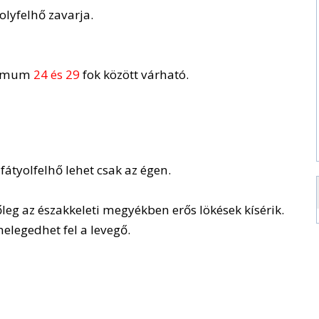
olyfelhő zavarja.
ximum
24 és 29
fok között várható.
fátyolfelhő lehet csak az égen.
főleg az északkeleti megyékben erős lökések kísérik.
elegedhet fel a levegő.