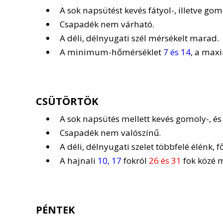
A sok napsütést kevés fátyol-, illetve gom
Csapadék nem várható.
A déli, délnyugati szél mérsékelt marad.
A minimum-hőmérséklet
7 és 14
, a ma
CSÜTÖRTÖK
A sok napsütés mellett kevés gomoly-, és 
Csapadék nem valószínű.
A déli, délnyugati szelet többfelé élénk, 
A hajnali
10, 17
fokról
26 és 31
fok közé m
PÉNTEK