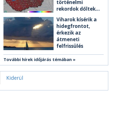
történelmi
rekordok dőltek
meg csütörtökön
Viharok kísérik a
hidegfrontot,
érkezik az
átmeneti
felfrissülés
További hírek időjárás témában
Kiderül