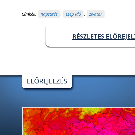
Címkék:
napsütés
,
szép idő
,
zivatar
RÉSZLETES ELŐREJEL
ELŐREJELZÉS