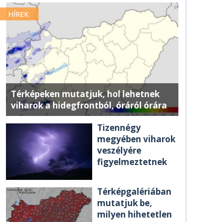
HÍREK
Térképeken mutatjuk, hol lehetnek
viharok a hidegfrontból, óráról órára
Tizennégy
megyében viharok
veszélyére
figyelmeztetnek
Térképgalériában
mutatjuk be,
milyen hihetetlen