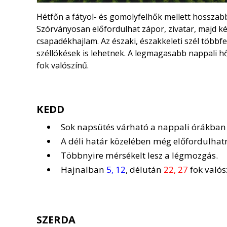
Hétfőn a fátyol- és gomolyfelhők mellett hosszabb
Szórványosan előfordulhat zápor, zivatar, majd ké
csapadékhajlam. Az északi, északkeleti szél többf
széllökések is lehetnek. A legmagasabb nappali 
fok valószínű.
KEDD
Sok napsütés várható a nappali órákban
A déli határ közelében még előfordulhatn
Többnyire mérsékelt lesz a légmozgás.
Hajnalban
5, 12
, délután
22, 27
fok valós
SZERDA