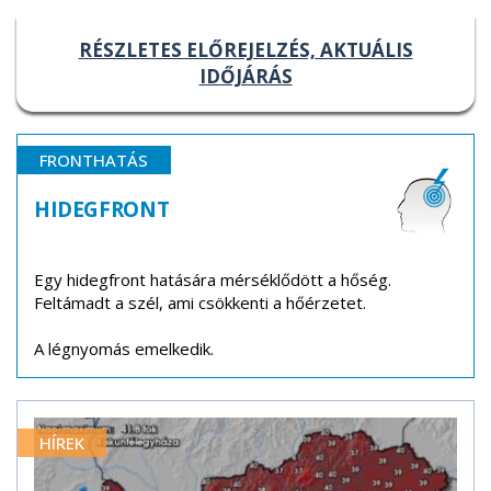
RÉSZLETES ELŐREJELZÉS, AKTUÁLIS
IDŐJÁRÁS
FRONTHATÁS
HIDEGFRONT
Egy hidegfront hatására mérséklődött a hőség.
Feltámadt a szél, ami csökkenti a hőérzetet.
A légnyomás emelkedik.
HÍREK