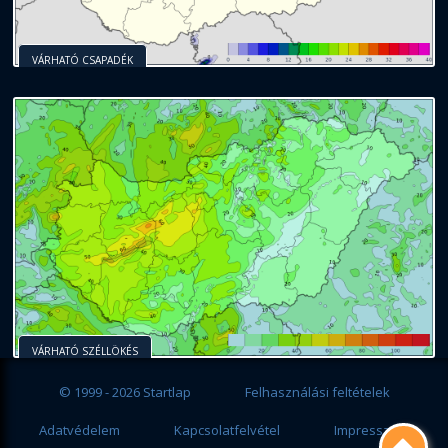
VÁRHATÓ CSAPADÉK
VÁRHATÓ SZÉLLÖKÉS
© 1999 - 2026 Startlap
Felhasználási feltételek
Adatvédelem
Kapcsolatfelvétel
Impresszum
