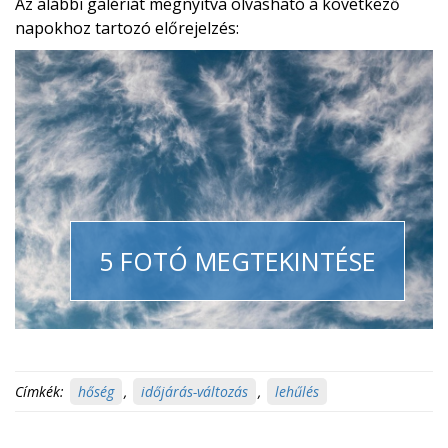
Az alábbi galériát megnyitva olvasható a következő
napokhoz tartozó előrejelzés:
5 FOTÓ MEGTEKINTÉSE
Címkék:
hőség
,
időjárás-változás
,
lehűlés