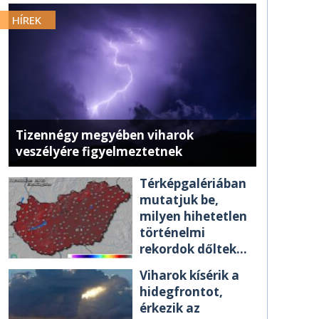
HÍREK
Tizennégy megyében viharok
veszélyére figyelmeztetnek
Térképgalériában
mutatjuk be,
milyen hihetetlen
történelmi
rekordok dőltek
meg csütörtökön
Viharok kísérik a
hidegfrontot,
érkezik az