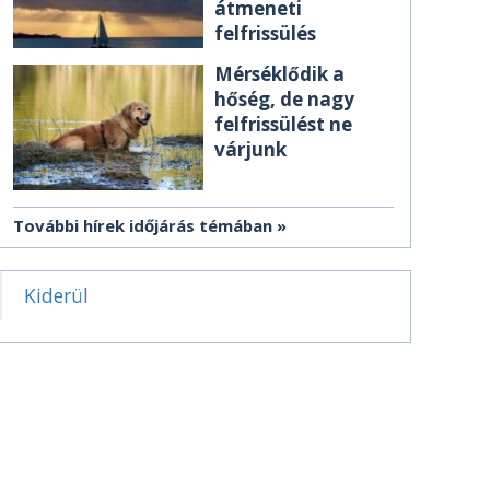
átmeneti
felfrissülés
Mérséklődik a
hőség, de nagy
felfrissülést ne
várjunk
További hírek időjárás témában
Kiderül