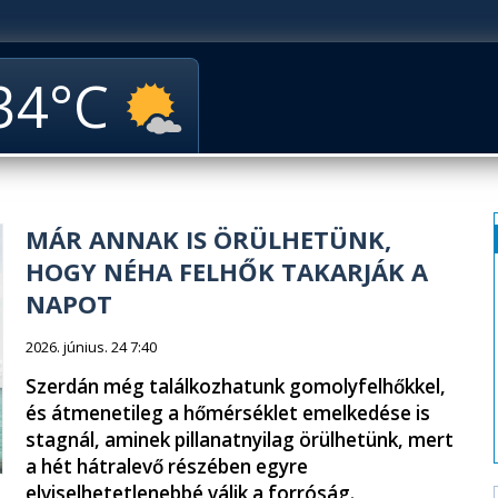
34
MÁR ANNAK IS ÖRÜLHETÜNK,
HOGY NÉHA FELHŐK TAKARJÁK A
NAPOT
2026. június. 24 7:40
Szerdán még találkozhatunk gomolyfelhőkkel,
és átmenetileg a hőmérséklet emelkedése is
stagnál, aminek pillanatnyilag örülhetünk, mert
a hét hátralevő részében egyre
elviselhetetlenebbé válik a forróság.