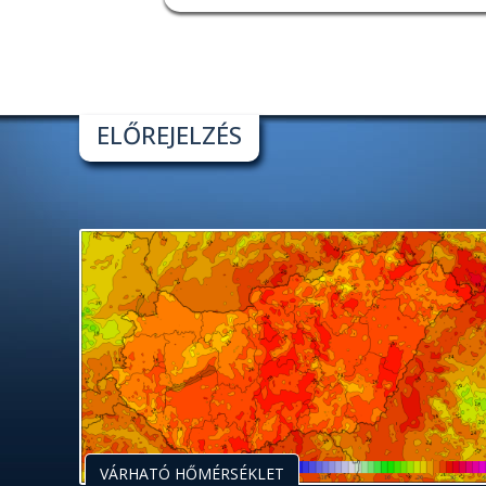
ELŐREJELZÉS
VÁRHATÓ HŐMÉRSÉKLET