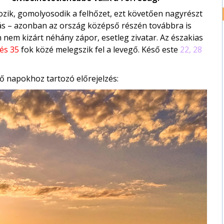
ozik, gomolyosodik a felhőzet, ezt követően nagyrészt
tás – azonban az ország középső részén továbbra is
n nem kizárt néhány zápor, esetleg zivatar. Az északias
és 35
fok közé melegszik fel a levegő. Késő este
22, 28
ő napokhoz tartozó előrejelzés: