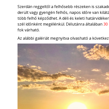
Szerdán reggeltől a felhősebb részeken is szakad
derült vagy gyengén felhős, napos időre van kilá
több felhő képződhet. A déli és keleti határvidéke
szél időnként megélénkül. Délutánra általában
30 
fok várható.
Az alábbi galériát megnyitva olvasható a következ