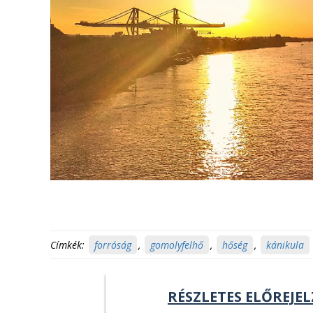
Címkék:
forróság
,
gomolyfelhő
,
hőség
,
kánikula
RÉSZLETES ELŐREJEL