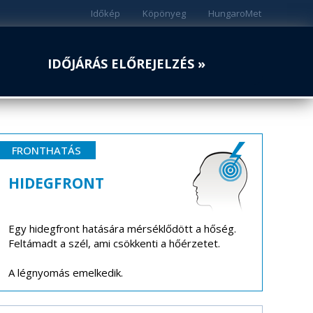
Időkép
Köpönyeg
HungaroMet
IDŐJÁRÁS ELŐREJELZÉS »
FRONTHATÁS
HIDEGFRONT
Egy hidegfront hatására mérséklődött a hőség.
Feltámadt a szél, ami csökkenti a hőérzetet.
A légnyomás emelkedik.