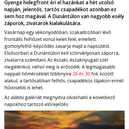
Gyenge hidegfront éri el hazánkat a hét utolsó
napján, jelentős, tartós csapadékot azonban ez
sem hoz magával. A Dunántúlon van nagyobb esély
záporok, zivatarok kialakulására.
Vasárnap egy vékonyodóban, szakadozóban lévő
frontális felhőzet vonul kelet felé, emellett
gomolyfelhő-képződés zavarja majd a napsütést.
Elsősorban a Dunántúlon kell szórványosan záporra,
zivatarra számítani. Az északi, északnyugati szél
megélénkül, néhol meg is erősödik. A legmagasabb
nappali hőmérséklet többnyire
26 és 30
fok között
alakul, a tartósabban felhős, csapadékos tájakon ennél
hűvösebb is lehet.
Az alábbi galériát megnyitva olvasható a következő
napokhoz tartozó előrejelzés.