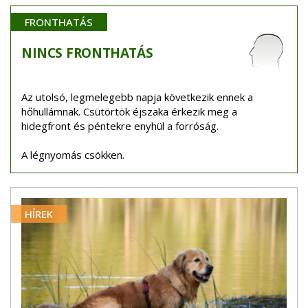
FRONTHATÁS
NINCS
FRONTHATÁS
Az utolsó, legmelegebb napja következik ennek a
hőhullámnak. Csütörtök éjszaka érkezik meg a
hidegfront és péntekre enyhül a forróság.
A légnyomás csökken.
HÍREK