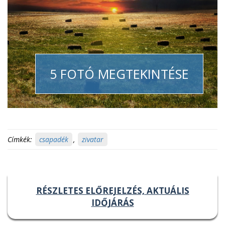
5 FOTÓ MEGTEKINTÉSE
Címkék:
csapadék
,
zivatar
RÉSZLETES ELŐREJELZÉS, AKTUÁLIS
IDŐJÁRÁS