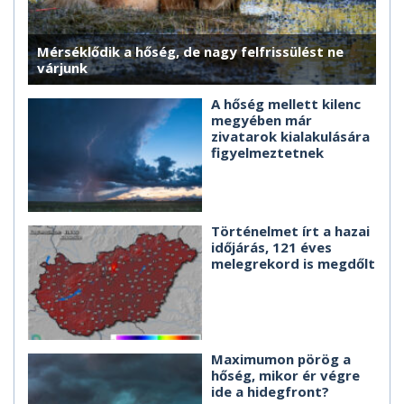
Mérséklődik a hőség, de nagy felfrissülést ne
várjunk
A hőség mellett kilenc
megyében már
zivatarok kialakulására
figyelmeztetnek
Történelmet írt a hazai
időjárás, 121 éves
melegrekord is megdőlt
Maximumon pörög a
hőség, mikor ér végre
ide a hidegfront?